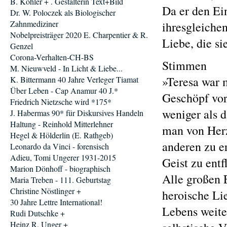
B. Köhler + . Gestalterin Text+Bild
Da er den Ei
Dr. W. Poloczek als Biologischer
Zahnmediziner
ihresgleiche
Nobelpreisträger 2020 E. Charpentier & R.
Liebe, die si
Genzel
Corona-Verhalten-CH-BS
Stimmen
M. Nieuwveld - In Licht & Liebe...
»Teresa war 
K. Bittermann 40 Jahre Verleger Tiamat
Über Leben - Cap Anamur 40 J.*
Geschöpf vor
Friedrich Nietzsche wird *175*
weniger als 
J. Habermas 90* für Diskursives Handeln
Haltung - Reinhold Mitterlehner
man von Herz
Hegel & Hölderlin (E. Rathgeb)
anderen zu e
Leonardo da Vinci - forensisch
Adieu, Tomi Ungerer 1931-2015
Geist zu entf
Marion Dönhoff - biographisch
Alle großen 
Maria Treben - 111. Geburtstag
Christine Nöstlinger +
heroische Li
30 Jahre Lettre International!
Lebens weite
Rudi Dutschke +
Heinz R. Unger +