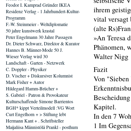
selbstische V
Feodor I. Kamprad Gründer IKEA
ihrem geisti
Residenz Verlag - 1 Jahrhundert-Kultur-
vital versagt 
Programm
F.-W. Steinmeier - Weltdiplomatie
(alte Rs)Fran
50 jahre kunstwerk krastal
»An Teresa d
Peter Engelmann 30 Jahre Passagen
Dr. Dieter Schwarz, Direktor & Kurator
Phänomen, wi
Hannes B. Männer-Mode 50 J.
Walter Nigg
Wieser Verlag wird 30
Landschaft - Garten - Netzwerk
Fazit
C. Doppler - Physiker
D. Vischer + Diskursiver Kolumnist
Von "Sieben 
Mark Fisher + Autor
Erkenntnisbu
Hildegard Hamm-Brücher +
S. Gabriel - Patron & Provokateur
Bescheidung i
Kulturschaffende Simone Barrientos
Kapitel.
BGH* kippt Verteilmodell :VG Wort
Curt Engelhorn + > Stiftung lebt
In den 7 Woh
Hermann Kant + . Schriftsteller
1 Im Gegensa
Maijaliisa Männistölä Prankl - posthum