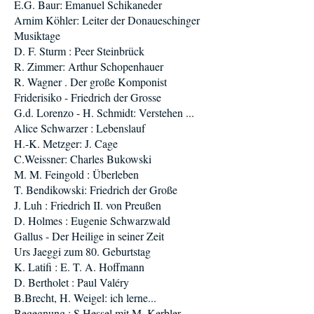
E.G. Baur: Emanuel Schikaneder
Arnim Köhler: Leiter der Donaueschinger
Musiktage
D. F. Sturm : Peer Steinbrück
R. Zimmer: Arthur Schopenhauer
R. Wagner . Der große Komponist
Friderisiko - Friedrich der Grosse
G.d. Lorenzo - H. Schmidt: Verstehen ...
Alice Schwarzer : Lebenslauf
H.-K. Metzger: J. Cage
C.Weissner: Charles Bukowski
M. M. Feingold : Überleben
T. Bendikowski: Friedrich der Große
J. Luh : Friedrich II. von Preußen
D. Holmes : Eugenie Schwarzwald
Gallus - Der Heilige in seiner Zeit
Urs Jaeggi zum 80. Geburtstag
K. Latifi : E. T. A. Hoffmann
D. Bertholet : Paul Valéry
B.Brecht, H. Weigel: ich lerne...
Begegnung : S.Hessel mit M. Kerbler