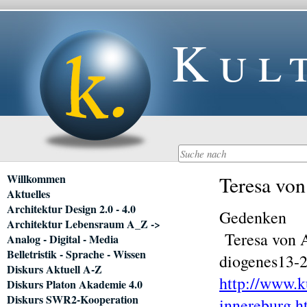
Kul
Navigation
Willkommen
Teresa von
überspringen
Aktuelles
Architektur Design 2.0 - 4.0
Gedenken
Architektur Lebensraum A_Z ->
Teresa von A
Analog - Digital - Media
Belletristik - Sprache - Wissen
diogenes13-2
Diskurs Aktuell A-Z
http://www.k
Diskurs Platon Akademie 4.0
Diskurs SWR2-Kooperation
innereburg.h