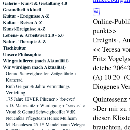
Galerie - Kunst & Gestaltung 4.0
Gesundheit Aktuell

Kultur - Ereignisse A-Z
Online-Publi
Kultur - Reisen A-Z
Kunst-Ereignisse A-Z
punkt>>
Lebens- & Arbeitswelt 2.0 - 5.0
Ereignis-, A
Natur - Therapie A-Z
Tischkultur
<< Teresa vo
Unsere Philosophie
Fritz Vogelg
Wir gratulieren (nach Aktualität)
detebe 20643
Wir würdigen (nach Aktualität)
Gerard Schweighoeffer, Zeitgefährte +
(A) 10.20 (C
Kamerad
Diogenes Ve
Ruth Geiger 36 Jahre Vermittlungs-
Vertiefung
Quintessenz 
175 Jahre JEVER Pilsener > 'for-ever'
< D. Mateschitz + Würdigung + "servus" >
»Der mir zu 
Vroni & Gerard Schweighoeffer VdK
diesen Klöst
Neuenfels-Pflegeteam Helios Mülheim
M. Baiculescu 25 J.* Mandelbaum Veleger
brauchten, d