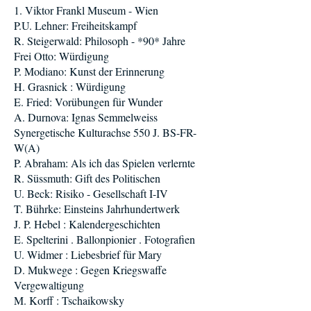
1. Viktor Frankl Museum - Wien
P.U. Lehner: Freiheitskampf
R. Steigerwald: Philosoph - *90* Jahre
Frei Otto: Würdigung
P. Modiano: Kunst der Erinnerung
H. Grasnick : Würdigung
E. Fried: Vorübungen für Wunder
A. Durnova: Ignas Semmelweiss
Synergetische Kulturachse 550 J. BS-FR-
W(A)
P. Abraham: Als ich das Spielen verlernte
R. Süssmuth: Gift des Politischen
U. Beck: Risiko - Gesellschaft I-IV
T. Bührke: Einsteins Jahrhundertwerk
J. P. Hebel : Kalendergeschichten
E. Spelterini . Ballonpionier . Fotografien
U. Widmer : Liebesbrief für Mary
D. Mukwege : Gegen Kriegswaffe
Vergewaltigung
M. Korff : Tschaikowsky