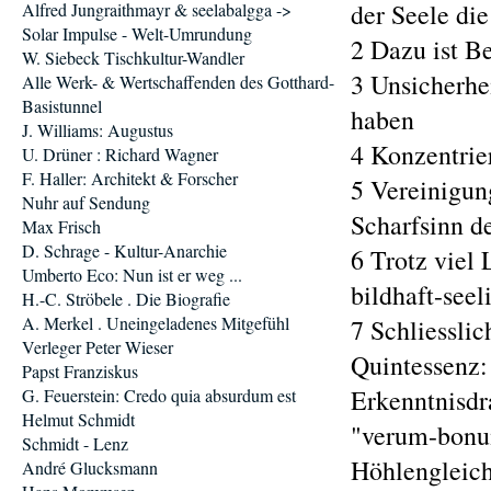
der Seele di
Alfred Jungraithmayr & seelabalgga ->
Solar Impulse - Welt-Umrundung
2 Dazu ist B
W. Siebeck Tischkultur-Wandler
3 Unsicherhe
Alle Werk- & Wertschaffenden des Gotthard-
Basistunnel
haben
J. Williams: Augustus
4 Konzentrie
U. Drüner : Richard Wagner
F. Haller: Architekt & Forscher
5 Vereinigun
Nuhr auf Sendung
Scharfsinn d
Max Frisch
D. Schrage - Kultur-Anarchie
6 Trotz viel 
Umberto Eco: Nun ist er weg ...
bildhaft-seel
H.-C. Ströbele . Die Biografie
A. Merkel . Uneingeladenes Mitgefühl
7 Schliesslic
Verleger Peter Wieser
Quintessenz:
Papst Franziskus
Erkenntnisd
G. Feuerstein: Credo quia absurdum est
Helmut Schmidt
"verum-bonu
Schmidt - Lenz
Höhlengleich
André Glucksmann