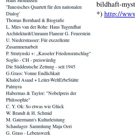
Hans Mommsen
bildhaft-mys
'Tunesisches Quartett für den nationalen
*)
http://ww
Dialog'
Thomas Bernhard & Biografie
L. Mies van der Rohe: Haus Tugendhat
Architektur&Umraum Flaneur G. Feuerstein
U. Niederstrasser: Für exezellente
Zusammenarbeit
P. Strutynski +: „Kasseler Friedensratschlag“
Soglio - CH - preiswürdig
Die Süddeutsche Zeitung - seit 1945
G.Grass: Vonne Endlichkait
Khaled Asaad + Leiter-WeltErbeStätte
Palmyra
Habermas & Taylor: "Nobelpreis der
Philosophie"
C. Y. Ok: So etwas wie Glück
W. Brandt & H. Schmid
M. Gatermann's Kulturleistung
Schaulager- Sammlumg Maja Oeri
G. Grass - Lebenswerk