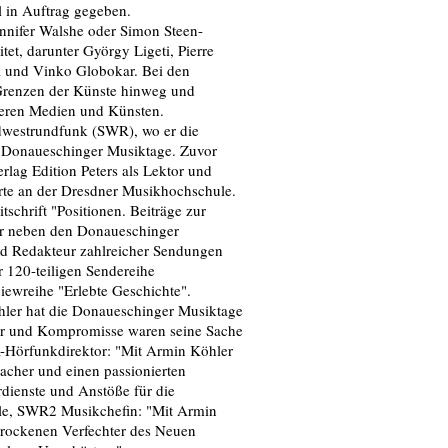
 in Auftrag gegeben.
nnifer Walshe oder Simon Steen-
et, darunter György Ligeti, Pierre
 und Vinko Globokar. Bei den
 Grenzen der Künste hinweg und
deren Medien und Künsten.
westrundfunk (SWR), wo er die
er Donaueschinger Musiktage. Zuvor
rlag Edition Peters als Lektor und
hrte an der Dresdner Musikhochschule.
chrift "Positionen. Beiträge zur
er neben den Donaueschinger
d Redakteur zahlreicher Sendungen
 120-teiligen Sendereihe
iewreihe "Erlebte Geschichte".
hler hat die Donaueschinger Musiktage
pfer und Kompromisse waren seine Sache
-Hörfunkdirektor: "Mit Armin Köhler
macher und einen passionierten
dienste und Anstöße für die
le, SWR2 Musikchefin: "Mit Armin
hrockenen Verfechter des Neuen