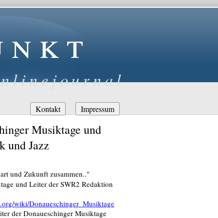
unkt
nlinejournal
Navigation
Kontakt
Impressum
überspringen
chinger Musiktage und
k und Jazz
art und Zukunft zusammen.."
iktage und Leiter der SWR2 Redaktion
ia.org/wiki/Donaueschinger_Musiktage
iter der Donaueschinger Musiktage