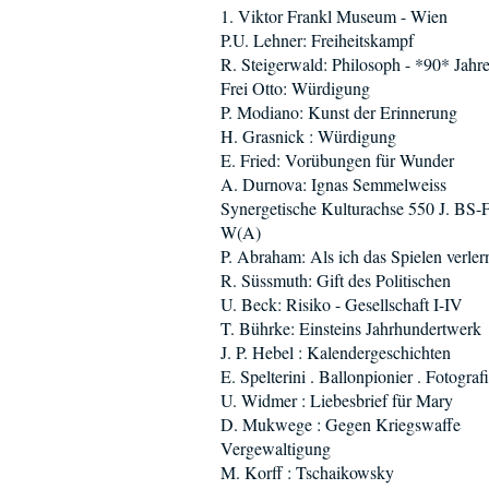
1. Viktor Frankl Museum - Wien
P.U. Lehner: Freiheitskampf
R. Steigerwald: Philosoph - *90* Jahr
Frei Otto: Würdigung
P. Modiano: Kunst der Erinnerung
H. Grasnick : Würdigung
E. Fried: Vorübungen für Wunder
A. Durnova: Ignas Semmelweiss
Synergetische Kulturachse 550 J. BS-
W(A)
P. Abraham: Als ich das Spielen verler
R. Süssmuth: Gift des Politischen
U. Beck: Risiko - Gesellschaft I-IV
T. Bührke: Einsteins Jahrhundertwerk
J. P. Hebel : Kalendergeschichten
E. Spelterini . Ballonpionier . Fotograf
U. Widmer : Liebesbrief für Mary
D. Mukwege : Gegen Kriegswaffe
Vergewaltigung
M. Korff : Tschaikowsky