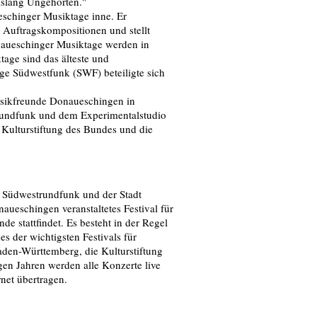
bislang Ungehörten."
eschinger Musiktage inne. Er
 Auftragskompositionen und stellt
naueschinger Musiktage werden in
ge sind das älteste und
ige Südwestfunk (SWF) beteiligte sich
Musikfreunde Donaueschingen in
undfunk und dem Experimentalstudio
Kulturstiftung des Bundes und die
m Südwestrundfunk und der Stadt
ueschingen veranstaltetes Festival für
e stattfindet. Es besteht in der Regel
es der wichtigsten Festivals für
aden-Württemberg, die Kulturstiftung
gen Jahren werden alle Konzerte live
et übertragen.