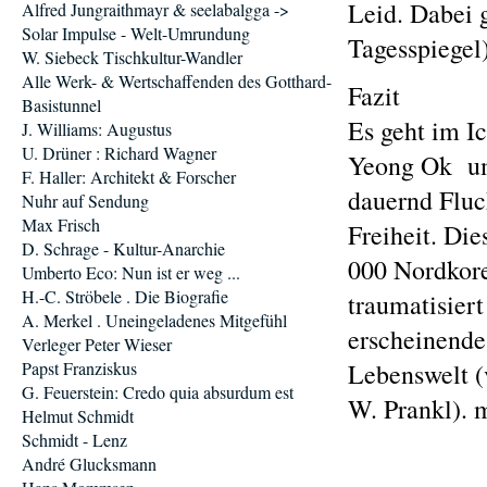
Leid. Dabei g
Alfred Jungraithmayr & seelabalgga ->
Solar Impulse - Welt-Umrundung
Tagesspiegel
W. Siebeck Tischkultur-Wandler
Alle Werk- & Wertschaffenden des Gotthard-
Fazit
Basistunnel
Es geht im I
J. Williams: Augustus
U. Drüner : Richard Wagner
Yeong Ok um 
F. Haller: Architekt & Forscher
dauernd Fluc
Nuhr auf Sendung
Max Frisch
Freiheit. Die
D. Schrage - Kultur-Anarchie
000 Nordkore
Umberto Eco: Nun ist er weg ...
H.-C. Ströbele . Die Biografie
traumatisiert
A. Merkel . Uneingeladenes Mitgefühl
erscheinende 
Verleger Peter Wieser
Papst Franziskus
Lebenswelt (v
G. Feuerstein: Credo quia absurdum est
W. Prankl).
Helmut Schmidt
Schmidt - Lenz
André Glucksmann