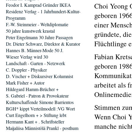
Choi Yeong 
Feodor I. Kamprad Gründer IKEA
Residenz Verlag - 1 Jahrhundert-Kultur-
geboren 1966
Programm
einer Mensch
F.-W. Steinmeier - Weltdiplomatie
50 jahre kunstwerk krastal
gründete, die
Peter Engelmann 30 Jahre Passagen
Flüchtlinge e
Dr. Dieter Schwarz, Direktor & Kurator
Hannes B. Männer-Mode 50 J.
Fabian Krets
Wieser Verlag wird 30
Landschaft - Garten - Netzwerk
geboren 1986,
C. Doppler - Physiker
Kommunikatio
D. Vischer + Diskursiver Kolumnist
Mark Fisher + Autor
arbeitet als 
Hildegard Hamm-Brücher +
Onlinemedie
S. Gabriel - Patron & Provokateur
Kulturschaffende Simone Barrientos
Stimmen zu
BGH* kippt Verteilmodell :VG Wort
Curt Engelhorn + > Stiftung lebt
Wenn Choi Ye
Hermann Kant + . Schriftsteller
manche nicht,
Maijaliisa Männistölä Prankl - posthum