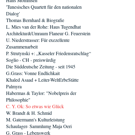
Hans Mommsen
'Tunesisches Quartett für den nationalen
Dialog'
Thomas Bernhard & Biografie
L. Mies van der Rohe: Haus Tugendhat
Architektur&Umraum Flaneur G. Feuerstein
U. Niederstrasser: Für exezellente
Zusammenarbeit
P. Strutynski +: „Kasseler Friedensratschlag“
Soglio - CH - preiswürdig
Die Süddeutsche Zeitung - seit 1945
G.Grass: Vonne Endlichkait
Khaled Asaad + Leiter-WeltErbeStätte
Palmyra
Habermas & Taylor: "Nobelpreis der
Philosophie"
C. Y. Ok: So etwas wie Glück
W. Brandt & H. Schmid
M. Gatermann's Kulturleistung
Schaulager- Sammlumg Maja Oeri
G. Grass - Lebenswerk