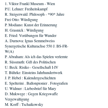
1. Viktor Frankl Museum - Wien
P.U. Lehner: Freiheitskampf
R. Steigerwald: Philosoph - *90* Jahre
Frei Otto: Würdigung
P. Modiano: Kunst der Erinnerung
H. Grasnick : Würdigung
E. Fried: Vorübungen für Wunder
A. Durnova: Ignas Semmelweiss
Synergetische Kulturachse 550 J. BS-FR-
W(A)
P. Abraham: Als ich das Spielen verlernte
R. Süssmuth: Gift des Politischen
U. Beck: Risiko - Gesellschaft I-IV
T. Bührke: Einsteins Jahrhundertwerk
J. P. Hebel : Kalendergeschichten
E. Spelterini . Ballonpionier . Fotografien
U. Widmer : Liebesbrief für Mary
D. Mukwege : Gegen Kriegswaffe
Vergewaltigung
M. Korff : Tschaikowsky