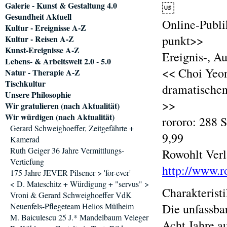
Galerie - Kunst & Gestaltung 4.0

Gesundheit Aktuell
Online-Publik
Kultur - Ereignisse A-Z
punkt>>
Kultur - Reisen A-Z
Kunst-Ereignisse A-Z
Ereignis-, A
Lebens- & Arbeitswelt 2.0 - 5.0
<< Choi Yeon
Natur - Therapie A-Z
Tischkultur
dramatischen
Unsere Philosophie
>>
Wir gratulieren (nach Aktualität)
Wir würdigen (nach Aktualität)
rororo: 288 
Gerard Schweighoeffer, Zeitgefährte +
9,99
Kamerad
Ruth Geiger 36 Jahre Vermittlungs-
Rowohlt Verl
Vertiefung
http://www.r
175 Jahre JEVER Pilsener > 'for-ever'
< D. Mateschitz + Würdigung + "servus" >
Charakterist
Vroni & Gerard Schweighoeffer VdK
Neuenfels-Pflegeteam Helios Mülheim
Die unfassba
M. Baiculescu 25 J.* Mandelbaum Veleger
Acht Jahre a