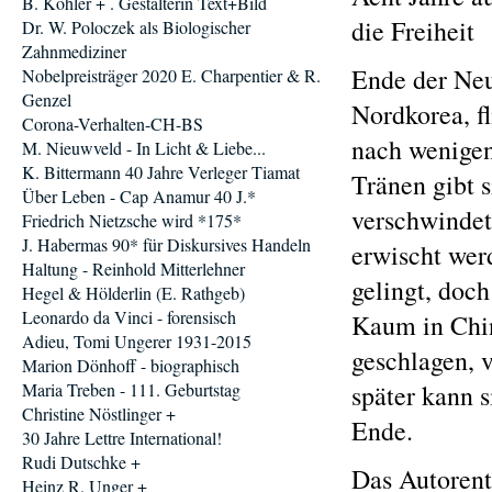
B. Köhler + . Gestalterin Text+Bild
die Freiheit
Dr. W. Poloczek als Biologischer
Zahnmediziner
Ende der Neu
Nobelpreisträger 2020 E. Charpentier & R.
Genzel
Nordkorea, f
Corona-Verhalten-CH-BS
nach wenigen
M. Nieuwveld - In Licht & Liebe...
K. Bittermann 40 Jahre Verleger Tiamat
Tränen gibt 
Über Leben - Cap Anamur 40 J.*
verschwindet 
Friedrich Nietzsche wird *175*
J. Habermas 90* für Diskursives Handeln
erwischt werd
Haltung - Reinhold Mitterlehner
gelingt, doc
Hegel & Hölderlin (E. Rathgeb)
Leonardo da Vinci - forensisch
Kaum in Chin
Adieu, Tomi Ungerer 1931-2015
geschlagen, 
Marion Dönhoff - biographisch
Maria Treben - 111. Geburtstag
später kann s
Christine Nöstlinger +
Ende.
30 Jahre Lettre International!
Rudi Dutschke +
Das Autoren
Heinz R. Unger +