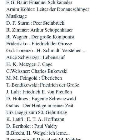
E.G. Baur: Emanuel Schikaneder
Arnim Köhler: Leiter der Donaueschinger
Musiktage
D. F. Sturm : Peer Steinbrück
R. Zimmer: Arthur Schopenhauer
R. Wagner . Der große Komponist
Friderisiko - Friedrich der Grosse
G.d. Lorenzo - H. Schmidt: Verstehen ...
Alice Schwarzer : Lebenslauf
H.-K. Metzger: J. Cage
C.Weissner: Charles Bukowski
M. M. Feingold : Überleben
T. Bendikowski: Friedrich der Große
J. Luh : Friedrich II. von Preußen
D. Holmes : Eugenie Schwarzwald
Gallus - Der Heilige in seiner Zeit
Urs Jaeggi zum 80. Geburtstag
K. Latifi : E. T. A. Hoffmann
D. Bertholet : Paul Valéry
B.Brecht, H. Weigel: ich lerne...
Begegnung : S.Hessel mit M. Kerbler