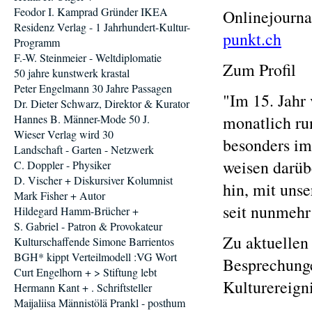
Feodor I. Kamprad Gründer IKEA
Onlinejourna
Residenz Verlag - 1 Jahrhundert-Kultur-
punkt.ch
Programm
F.-W. Steinmeier - Weltdiplomatie
Zum Profil
50 jahre kunstwerk krastal
Peter Engelmann 30 Jahre Passagen
"Im 15. Jahr 
Dr. Dieter Schwarz, Direktor & Kurator
Hannes B. Männer-Mode 50 J.
monatlich ru
Wieser Verlag wird 30
besonders im
Landschaft - Garten - Netzwerk
weisen darüb
C. Doppler - Physiker
D. Vischer + Diskursiver Kolumnist
hin, mit uns
Mark Fisher + Autor
seit nunmehr
Hildegard Hamm-Brücher +
S. Gabriel - Patron & Provokateur
Zu aktuellen
Kulturschaffende Simone Barrientos
BGH* kippt Verteilmodell :VG Wort
Besprechunge
Curt Engelhorn + > Stiftung lebt
Kulturereigni
Hermann Kant + . Schriftsteller
Maijaliisa Männistölä Prankl - posthum