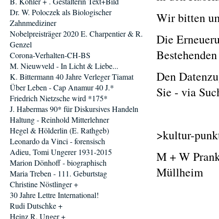
B. Köhler + . Gestalterin Text+Bild
Dr. W. Poloczek als Biologischer
Wir bitten u
Zahnmediziner
Nobelpreisträger 2020 E. Charpentier & R.
Die Erneueru
Genzel
Bestehenden 
Corona-Verhalten-CH-BS
M. Nieuwveld - In Licht & Liebe...
Den Datenzug
K. Bittermann 40 Jahre Verleger Tiamat
Über Leben - Cap Anamur 40 J.*
Sie - via Suc
Friedrich Nietzsche wird *175*
J. Habermas 90* für Diskursives Handeln
Haltung - Reinhold Mitterlehner
Hegel & Hölderlin (E. Rathgeb)
>kultur-punk
Leonardo da Vinci - forensisch
Adieu, Tomi Ungerer 1931-2015
M + W Prankl
Marion Dönhoff - biographisch
Mül
Maria Treben - 111. Geburtstag
Christine Nöstlinger +
30 Jahre Lettre International!
Rudi Dutschke +
Heinz R. Unger +