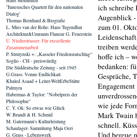
Hans Mommsen
ich schreibe 
'Tunesisches Quartett für den nationalen
Dialog'
Augenblick -
Thomas Bernhard & Biografie
zum 01. Okto
L. Mies van der Rohe: Haus Tugendhat
Architektur&Umraum Flaneur G. Feuerstein
Leidenschaft
U. Niederstrasser: Für exezellente
treiben werde
Zusammenarbeit
P. Strutynski +: „Kasseler Friedensratschlag“
hoffe ich – w
Soglio - CH - preiswürdig
bedanken: für
Die Süddeutsche Zeitung - seit 1945
G.Grass: Vonne Endlichkait
Gespräche, T
Khaled Asaad + Leiter-WeltErbeStätte
Engagement f
Palmyra
unverdrossene
Habermas & Taylor: "Nobelpreis der
Philosophie"
wie jede For
C. Y. Ok: So etwas wie Glück
Mark Twain h
W. Brandt & H. Schmid
M. Gatermann's Kulturleistung
schnell. Küs
Schaulager- Sammlumg Maja Oeri
Und bereue n
G. Grass - Lebenswerk