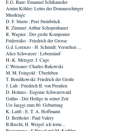
E.G. Baur: Emanuel Schikaneder
Arnim Köhler: Leiter der Donaueschinger
Musiktage
D. F. Sturm : Peer Steinbrück
R. Zimmer: Arthur Schopenhauer
R. Wagner . Der große Komponist
Friderisiko - Friedrich der Grosse
G.d. Lorenzo - H. Schmidt: Verstehen ...
Alice Schwarzer : Lebenslauf
H.-K. Metzger: J. Cage
C.Weissner: Charles Bukowski
M. M. Feingold : Überleben
T. Bendikowski: Friedrich der Große
J. Luh : Friedrich II. von Preußen
D. Holmes : Eugenie Schwarzwald
Gallus - Der Heilige in seiner Zeit
Urs Jaeggi zum 80. Geburtstag
K. Latifi : E. T. A. Hoffmann
D. Bertholet : Paul Valéry
B.Brecht, H. Weigel: ich lerne...
Begegnung : S.Hessel mit M. Kerbler