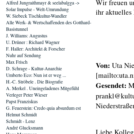
Wir freuen un
Alfred Jungraithmayr & seelabalgga ->
Solar Impulse - Welt-Umrundung
ihr aktuelle
W. Siebeck Tischkultur-Wandler
Alle Werk- & Wertschaffenden des Gotthard-
Basistunnel
J. Williams: Augustus
U. Drüner : Richard Wagner
F. Haller: Architekt & Forscher
Nuhr auf Sendung
Max Frisch
Von:
Uta Nied
D. Schrage - Kultur-Anarchie
[mailto:uta.n
Umberto Eco: Nun ist er weg ...
H.-C. Ströbele . Die Biografie
Gesendet:
Mi
A. Merkel . Uneingeladenes Mitgefühl
prankl@kult
Verleger Peter Wieser
Papst Franziskus
Niederstraße
G. Feuerstein: Credo quia absurdum est
Helmut Schmidt
Schmidt - Lenz
André Glucksmann
Liebe Kolleg