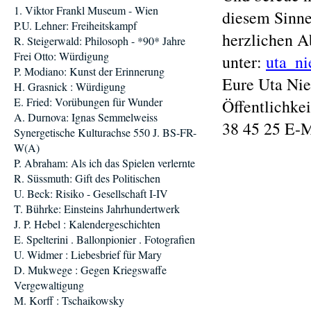
1. Viktor Frankl Museum - Wien
diesem Sinne
P.U. Lehner: Freiheitskampf
herzlichen A
R. Steigerwald: Philosoph - *90* Jahre
Frei Otto: Würdigung
unter:
uta_ni
P. Modiano: Kunst der Erinnerung
Eure Uta Nie
H. Grasnick : Würdigung
E. Fried: Vorübungen für Wunder
Öffentlichkei
A. Durnova: Ignas Semmelweiss
38 45 25 E-M
Synergetische Kulturachse 550 J. BS-FR-
W(A)
P. Abraham: Als ich das Spielen verlernte
R. Süssmuth: Gift des Politischen
U. Beck: Risiko - Gesellschaft I-IV
T. Bührke: Einsteins Jahrhundertwerk
J. P. Hebel : Kalendergeschichten
E. Spelterini . Ballonpionier . Fotografien
U. Widmer : Liebesbrief für Mary
D. Mukwege : Gegen Kriegswaffe
Vergewaltigung
M. Korff : Tschaikowsky