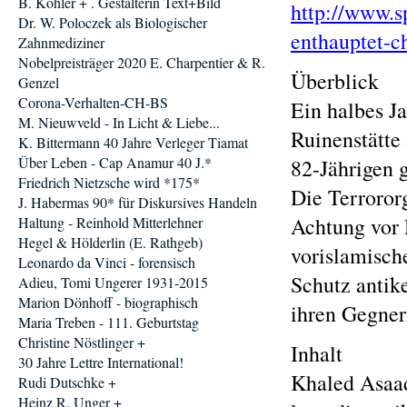
B. Köhler + . Gestalterin Text+Bild
http://www.s
Dr. W. Poloczek als Biologischer
enthauptet-c
Zahnmediziner
Nobelpreisträger 2020 E. Charpentier & R.
Überblick
Genzel
Corona-Verhalten-CH-BS
Ein halbes J
M. Nieuwveld - In Licht & Liebe...
Ruinenstätte
K. Bittermann 40 Jahre Verleger Tiamat
Über Leben - Cap Anamur 40 J.*
82-Jährigen g
Friedrich Nietzsche wird *175*
Die Terrororg
J. Habermas 90* für Diskursives Handeln
Achtung vor 
Haltung - Reinhold Mitterlehner
Hegel & Hölderlin (E. Rathgeb)
vorislamisch
Leonardo da Vinci - forensisch
Schutz antike
Adieu, Tomi Ungerer 1931-2015
Marion Dönhoff - biographisch
ihren Gegner
Maria Treben - 111. Geburtstag
Christine Nöstlinger +
Inhalt
30 Jahre Lettre International!
Khaled Asaad
Rudi Dutschke +
Heinz R. Unger +