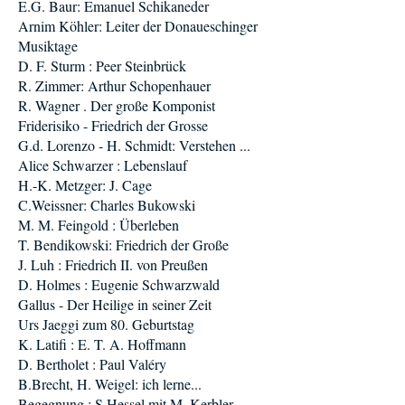
E.G. Baur: Emanuel Schikaneder
Arnim Köhler: Leiter der Donaueschinger
Musiktage
D. F. Sturm : Peer Steinbrück
R. Zimmer: Arthur Schopenhauer
R. Wagner . Der große Komponist
Friderisiko - Friedrich der Grosse
G.d. Lorenzo - H. Schmidt: Verstehen ...
Alice Schwarzer : Lebenslauf
H.-K. Metzger: J. Cage
C.Weissner: Charles Bukowski
M. M. Feingold : Überleben
T. Bendikowski: Friedrich der Große
J. Luh : Friedrich II. von Preußen
D. Holmes : Eugenie Schwarzwald
Gallus - Der Heilige in seiner Zeit
Urs Jaeggi zum 80. Geburtstag
K. Latifi : E. T. A. Hoffmann
D. Bertholet : Paul Valéry
B.Brecht, H. Weigel: ich lerne...
Begegnung : S.Hessel mit M. Kerbler