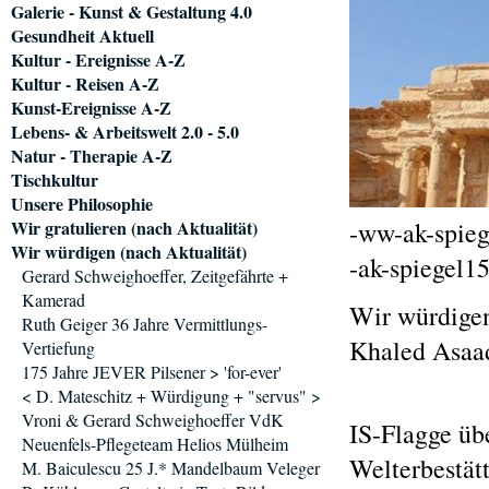
Galerie - Kunst & Gestaltung 4.0
Gesundheit Aktuell
Kultur - Ereignisse A-Z
Kultur - Reisen A-Z
Kunst-Ereignisse A-Z
Lebens- & Arbeitswelt 2.0 - 5.0
Natur - Therapie A-Z
Tischkultur
Unsere Philosophie
Wir gratulieren (nach Aktualität)
-ww-ak-spieg
Wir würdigen (nach Aktualität)
-ak-spiegel1
Gerard Schweighoeffer, Zeitgefährte +
Kamerad
Wir würdige
Ruth Geiger 36 Jahre Vermittlungs-
Khaled Asaa
Vertiefung
175 Jahre JEVER Pilsener > 'for-ever'
< D. Mateschitz + Würdigung + "servus" >
Vroni & Gerard Schweighoeffer VdK
IS-Flagge üb
Neuenfels-Pflegeteam Helios Mülheim
Welterbestät
M. Baiculescu 25 J.* Mandelbaum Veleger