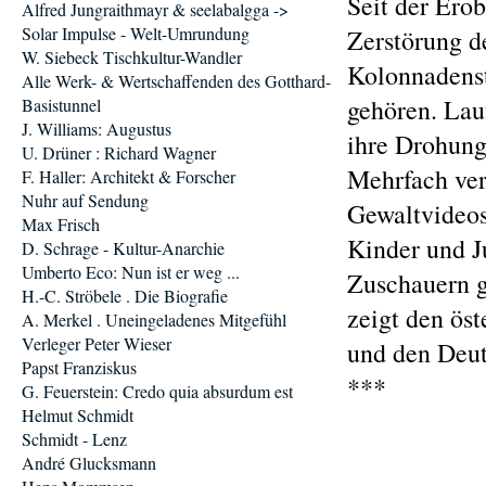
Seit der Ero
Alfred Jungraithmayr & seelabalgga ->
Solar Impulse - Welt-Umrundung
Zerstörung de
W. Siebeck Tischkultur-Wandler
Kolonnadenst
Alle Werk- & Wertschaffenden des Gotthard-
gehören. Lau
Basistunnel
J. Williams: Augustus
ihre Drohung
U. Drüner : Richard Wagner
Mehrfach ver
F. Haller: Architekt & Forscher
Nuhr auf Sendung
Gewaltvideos
Max Frisch
Kinder und J
D. Schrage - Kultur-Anarchie
Umberto Eco: Nun ist er weg ...
Zuschauern g
H.-C. Ströbele . Die Biografie
zeigt den ö
A. Merkel . Uneingeladenes Mitgefühl
Verleger Peter Wieser
und den Deut
Papst Franziskus
***
G. Feuerstein: Credo quia absurdum est
Helmut Schmidt
Schmidt - Lenz
André Glucksmann