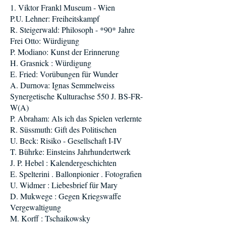
1. Viktor Frankl Museum - Wien
P.U. Lehner: Freiheitskampf
R. Steigerwald: Philosoph - *90* Jahre
Frei Otto: Würdigung
P. Modiano: Kunst der Erinnerung
H. Grasnick : Würdigung
E. Fried: Vorübungen für Wunder
A. Durnova: Ignas Semmelweiss
Synergetische Kulturachse 550 J. BS-FR-
W(A)
P. Abraham: Als ich das Spielen verlernte
R. Süssmuth: Gift des Politischen
U. Beck: Risiko - Gesellschaft I-IV
T. Bührke: Einsteins Jahrhundertwerk
J. P. Hebel : Kalendergeschichten
E. Spelterini . Ballonpionier . Fotografien
U. Widmer : Liebesbrief für Mary
D. Mukwege : Gegen Kriegswaffe
Vergewaltigung
M. Korff : Tschaikowsky