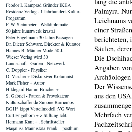
lang die ant
Feodor I. Kamprad Gründer IKEA
Palmyra. Nun 
Residenz Verlag - 1 Jahrhundert-Kultur-
Programm
Leichnams ver
F.-W. Steinmeier - Weltdiplomatie
einer Straße
50 jahre kunstwerk krastal
Peter Engelmann 30 Jahre Passagen
berichteten,
Dr. Dieter Schwarz, Direktor & Kurator
Säulen, dere
Hannes B. Männer-Mode 50 J.
Die Dschihad
Wieser Verlag wird 30
Landschaft - Garten - Netzwerk
Angaben von 
C. Doppler - Physiker
Archäologen 
D. Vischer + Diskursiver Kolumnist
Mark Fisher + Autor
Der Wissensc
Hildegard Hamm-Brücher +
aus den USA,
S. Gabriel - Patron & Provokateur
Kulturschaffende Simone Barrientos
zusammengear
BGH* kippt Verteilmodell :VG Wort
Mehrfach verö
Curt Engelhorn + > Stiftung lebt
Hermann Kant + . Schriftsteller
Fachzeitschri
Maijaliisa Männistölä Prankl - posthum