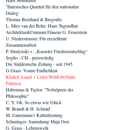
Hans Mommsen
'Tunesisches Quartett für den nationalen
Dialog'
Thomas Bernhard & Biografie
L. Mies van der Rohe: Haus Tugendhat
Architektur&Umraum Flaneur G. Feuerstein
U. Niederstrasser: Für exezellente
Zusammenarbeit
P. Strutynski +: „Kasseler Friedensratschlag“
Soglio - CH - preiswürdig
Die Süddeutsche Zeitung - seit 1945
G.Grass: Vonne Endlichkait
Khaled Asaad + Leiter-WeltErbeStätte
Palmyra
Habermas & Taylor: "Nobelpreis der
Philosophie"
C. Y. Ok: So etwas wie Glück
W. Brandt & H. Schmid
M. Gatermann's Kulturleistung
Schaulager- Sammlumg Maja Oeri
G. Grass - Lebenswerk