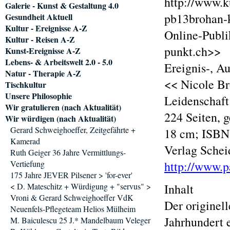
http://www.k
Galerie - Kunst & Gestaltung 4.0
pb13brohan-
Gesundheit Aktuell
Kultur - Ereignisse A-Z
Online-Publik
Kultur - Reisen A-Z
punkt.ch>>
Kunst-Ereignisse A-Z
Lebens- & Arbeitswelt 2.0 - 5.0
Ereignis-, A
Natur - Therapie A-Z
<< Nicole Br
Tischkultur
Unsere Philosophie
Leidenschaft 
Wir gratulieren (nach Aktualität)
224 Seiten, 
Wir würdigen (nach Aktualität)
Gerard Schweighoeffer, Zeitgefährte +
18 cm; ISBN 
Kamerad
Verlag Schei
Ruth Geiger 36 Jahre Vermittlungs-
Vertiefung
http://www.
175 Jahre JEVER Pilsener > 'for-ever'
< D. Mateschitz + Würdigung + "servus" >
Inhalt
Vroni & Gerard Schweighoeffer VdK
Der originell
Neuenfels-Pflegeteam Helios Mülheim
Jahrhundert 
M. Baiculescu 25 J.* Mandelbaum Veleger