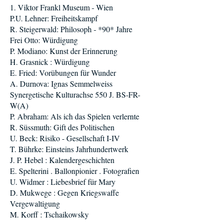
1. Viktor Frankl Museum - Wien
P.U. Lehner: Freiheitskampf
R. Steigerwald: Philosoph - *90* Jahre
Frei Otto: Würdigung
P. Modiano: Kunst der Erinnerung
H. Grasnick : Würdigung
E. Fried: Vorübungen für Wunder
A. Durnova: Ignas Semmelweiss
Synergetische Kulturachse 550 J. BS-FR-
W(A)
P. Abraham: Als ich das Spielen verlernte
R. Süssmuth: Gift des Politischen
U. Beck: Risiko - Gesellschaft I-IV
T. Bührke: Einsteins Jahrhundertwerk
J. P. Hebel : Kalendergeschichten
E. Spelterini . Ballonpionier . Fotografien
U. Widmer : Liebesbrief für Mary
D. Mukwege : Gegen Kriegswaffe
Vergewaltigung
M. Korff : Tschaikowsky