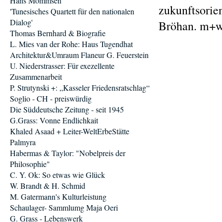
Hans Mommsen
zukunftsorie
'Tunesisches Quartett für den nationalen
Dialog'
Bröhan. m+w
Thomas Bernhard & Biografie
L. Mies van der Rohe: Haus Tugendhat
Architektur&Umraum Flaneur G. Feuerstein
U. Niederstrasser: Für exezellente
Zusammenarbeit
P. Strutynski +: „Kasseler Friedensratschlag“
Soglio - CH - preiswürdig
Die Süddeutsche Zeitung - seit 1945
G.Grass: Vonne Endlichkait
Khaled Asaad + Leiter-WeltErbeStätte
Palmyra
Habermas & Taylor: "Nobelpreis der
Philosophie"
C. Y. Ok: So etwas wie Glück
W. Brandt & H. Schmid
M. Gatermann's Kulturleistung
Schaulager- Sammlumg Maja Oeri
G. Grass - Lebenswerk