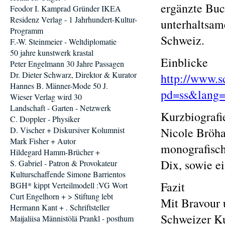
ergänzte Buc
Feodor I. Kamprad Gründer IKEA
Residenz Verlag - 1 Jahrhundert-Kultur-
unterhaltsam
Programm
Schweiz.
F.-W. Steinmeier - Weltdiplomatie
50 jahre kunstwerk krastal
Einblicke
Peter Engelmann 30 Jahre Passagen
Dr. Dieter Schwarz, Direktor & Kurator
http://www.s
Hannes B. Männer-Mode 50 J.
pd=ss&lang=
Wieser Verlag wird 30
Landschaft - Garten - Netzwerk
Kurzbiografi
C. Doppler - Physiker
D. Vischer + Diskursiver Kolumnist
Nicole Bröha
Mark Fisher + Autor
monografisch
Hildegard Hamm-Brücher +
Dix, sowie e
S. Gabriel - Patron & Provokateur
Kulturschaffende Simone Barrientos
Fazit
BGH* kippt Verteilmodell :VG Wort
Curt Engelhorn + > Stiftung lebt
Mit Bravour 
Hermann Kant + . Schriftsteller
Schweizer Ku
Maijaliisa Männistölä Prankl - posthum