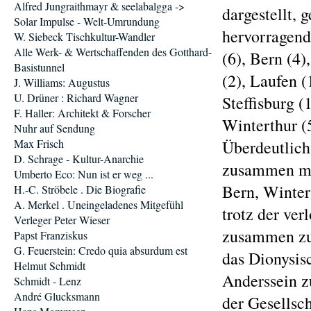
Alfred Jungraithmayr & seelabalgga ->
dargestellt, 
Solar Impulse - Welt-Umrundung
hervorragend
W. Siebeck Tischkultur-Wandler
Alle Werk- & Wertschaffenden des Gotthard-
(6), Bern (4
Basistunnel
(2), Laufen (
J. Williams: Augustus
U. Drüner : Richard Wagner
Steffisburg 
F. Haller: Architekt & Forscher
Winterthur (5
Nuhr auf Sendung
Max Frisch
Überdeutlich 
D. Schrage - Kultur-Anarchie
zusammen mit
Umberto Eco: Nun ist er weg ...
Bern, Winter
H.-C. Ströbele . Die Biografie
A. Merkel . Uneingeladenes Mitgefühl
trotz der ver
Verleger Peter Wieser
zusammen zu 
Papst Franziskus
G. Feuerstein: Credo quia absurdum est
das Dionysis
Helmut Schmidt
Anderssein zu
Schmidt - Lenz
André Glucksmann
der Gesellsch