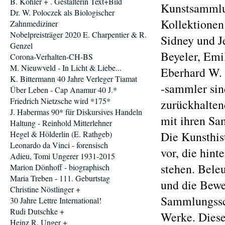
B. Köhler + . Gestalterin Text+Bild
Kunstsammlun
Dr. W. Poloczek als Biologischer
Kollektionen
Zahnmediziner
Nobelpreisträger 2020 E. Charpentier & R.
Sidney und J
Genzel
Beyeler, Emi
Corona-Verhalten-CH-BS
M. Nieuwveld - In Licht & Liebe...
Eberhard W. 
K. Bittermann 40 Jahre Verleger Tiamat
-sammler sin
Über Leben - Cap Anamur 40 J.*
Friedrich Nietzsche wird *175*
zurückhalten
J. Habermas 90* für Diskursives Handeln
mit ihren Sa
Haltung - Reinhold Mitterlehner
Hegel & Hölderlin (E. Rathgeb)
Die Kunsthist
Leonardo da Vinci - forensisch
vor, die hin
Adieu, Tomi Ungerer 1931-2015
stehen. Bele
Marion Dönhoff - biographisch
Maria Treben - 111. Geburtstag
und die Bewe
Christine Nöstlinger +
Sammlungssch
30 Jahre Lettre International!
Rudi Dutschke +
Werke. Diese
Heinz R. Unger +