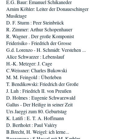
E.G. Baur: Emanuel Schikaneder
Arnim Köhler: Leiter der Donaueschinger
Musiktage
D. F. Sturm : Peer Steinbrück
R. Zimmer: Arthur Schopenhauer
R. Wagner . Der große Komponist
Friderisiko - Friedrich der Grosse
G.d. Lorenzo - H. Schmidt: Verstehen ...
Alice Schwarzer : Lebenslauf
H.-K. Metzger: J. Cage
C.Weissner: Charles Bukowski
M. M. Feingold : Überleben
T. Bendikowski: Friedrich der Große
J. Luh : Friedrich II. von Preußen
D. Holmes : Eugenie Schwarzwald
Gallus - Der Heilige in seiner Zeit
Urs Jaeggi zum 80. Geburtstag
K. Latifi : E. T. A. Hoffmann
D. Bertholet : Paul Valéry
B.Brecht, H. Weigel: ich lerne...
Begegnung : S.Hessel mit M. Kerbler