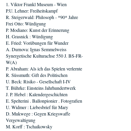
1. Viktor Frankl Museum - Wien
P.U. Lehner: Freiheitskampf
R. Steigerwald: Philosoph - *90* Jahre
Frei Otto: Würdigung
P. Modiano: Kunst der Erinnerung
H. Grasnick : Würdigung
E. Fried: Vorübungen für Wunder
A. Durnova: Ignas Semmelweiss
Synergetische Kulturachse 550 J. BS-FR-
W(A)
P. Abraham: Als ich das Spielen verlernte
R. Süssmuth: Gift des Politischen
U. Beck: Risiko - Gesellschaft I-IV
T. Bührke: Einsteins Jahrhundertwerk
J. P. Hebel : Kalendergeschichten
E. Spelterini . Ballonpionier . Fotografien
U. Widmer : Liebesbrief für Mary
D. Mukwege : Gegen Kriegswaffe
Vergewaltigung
M. Korff : Tschaikowsky