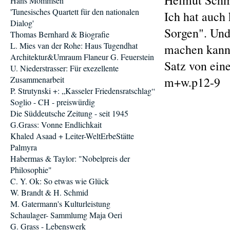
Helmut Schmi
Hans Mommsen
'Tunesisches Quartett für den nationalen
Ich hat auch
Dialog'
Sorgen". Und
Thomas Bernhard & Biografie
L. Mies van der Rohe: Haus Tugendhat
machen kann:
Architektur&Umraum Flaneur G. Feuerstein
Satz von ein
U. Niederstrasser: Für exezellente
Zusammenarbeit
m+w.p12-9
P. Strutynski +: „Kasseler Friedensratschlag“
Soglio - CH - preiswürdig
Die Süddeutsche Zeitung - seit 1945
G.Grass: Vonne Endlichkait
Khaled Asaad + Leiter-WeltErbeStätte
Palmyra
Habermas & Taylor: "Nobelpreis der
Philosophie"
C. Y. Ok: So etwas wie Glück
W. Brandt & H. Schmid
M. Gatermann's Kulturleistung
Schaulager- Sammlumg Maja Oeri
G. Grass - Lebenswerk