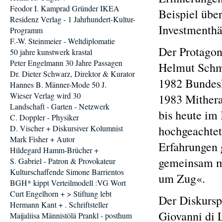
Feodor I. Kamprad Gründer IKEA
Beispiel über
Residenz Verlag - 1 Jahrhundert-Kultur-
Investmenthä
Programm
F.-W. Steinmeier - Weltdiplomatie
Der Protagon
50 jahre kunstwerk krastal
Peter Engelmann 30 Jahre Passagen
Helmut Schmi
Dr. Dieter Schwarz, Direktor & Kurator
1982 Bundesk
Hannes B. Männer-Mode 50 J.
Wieser Verlag wird 30
1983 Mithera
Landschaft - Garten - Netzwerk
bis heute im 
C. Doppler - Physiker
D. Vischer + Diskursiver Kolumnist
hochgeachtet,
Mark Fisher + Autor
Erfahrungen g
Hildegard Hamm-Brücher +
gemeinsam mi
S. Gabriel - Patron & Provokateur
Kulturschaffende Simone Barrientos
um Zug«.
BGH* kippt Verteilmodell :VG Wort
Curt Engelhorn + > Stiftung lebt
Der Diskursp
Hermann Kant + . Schriftsteller
Giovanni di 
Maijaliisa Männistölä Prankl - posthum