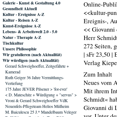
Galerie - Kunst & Gestaltung 4.0
Online-Publi
Gesundheit Aktuell
<<kultur-pun
Kultur - Ereignisse A-Z
Ereignis-, A
Kultur - Reisen A-Z
Kunst-Ereignisse A-Z
<< Giovanni 
Lebens- & Arbeitswelt 2.0 - 5.0
Herr Schmid
Natur - Therapie A-Z
Tischkultur
272 Seiten, 
Unsere Philosophie
| sFr 23,50 |
Wir gratulieren (nach Aktualität)
Wir würdigen (nach Aktualität)
Verlag Kiep
Gerard Schweighoeffer, Zeitgefährte +
Kamerad
Zum Inhalt
Ruth Geiger 36 Jahre Vermittlungs-
Neues vom Al
Vertiefung
175 Jahre JEVER Pilsener > 'for-ever'
Mit ihrem In
< D. Mateschitz + Würdigung + "servus" >
Schmidt« hab
Vroni & Gerard Schweighoeffer VdK
Neuenfels-Pflegeteam Helios Mülheim
Giovanni di 
M. Baiculescu 25 J.* Mandelbaum Veleger
vor. Unter d