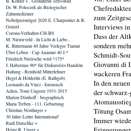
B. Köhler + . Gestalterin Text+Bild
Chefredakteu
Dr. W. Poloczek als Biologischer
Zahnmediziner
zum Zeitgesc
Nobelpreisträger 2020 E. Charpentier & R.
Interviews i
Genzel
Corona-Verhalten-CH-BS
Dass der Altk
M. Nieuwveld - In Licht & Liebe...
sondern mehr
K. Bittermann 40 Jahre Verleger Tiamat
Über Leben - Cap Anamur 40 J.*
Schmidt-Soun
Friedrich Nietzsche wird *175*
Giovanni di 
J. Habermas 90* für Diskursives Handeln
Haltung - Reinhold Mitterlehner
wackeren Frag
Hegel & Hölderlin (E. Rathgeb)
In den neuen
Leonardo da Vinci - forensisch
Adieu, Tomi Ungerer 1931-2015
der schwarz-
Marion Dönhoff - biographisch
Atomausstieg
Maria Treben - 111. Geburtstag
Tötung Osama
Christine Nöstlinger +
30 Jahre Lettre International!
Immer wieder
Rudi Dutschke +
Erinnerungen
Heinz R. Unger +