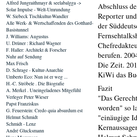
Alfred Jungraithmayr & seelabalgga ->
Abschluss de
Solar Impulse - Welt-Umrundung
Reporter und
W. Siebeck Tischkultur-Wandler
Alle Werk- & Wertschaffenden des Gotthard-
der Süddeuts
Basistunnel
Fernsehtalks
J. Williams: Augustus
U. Drüner : Richard Wagner
Chefredakteu
F. Haller: Architekt & Forscher
berufen. 200
Nuhr auf Sendung
Max Frisch
Die Zeit. 20
D. Schrage - Kultur-Anarchie
KiWi das Buc
Umberto Eco: Nun ist er weg ...
H.-C. Ströbele . Die Biografie
Fazit
A. Merkel . Uneingeladenes Mitgefühl
"Das Gerecht
Verleger Peter Wieser
Papst Franziskus
worden" so l
G. Feuerstein: Credo quia absurdum est
"einäugige Id
Helmut Schmidt
Schmidt - Lenz
Kernaussagen
André Glucksmann