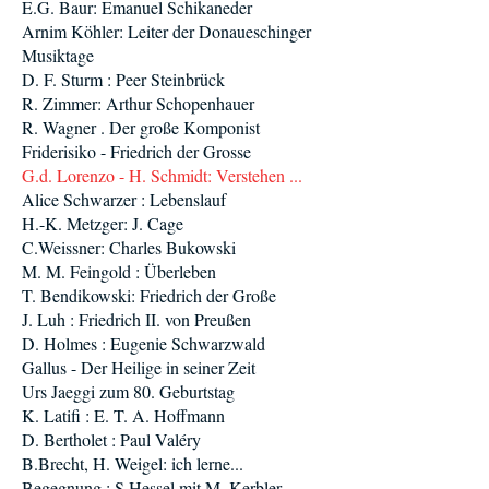
E.G. Baur: Emanuel Schikaneder
Arnim Köhler: Leiter der Donaueschinger
Musiktage
D. F. Sturm : Peer Steinbrück
R. Zimmer: Arthur Schopenhauer
R. Wagner . Der große Komponist
Friderisiko - Friedrich der Grosse
G.d. Lorenzo - H. Schmidt: Verstehen ...
Alice Schwarzer : Lebenslauf
H.-K. Metzger: J. Cage
C.Weissner: Charles Bukowski
M. M. Feingold : Überleben
T. Bendikowski: Friedrich der Große
J. Luh : Friedrich II. von Preußen
D. Holmes : Eugenie Schwarzwald
Gallus - Der Heilige in seiner Zeit
Urs Jaeggi zum 80. Geburtstag
K. Latifi : E. T. A. Hoffmann
D. Bertholet : Paul Valéry
B.Brecht, H. Weigel: ich lerne...
Begegnung : S.Hessel mit M. Kerbler