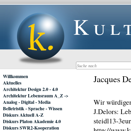
Kul
Navigation
Willkommen
Jacques De
überspringen
Aktuelles
Architektur Design 2.0 - 4.0
Architektur Lebensraum A_Z ->
Wir würdige
Analog - Digital - Media
Belletristik - Sprache - Wissen
J.Delors: Le
Diskurs Aktuell A-Z
steidl13-3eu
Diskurs Platon Akademie 4.0
Diskurs SWR2-Kooperation
http://www.k