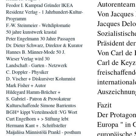
Autorenteam
Feodor I. Kamprad Gründer IKEA
Residenz Verlag - 1 Jahrhundert-Kultur-
Von Jacques 
Programm
Jacques Delor
F.-W. Steinmeier - Weltdiplomatie
Sozialistisch
50 jahre kunstwerk krastal
Peter Engelmann 30 Jahre Passagen
Präsident d
Dr. Dieter Schwarz, Direktor & Kurator
Von Carl de 
Hannes B. Männer-Mode 50 J.
Wieser Verlag wird 30
Carl de Keyze
Landschaft - Garten - Netzwerk
freischaffen
C. Doppler - Physiker
D. Vischer + Diskursiver Kolumnist
international
Mark Fisher + Autor
Auszeichnung
Hildegard Hamm-Brücher +
S. Gabriel - Patron & Provokateur
Fazit
Kulturschaffende Simone Barrientos
BGH* kippt Verteilmodell :VG Wort
Der Protagon
Curt Engelhorn + > Stiftung lebt
Europa " in 
Hermann Kant + . Schriftsteller
Maijaliisa Männistölä Prankl - posthum
europäische 