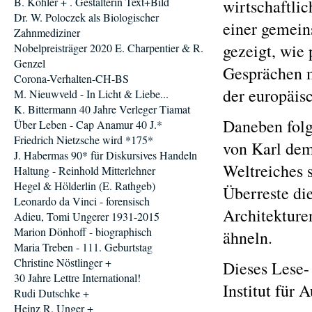
B. Köhler + . Gestalterin Text+Bild
wirtschaftli
Dr. W. Poloczek als Biologischer
einer gemei
Zahnmediziner
gezeigt, wie 
Nobelpreisträger 2020 E. Charpentier & R.
Genzel
Gesprächen m
Corona-Verhalten-CH-BS
der europäis
M. Nieuwveld - In Licht & Liebe...
K. Bittermann 40 Jahre Verleger Tiamat
Daneben folg
Über Leben - Cap Anamur 40 J.*
Friedrich Nietzsche wird *175*
von Karl dem 
J. Habermas 90* für Diskursives Handeln
Weltreiches 
Haltung - Reinhold Mitterlehner
Hegel & Hölderlin (E. Rathgeb)
Überreste die
Leonardo da Vinci - forensisch
Architekturen
Adieu, Tomi Ungerer 1931-2015
Marion Dönhoff - biographisch
ähneln.
Maria Treben - 111. Geburtstag
Christine Nöstlinger +
Dieses Lese-
30 Jahre Lettre International!
Institut für
Rudi Dutschke +
Heinz R. Unger +