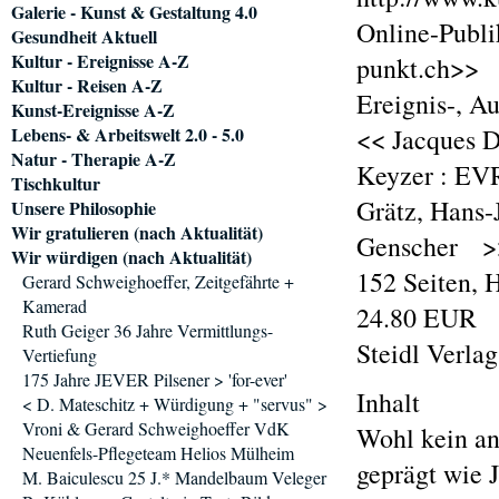
Galerie - Kunst & Gestaltung 4.0
Online-Publi
Gesundheit Aktuell
Kultur - Ereignisse A-Z
punkt.ch>>
Kultur - Reisen A-Z
Ereignis-, A
Kunst-Ereignisse A-Z
Lebens- & Arbeitswelt 2.0 - 5.0
<< Jacques D
Natur - Therapie A-Z
Keyzer : EVR
Tischkultur
Grätz, Hans-
Unsere Philosophie
Wir gratulieren (nach Aktualität)
Genscher >
Wir würdigen (nach Aktualität)
152 Seiten,
Gerard Schweighoeffer, Zeitgefährte +
Kamerad
24.80 EUR
Ruth Geiger 36 Jahre Vermittlungs-
Steidl Verla
Vertiefung
175 Jahre JEVER Pilsener > 'for-ever'
Inhalt
< D. Mateschitz + Würdigung + "servus" >
Vroni & Gerard Schweighoeffer VdK
Wohl kein an
Neuenfels-Pflegeteam Helios Mülheim
geprägt wie J
M. Baiculescu 25 J.* Mandelbaum Veleger