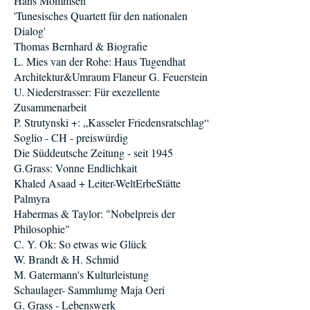
Hans Mommsen
'Tunesisches Quartett für den nationalen
Dialog'
Thomas Bernhard & Biografie
L. Mies van der Rohe: Haus Tugendhat
Architektur&Umraum Flaneur G. Feuerstein
U. Niederstrasser: Für exezellente
Zusammenarbeit
P. Strutynski +: „Kasseler Friedensratschlag“
Soglio - CH - preiswürdig
Die Süddeutsche Zeitung - seit 1945
G.Grass: Vonne Endlichkait
Khaled Asaad + Leiter-WeltErbeStätte
Palmyra
Habermas & Taylor: "Nobelpreis der
Philosophie"
C. Y. Ok: So etwas wie Glück
W. Brandt & H. Schmid
M. Gatermann's Kulturleistung
Schaulager- Sammlumg Maja Oeri
G. Grass - Lebenswerk