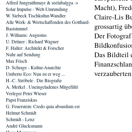
Alfred Jungraithmayr & seelabalgga ->
Macht), Fred
Solar Impulse - Welt-Umrundung
Claire-Lis Bu
W. Siebeck Tischkultur-Wandler
Alle Werk- & Wertschaffenden des Gotthard-
grossartig ü
Basistunnel
Der Fotograf 
J. Williams: Augustus
U. Drüner : Richard Wagner
Bildkonfusio
F. Haller: Architekt & Forscher
Das Bildteil 
Nuhr auf Sendung
Max Frisch
Finanzschlan
D. Schrage - Kultur-Anarchie
verzauberten
Umberto Eco: Nun ist er weg ...
H.-C. Ströbele . Die Biografie
A. Merkel . Uneingeladenes Mitgefühl
Verleger Peter Wieser
Papst Franziskus
G. Feuerstein: Credo quia absurdum est
Helmut Schmidt
Schmidt - Lenz
André Glucksmann