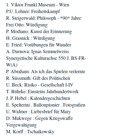
1. Viktor Frankl Museum - Wien
P.U. Lehner: Freiheitskampf
R. Steigerwald: Philosoph - *90* Jahre
Frei Otto: Würdigung
P. Modiano: Kunst der Erinnerung
H. Grasnick : Würdigung
E. Fried: Vorübungen für Wunder
A. Durnova: Ignas Semmelweiss
Synergetische Kulturachse 550 J. BS-FR-
W(A)
P. Abraham: Als ich das Spielen verlernte
R. Süssmuth: Gift des Politischen
U. Beck: Risiko - Gesellschaft I-IV
T. Bührke: Einsteins Jahrhundertwerk
J. P. Hebel : Kalendergeschichten
E. Spelterini . Ballonpionier . Fotografien
U. Widmer : Liebesbrief für Mary
D. Mukwege : Gegen Kriegswaffe
Vergewaltigung
M. Korff : Tschaikowsky