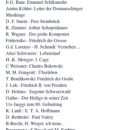
E.G. Baur: Emanuel Schikaneder
Arnim Köhler: Leiter der Donaueschinger
Musiktage
D. F. Sturm : Peer Steinbrück
R. Zimmer: Arthur Schopenhauer
R. Wagner . Der große Komponist
Friderisiko - Friedrich der Grosse
G.d. Lorenzo - H. Schmidt: Verstehen ...
Alice Schwarzer : Lebenslauf
H.-K. Metzger: J. Cage
C.Weissner: Charles Bukowski
M. M. Feingold : Überleben
T. Bendikowski: Friedrich der Große
J. Luh : Friedrich II. von Preußen
D. Holmes : Eugenie Schwarzwald
Gallus - Der Heilige in seiner Zeit
Urs Jaeggi zum 80. Geburtstag
K. Latifi : E. T. A. Hoffmann
D. Bertholet : Paul Valéry
B.Brecht, H. Weigel: ich lerne...
Begegnung : S.Hessel mit M. Kerbler