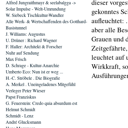
dieser vorges
Alfred Jungraithmayr & seelabalgga ->
Solar Impulse - Welt-Umrundung
gekonntes Sc
W. Siebeck Tischkultur-Wandler
aufleuchtet: 
Alle Werk- & Wertschaffenden des Gotthard-
Basistunnel
aber alle Be
J. Williams: Augustus
Grauen und d
U. Drüner : Richard Wagner
F. Haller: Architekt & Forscher
Zeitgefährte
Nuhr auf Sendung
leuchtet auf 
Max Frisch
Wirkkraft, so
D. Schrage - Kultur-Anarchie
Umberto Eco: Nun ist er weg ...
Ausführunge
H.-C. Ströbele . Die Biografie
A. Merkel . Uneingeladenes Mitgefühl
Verleger Peter Wieser
Papst Franziskus
G. Feuerstein: Credo quia absurdum est
Helmut Schmidt
Schmidt - Lenz
André Glucksmann