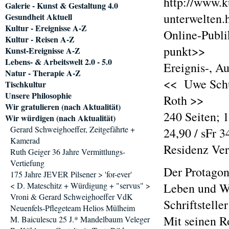
http://www.k
Galerie - Kunst & Gestaltung 4.0
unterwelten.
Gesundheit Aktuell
Kultur - Ereignisse A-Z
Online-Publi
Kultur - Reisen A-Z
punkt>>
Kunst-Ereignisse A-Z
Lebens- & Arbeitswelt 2.0 - 5.0
Ereignis-, A
Natur - Therapie A-Z
<< Uwe Schüt
Tischkultur
Unsere Philosophie
Roth >>
Wir gratulieren (nach Aktualität)
240 Seiten;
Wir würdigen (nach Aktualität)
Gerard Schweighoeffer, Zeitgefährte +
24,90 / sFr 
Kamerad
Residenz Ver
Ruth Geiger 36 Jahre Vermittlungs-
Vertiefung
Der Protagon
175 Jahre JEVER Pilsener > 'for-ever'
< D. Mateschitz + Würdigung + "servus" >
Leben und We
Vroni & Gerard Schweighoeffer VdK
Schriftsteller
Neuenfels-Pflegeteam Helios Mülheim
Mit seinen R
M. Baiculescu 25 J.* Mandelbaum Veleger