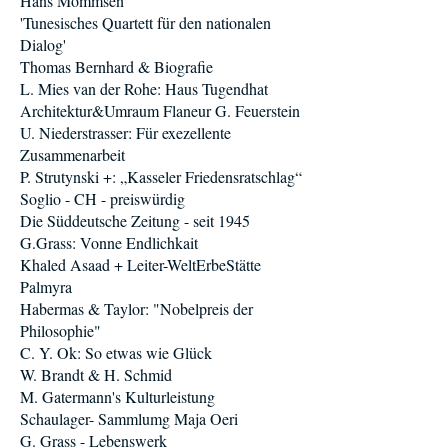
Hans Mommsen
'Tunesisches Quartett für den nationalen
Dialog'
Thomas Bernhard & Biografie
L. Mies van der Rohe: Haus Tugendhat
Architektur&Umraum Flaneur G. Feuerstein
U. Niederstrasser: Für exezellente
Zusammenarbeit
P. Strutynski +: „Kasseler Friedensratschlag“
Soglio - CH - preiswürdig
Die Süddeutsche Zeitung - seit 1945
G.Grass: Vonne Endlichkait
Khaled Asaad + Leiter-WeltErbeStätte
Palmyra
Habermas & Taylor: "Nobelpreis der
Philosophie"
C. Y. Ok: So etwas wie Glück
W. Brandt & H. Schmid
M. Gatermann's Kulturleistung
Schaulager- Sammlumg Maja Oeri
G. Grass - Lebenswerk