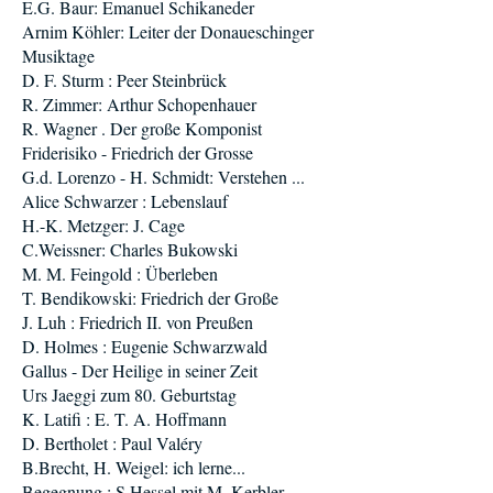
E.G. Baur: Emanuel Schikaneder
Arnim Köhler: Leiter der Donaueschinger
Musiktage
D. F. Sturm : Peer Steinbrück
R. Zimmer: Arthur Schopenhauer
R. Wagner . Der große Komponist
Friderisiko - Friedrich der Grosse
G.d. Lorenzo - H. Schmidt: Verstehen ...
Alice Schwarzer : Lebenslauf
H.-K. Metzger: J. Cage
C.Weissner: Charles Bukowski
M. M. Feingold : Überleben
T. Bendikowski: Friedrich der Große
J. Luh : Friedrich II. von Preußen
D. Holmes : Eugenie Schwarzwald
Gallus - Der Heilige in seiner Zeit
Urs Jaeggi zum 80. Geburtstag
K. Latifi : E. T. A. Hoffmann
D. Bertholet : Paul Valéry
B.Brecht, H. Weigel: ich lerne...
Begegnung : S.Hessel mit M. Kerbler