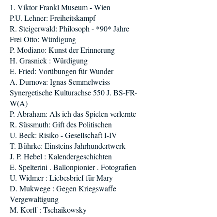
1. Viktor Frankl Museum - Wien
P.U. Lehner: Freiheitskampf
R. Steigerwald: Philosoph - *90* Jahre
Frei Otto: Würdigung
P. Modiano: Kunst der Erinnerung
H. Grasnick : Würdigung
E. Fried: Vorübungen für Wunder
A. Durnova: Ignas Semmelweiss
Synergetische Kulturachse 550 J. BS-FR-
W(A)
P. Abraham: Als ich das Spielen verlernte
R. Süssmuth: Gift des Politischen
U. Beck: Risiko - Gesellschaft I-IV
T. Bührke: Einsteins Jahrhundertwerk
J. P. Hebel : Kalendergeschichten
E. Spelterini . Ballonpionier . Fotografien
U. Widmer : Liebesbrief für Mary
D. Mukwege : Gegen Kriegswaffe
Vergewaltigung
M. Korff : Tschaikowsky