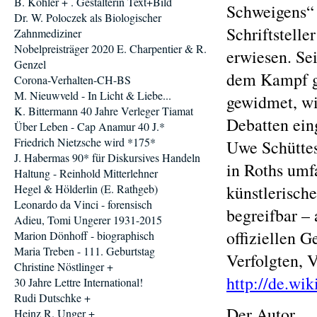
B. Köhler + . Gestalterin Text+Bild
Schweigens“ 
Dr. W. Poloczek als Biologischer
Schriftstelle
Zahnmediziner
Nobelpreisträger 2020 E. Charpentier & R.
erwiesen. Sei
Genzel
dem Kampf ge
Corona-Verhalten-CH-BS
M. Nieuwveld - In Licht & Liebe...
gewidmet, wi
K. Bittermann 40 Jahre Verleger Tiamat
Debatten ein
Über Leben - Cap Anamur 40 J.*
Friedrich Nietzsche wird *175*
Uwe Schüttes
J. Habermas 90* für Diskursives Handeln
in Roths umf
Haltung - Reinhold Mitterlehner
Hegel & Hölderlin (E. Rathgeb)
künstlerisch
Leonardo da Vinci - forensisch
begreifbar –
Adieu, Tomi Ungerer 1931-2015
offiziellen G
Marion Dönhoff - biographisch
Maria Treben - 111. Geburtstag
Verfolgten, 
Christine Nöstlinger +
http://de.wi
30 Jahre Lettre International!
Rudi Dutschke +
Der Autor
Heinz R. Unger +