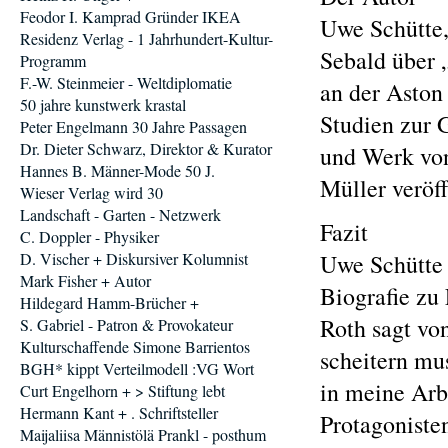
Feodor I. Kamprad Gründer IKEA
Uwe Schütte,
Residenz Verlag - 1 Jahrhundert-Kultur-
Sebald über 
Programm
F.-W. Steinmeier - Weltdiplomatie
an der Aston
50 jahre kunstwerk krastal
Studien zur 
Peter Engelmann 30 Jahre Passagen
Dr. Dieter Schwarz, Direktor & Kurator
und Werk vo
Hannes B. Männer-Mode 50 J.
Müller veröff
Wieser Verlag wird 30
Landschaft - Garten - Netzwerk
Fazit
C. Doppler - Physiker
D. Vischer + Diskursiver Kolumnist
Uwe Schütte 
Mark Fisher + Autor
Biografie zu
Hildegard Hamm-Brücher +
Roth sagt von
S. Gabriel - Patron & Provokateur
Kulturschaffende Simone Barrientos
scheitern mus
BGH* kippt Verteilmodell :VG Wort
in meine Arb
Curt Engelhorn + > Stiftung lebt
Hermann Kant + . Schriftsteller
Protagonisten
Maijaliisa Männistölä Prankl - posthum