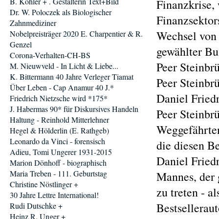
B. Köhler + . Gestalterin Text+Bild
Finanzkrise, 
Dr. W. Poloczek als Biologischer
Finanzsektor
Zahnmediziner
Wechsel von 
Nobelpreisträger 2020 E. Charpentier & R.
Genzel
gewählter Bu
Corona-Verhalten-CH-BS
Peer Steinbr
M. Nieuwveld - In Licht & Liebe...
K. Bittermann 40 Jahre Verleger Tiamat
Peer Steinbr
Über Leben - Cap Anamur 40 J.*
Daniel Fried
Friedrich Nietzsche wird *175*
J. Habermas 90* für Diskursives Handeln
Peer Steinbrü
Haltung - Reinhold Mitterlehner
Weggefährten
Hegel & Hölderlin (E. Rathgeb)
Leonardo da Vinci - forensisch
die diesen Be
Adieu, Tomi Ungerer 1931-2015
Daniel Friedr
Marion Dönhoff - biographisch
Maria Treben - 111. Geburtstag
Mannes, der 
Christine Nöstlinger +
zu treten - a
30 Jahre Lettre International!
Bestselleraut
Rudi Dutschke +
Heinz R. Unger +