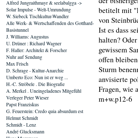
der bisherige
Alfred Jungraithmayr & seelabalgga ->
betitelt mit 
Solar Impulse - Welt-Umrundung
W. Siebeck Tischkultur-Wandler
von Steinbrü
Alle Werk- & Wertschaffenden des Gotthard-
Ist es dass 
Basistunnel
J. Williams: Augustus
halten? Oder
U. Drüner : Richard Wagner
gewissem Sar
F. Haller: Architekt & Forscher
Nuhr auf Sendung
offen bleibe
Max Frisch
Sturm benenn
D. Schrage - Kultur-Anarchie
Umberto Eco: Nun ist er weg ...
anvisierte po
H.-C. Ströbele . Die Biografie
Fragen, wie 
A. Merkel . Uneingeladenes Mitgefühl
m+w.p12-6
Verleger Peter Wieser
Papst Franziskus
G. Feuerstein: Credo quia absurdum est
Helmut Schmidt
Schmidt - Lenz
André Glucksmann