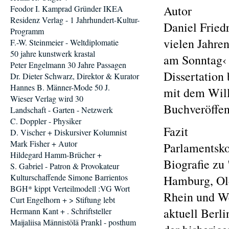
Autor
Feodor I. Kamprad Gründer IKEA
Residenz Verlag - 1 Jahrhundert-Kultur-
Daniel Friedr
Programm
vielen Jahre
F.-W. Steinmeier - Weltdiplomatie
50 jahre kunstwerk krastal
am Sonntag‹ 
Peter Engelmann 30 Jahre Passagen
Dissertation 
Dr. Dieter Schwarz, Direktor & Kurator
Hannes B. Männer-Mode 50 J.
mit dem Will
Wieser Verlag wird 30
Buchveröffen
Landschaft - Garten - Netzwerk
C. Doppler - Physiker
Fazit
D. Vischer + Diskursiver Kolumnist
Mark Fisher + Autor
Parlamentsko
Hildegard Hamm-Brücher +
Biografie zu
S. Gabriel - Patron & Provokateur
Kulturschaffende Simone Barrientos
Hamburg, Old
BGH* kippt Verteilmodell :VG Wort
Rhein und We
Curt Engelhorn + > Stiftung lebt
aktuell Berli
Hermann Kant + . Schriftsteller
Maijaliisa Männistölä Prankl - posthum