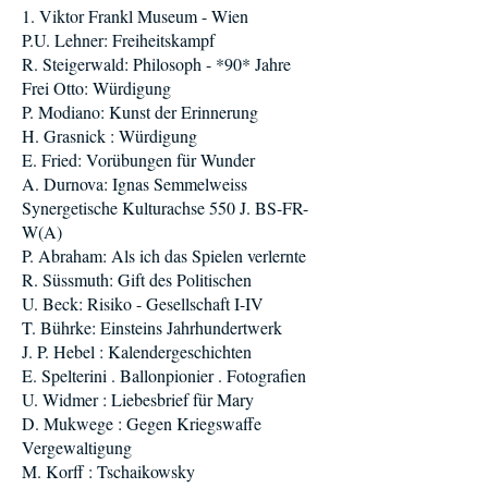
1. Viktor Frankl Museum - Wien
P.U. Lehner: Freiheitskampf
R. Steigerwald: Philosoph - *90* Jahre
Frei Otto: Würdigung
P. Modiano: Kunst der Erinnerung
H. Grasnick : Würdigung
E. Fried: Vorübungen für Wunder
A. Durnova: Ignas Semmelweiss
Synergetische Kulturachse 550 J. BS-FR-
W(A)
P. Abraham: Als ich das Spielen verlernte
R. Süssmuth: Gift des Politischen
U. Beck: Risiko - Gesellschaft I-IV
T. Bührke: Einsteins Jahrhundertwerk
J. P. Hebel : Kalendergeschichten
E. Spelterini . Ballonpionier . Fotografien
U. Widmer : Liebesbrief für Mary
D. Mukwege : Gegen Kriegswaffe
Vergewaltigung
M. Korff : Tschaikowsky