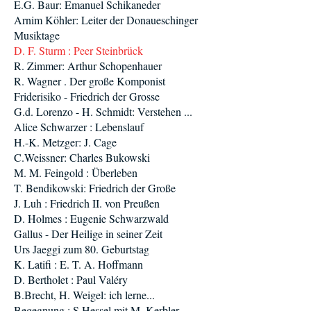
E.G. Baur: Emanuel Schikaneder
Arnim Köhler: Leiter der Donaueschinger
Musiktage
D. F. Sturm : Peer Steinbrück
R. Zimmer: Arthur Schopenhauer
R. Wagner . Der große Komponist
Friderisiko - Friedrich der Grosse
G.d. Lorenzo - H. Schmidt: Verstehen ...
Alice Schwarzer : Lebenslauf
H.-K. Metzger: J. Cage
C.Weissner: Charles Bukowski
M. M. Feingold : Überleben
T. Bendikowski: Friedrich der Große
J. Luh : Friedrich II. von Preußen
D. Holmes : Eugenie Schwarzwald
Gallus - Der Heilige in seiner Zeit
Urs Jaeggi zum 80. Geburtstag
K. Latifi : E. T. A. Hoffmann
D. Bertholet : Paul Valéry
B.Brecht, H. Weigel: ich lerne...
Begegnung : S.Hessel mit M. Kerbler