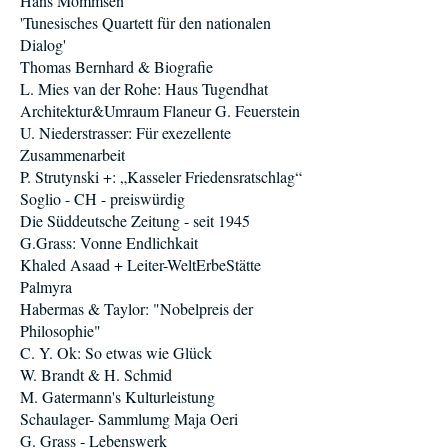
Hans Mommsen
'Tunesisches Quartett für den nationalen
Dialog'
Thomas Bernhard & Biografie
L. Mies van der Rohe: Haus Tugendhat
Architektur&Umraum Flaneur G. Feuerstein
U. Niederstrasser: Für exezellente
Zusammenarbeit
P. Strutynski +: „Kasseler Friedensratschlag“
Soglio - CH - preiswürdig
Die Süddeutsche Zeitung - seit 1945
G.Grass: Vonne Endlichkait
Khaled Asaad + Leiter-WeltErbeStätte
Palmyra
Habermas & Taylor: "Nobelpreis der
Philosophie"
C. Y. Ok: So etwas wie Glück
W. Brandt & H. Schmid
M. Gatermann's Kulturleistung
Schaulager- Sammlumg Maja Oeri
G. Grass - Lebenswerk