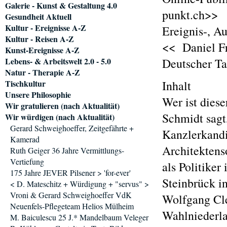
Galerie - Kunst & Gestaltung 4.0
punkt.ch>>
Gesundheit Aktuell
Kultur - Ereignisse A-Z
Ereignis-, A
Kultur - Reisen A-Z
<< Daniel Fr
Kunst-Ereignisse A-Z
Lebens- & Arbeitswelt 2.0 - 5.0
Deutscher T
Natur - Therapie A-Z
Tischkultur
Inhalt
Unsere Philosophie
Wer ist dies
Wir gratulieren (nach Aktualität)
Schmidt sagt,
Wir würdigen (nach Aktualität)
Gerard Schweighoeffer, Zeitgefährte +
Kanzlerkand
Kamerad
Architektens
Ruth Geiger 36 Jahre Vermittlungs-
Vertiefung
als Politike
175 Jahre JEVER Pilsener > 'for-ever'
Steinbrück i
< D. Mateschitz + Würdigung + "servus" >
Vroni & Gerard Schweighoeffer VdK
Wolfgang Cl
Neuenfels-Pflegeteam Helios Mülheim
Wahlniederla
M. Baiculescu 25 J.* Mandelbaum Veleger