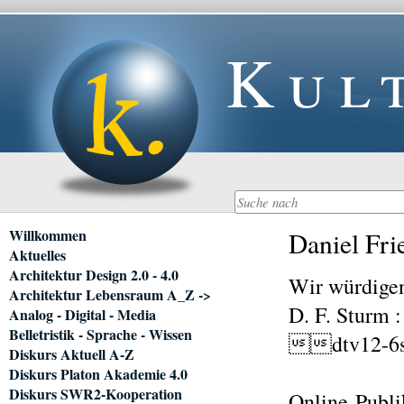
Kul
Navigation
Willkommen
Daniel Fri
überspringen
Aktuelles
Architektur Design 2.0 - 4.0
Wir würdige
Architektur Lebensraum A_Z ->
D. F. Sturm :
Analog - Digital - Media
Belletristik - Sprache - Wissen
dtv12-6st
Diskurs Aktuell A-Z
Diskurs Platon Akademie 4.0
Diskurs SWR2-Kooperation
Online-Publi