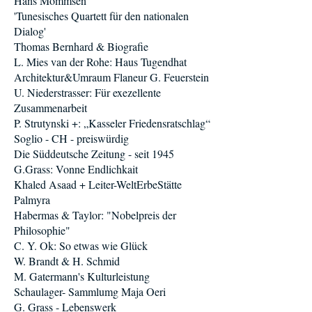
Hans Mommsen
'Tunesisches Quartett für den nationalen
Dialog'
Thomas Bernhard & Biografie
L. Mies van der Rohe: Haus Tugendhat
Architektur&Umraum Flaneur G. Feuerstein
U. Niederstrasser: Für exezellente
Zusammenarbeit
P. Strutynski +: „Kasseler Friedensratschlag“
Soglio - CH - preiswürdig
Die Süddeutsche Zeitung - seit 1945
G.Grass: Vonne Endlichkait
Khaled Asaad + Leiter-WeltErbeStätte
Palmyra
Habermas & Taylor: "Nobelpreis der
Philosophie"
C. Y. Ok: So etwas wie Glück
W. Brandt & H. Schmid
M. Gatermann's Kulturleistung
Schaulager- Sammlumg Maja Oeri
G. Grass - Lebenswerk