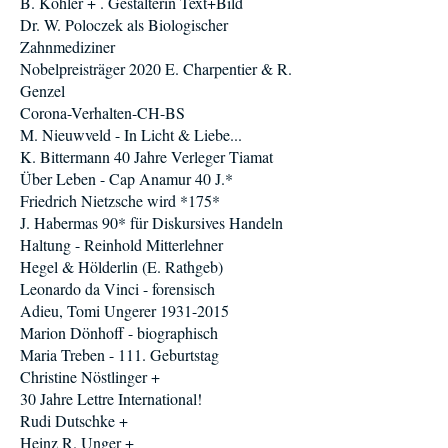
B. Köhler + . Gestalterin Text+Bild
Dr. W. Poloczek als Biologischer
Zahnmediziner
Nobelpreisträger 2020 E. Charpentier & R.
Genzel
Corona-Verhalten-CH-BS
M. Nieuwveld - In Licht & Liebe...
K. Bittermann 40 Jahre Verleger Tiamat
Über Leben - Cap Anamur 40 J.*
Friedrich Nietzsche wird *175*
J. Habermas 90* für Diskursives Handeln
Haltung - Reinhold Mitterlehner
Hegel & Hölderlin (E. Rathgeb)
Leonardo da Vinci - forensisch
Adieu, Tomi Ungerer 1931-2015
Marion Dönhoff - biographisch
Maria Treben - 111. Geburtstag
Christine Nöstlinger +
30 Jahre Lettre International!
Rudi Dutschke +
Heinz R. Unger +