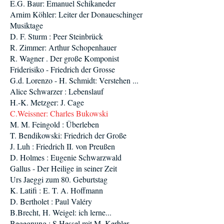
E.G. Baur: Emanuel Schikaneder
Arnim Köhler: Leiter der Donaueschinger
Musiktage
D. F. Sturm : Peer Steinbrück
R. Zimmer: Arthur Schopenhauer
R. Wagner . Der große Komponist
Friderisiko - Friedrich der Grosse
G.d. Lorenzo - H. Schmidt: Verstehen ...
Alice Schwarzer : Lebenslauf
H.-K. Metzger: J. Cage
C.Weissner: Charles Bukowski
M. M. Feingold : Überleben
T. Bendikowski: Friedrich der Große
J. Luh : Friedrich II. von Preußen
D. Holmes : Eugenie Schwarzwald
Gallus - Der Heilige in seiner Zeit
Urs Jaeggi zum 80. Geburtstag
K. Latifi : E. T. A. Hoffmann
D. Bertholet : Paul Valéry
B.Brecht, H. Weigel: ich lerne...
Begegnung : S.Hessel mit M. Kerbler