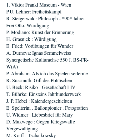
1. Viktor Frankl Museum - Wien
P.U. Lehner: Freiheitskampf
R. Steigerwald: Philosoph - *90* Jahre
Frei Otto: Würdigung
P. Modiano: Kunst der Erinnerung
H. Grasnick : Würdigung
E. Fried: Vorübungen für Wunder
A. Durnova: Ignas Semmelweiss
Synergetische Kulturachse 550 J. BS-FR-
W(A)
P. Abraham: Als ich das Spielen verlernte
R. Süssmuth: Gift des Politischen
U. Beck: Risiko - Gesellschaft I-IV
T. Bührke: Einsteins Jahrhundertwerk
J. P. Hebel : Kalendergeschichten
E. Spelterini . Ballonpionier . Fotografien
U. Widmer : Liebesbrief für Mary
D. Mukwege : Gegen Kriegswaffe
Vergewaltigung
M. Korff : Tschaikowsky