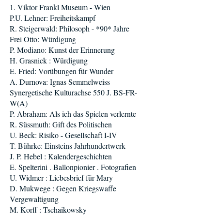
1. Viktor Frankl Museum - Wien
P.U. Lehner: Freiheitskampf
R. Steigerwald: Philosoph - *90* Jahre
Frei Otto: Würdigung
P. Modiano: Kunst der Erinnerung
H. Grasnick : Würdigung
E. Fried: Vorübungen für Wunder
A. Durnova: Ignas Semmelweiss
Synergetische Kulturachse 550 J. BS-FR-
W(A)
P. Abraham: Als ich das Spielen verlernte
R. Süssmuth: Gift des Politischen
U. Beck: Risiko - Gesellschaft I-IV
T. Bührke: Einsteins Jahrhundertwerk
J. P. Hebel : Kalendergeschichten
E. Spelterini . Ballonpionier . Fotografien
U. Widmer : Liebesbrief für Mary
D. Mukwege : Gegen Kriegswaffe
Vergewaltigung
M. Korff : Tschaikowsky