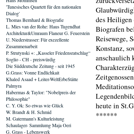
zurückversetz
Hans Mommsen
'Tunesisches Quartett für den nationalen
Glaubwürdigk
Dialog'
des Heiligen
Thomas Bernhard & Biografie
L. Mies van der Rohe: Haus Tugendhat
Biografen be
Architektur&Umraum Flaneur G. Feuerstein
Reisewege, S
U. Niederstrasser: Für exezellente
Zusammenarbeit
Konstanz, so
P. Strutynski +: „Kasseler Friedensratschlag“
anschaulich 
Soglio - CH - preiswürdig
Charakterzüg
Die Süddeutsche Zeitung - seit 1945
G.Grass: Vonne Endlichkait
Zeitgenossen
Khaled Asaad + Leiter-WeltErbeStätte
Meditationso
Palmyra
Habermas & Taylor: "Nobelpreis der
Legendenbild
Philosophie"
heute in St.
C. Y. Ok: So etwas wie Glück
W. Brandt & H. Schmid
******
M. Gatermann's Kulturleistung
Schaulager- Sammlumg Maja Oeri
G. Grass - Lebenswerk