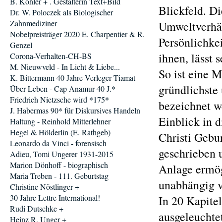
B. Köhler + . Gestalterin Text+Bild
Blickfeld. D
Dr. W. Poloczek als Biologischer
Zahnmediziner
Umweltverhäl
Nobelpreisträger 2020 E. Charpentier & R.
Persönlichke
Genzel
ihnen, lässt 
Corona-Verhalten-CH-BS
M. Nieuwveld - In Licht & Liebe...
So ist eine M
K. Bittermann 40 Jahre Verleger Tiamat
gründlichste
Über Leben - Cap Anamur 40 J.*
Friedrich Nietzsche wird *175*
bezeichnet we
J. Habermas 90* für Diskursives Handeln
Einblick in 
Haltung - Reinhold Mitterlehner
Hegel & Hölderlin (E. Rathgeb)
Christi Gebur
Leonardo da Vinci - forensisch
geschrieben 
Adieu, Tomi Ungerer 1931-2015
Marion Dönhoff - biographisch
Anlage ermög
Maria Treben - 111. Geburtstag
unabhängig v
Christine Nöstlinger +
30 Jahre Lettre International!
In 20 Kapite
Rudi Dutschke +
ausgeleuchte
Heinz R. Unger +