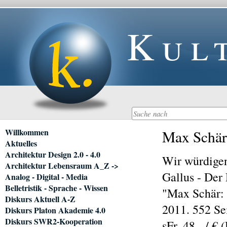
Kul
Navigation
Willkommen
Max Schär:
überspringen
Aktuelles
Architektur Design 2.0 - 4.0
Wir würdige
Architektur Lebensraum A_Z ->
Gallus - Der 
Analog - Digital - Media
Belletristik - Sprache - Wissen
"Max Schär: G
Diskurs Aktuell A-Z
2011. 552 Se
Diskurs Platon Akademie 4.0
Diskurs SWR2-Kooperation
sFr. 48.- / € 