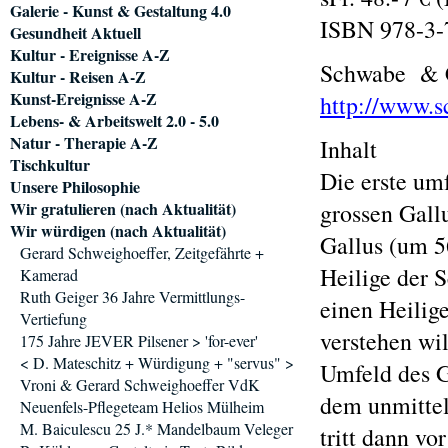
Galerie - Kunst & Gestaltung 4.0
ISBN 978-3-
Gesundheit Aktuell
Kultur - Ereignisse A-Z
Schwabe & Ch
Kultur - Reisen A-Z
Kunst-Ereignisse A-Z
http://www.
Lebens- & Arbeitswelt 2.0 - 5.0
Natur - Therapie A-Z
Inhalt
Tischkultur
Die erste um
Unsere Philosophie
Wir gratulieren (nach Aktualität)
grossen Gall
Wir würdigen (nach Aktualität)
Gallus (um 56
Gerard Schweighoeffer, Zeitgefährte +
Heilige der 
Kamerad
Ruth Geiger 36 Jahre Vermittlungs-
einen Heilig
Vertiefung
verstehen wil
175 Jahre JEVER Pilsener > 'for-ever'
< D. Mateschitz + Würdigung + "servus" >
Umfeld des G
Vroni & Gerard Schweighoeffer VdK
dem unmittel
Neuenfels-Pflegeteam Helios Mülheim
M. Baiculescu 25 J.* Mandelbaum Veleger
tritt dann vo