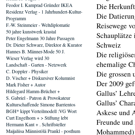
Die Herkunft
Feodor I. Kamprad Gründer IKEA
Residenz Verlag - 1 Jahrhundert-Kultur-
Die Datierun
Programm
Reisewege vo
F.-W. Steinmeier - Weltdiplomatie
50 jahre kunstwerk krastal
Schauplätze 
Peter Engelmann 30 Jahre Passagen
Schweiz
Dr. Dieter Schwarz, Direktor & Kurator
Hannes B. Männer-Mode 50 J.
Die religiöse
Wieser Verlag wird 30
ehemalige Ch
Landschaft - Garten - Netzwerk
C. Doppler - Physiker
Die grossen 
D. Vischer + Diskursiver Kolumnist
Der 2009 ge
Mark Fisher + Autor
Hildegard Hamm-Brücher +
Gallus’ Lehr
S. Gabriel - Patron & Provokateur
Gallus’ Char
Kulturschaffende Simone Barrientos
Askese und A
BGH* kippt Verteilmodell :VG Wort
Curt Engelhorn + > Stiftung lebt
Freunde und 
Hermann Kant + . Schriftsteller
Mohammed)
Maijaliisa Männistölä Prankl - posthum