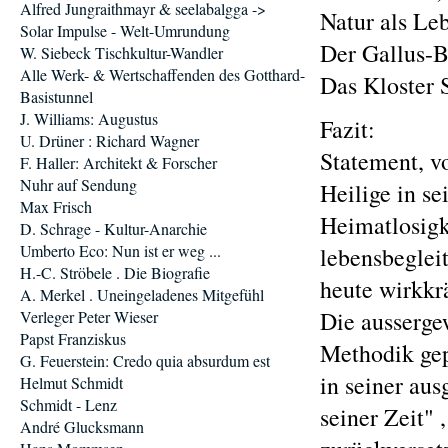
Alfred Jungraithmayr & seelabalgga ->
Natur als Le
Solar Impulse - Welt-Umrundung
Der Gallus-B
W. Siebeck Tischkultur-Wandler
Alle Werk- & Wertschaffenden des Gotthard-
Das Kloster 
Basistunnel
J. Williams: Augustus
Fazit:
U. Drüner : Richard Wagner
Statement, vo
F. Haller: Architekt & Forscher
Nuhr auf Sendung
Heilige in se
Max Frisch
Heimatlosigke
D. Schrage - Kultur-Anarchie
Umberto Eco: Nun ist er weg ...
lebensbegleit
H.-C. Ströbele . Die Biografie
heute wirkkrä
A. Merkel . Uneingeladenes Mitgefühl
Die ausserge
Verleger Peter Wieser
Papst Franziskus
Methodik gep
G. Feuerstein: Credo quia absurdum est
in seiner aus
Helmut Schmidt
Schmidt - Lenz
seiner Zeit" 
André Glucksmann