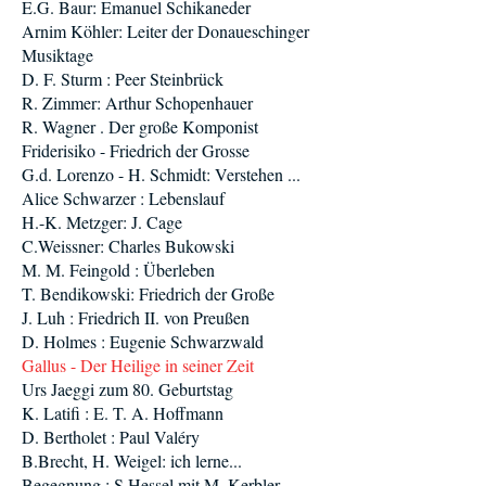
E.G. Baur: Emanuel Schikaneder
Arnim Köhler: Leiter der Donaueschinger
Musiktage
D. F. Sturm : Peer Steinbrück
R. Zimmer: Arthur Schopenhauer
R. Wagner . Der große Komponist
Friderisiko - Friedrich der Grosse
G.d. Lorenzo - H. Schmidt: Verstehen ...
Alice Schwarzer : Lebenslauf
H.-K. Metzger: J. Cage
C.Weissner: Charles Bukowski
M. M. Feingold : Überleben
T. Bendikowski: Friedrich der Große
J. Luh : Friedrich II. von Preußen
D. Holmes : Eugenie Schwarzwald
Gallus - Der Heilige in seiner Zeit
Urs Jaeggi zum 80. Geburtstag
K. Latifi : E. T. A. Hoffmann
D. Bertholet : Paul Valéry
B.Brecht, H. Weigel: ich lerne...
Begegnung : S.Hessel mit M. Kerbler