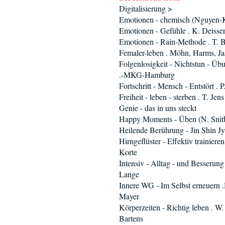
Digitalisierung >
Emotionen - chemisch (Nguyen-
Emotionen - Gefühle . K. Deisse
Emotionen - Rain-Methode . T. 
Femaler-leben . Möhn, Harms, J
Folgenlosigkeit - Nichtstun - Üb
.-MKG-Hamburg
Fortschritt - Mensch - Entstört . 
Freiheit - leben - sterben . T. Jens
Genie - das in uns steckt
Happy Moments - Üben (N. Snit
Heilende Berührung - Jin Shin Jy
Hirngeflüster - Effektiv trainieren
Korte
Intensiv - Alltag - und Besserung
Lange
Innere WG - Im Selbst erneuern 
Mayer
Körperzeiten - Richtig leben . W.
Bartens