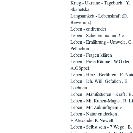
Krieg - Ukraine - Tagebuch . Y.
Skalietska
Langsamkeit - Lebenskraft (D.
Bewernitz)
Leben - entfremdet
Leben - Scheitern na und !->
Leben - Ernährung - Umwelt . C.
Pelluchon
Leben - Fragen klären
Leben - Freie Räume . W.Öxler,
A.Göppel
Leben - Herz . Berühren . E. Nat
Leben - Ich. Will. Gefallen , E.
Loehnen
Leben - Manifestieren - Kraft . B
Leben - Mit Runen-Magie . R. Li
Leben - Mit Zukünftigem >
Leben - Natur entdecken .
E.Alexander,K.Newell
Leben - Selbst sein - 7 Wege . B.