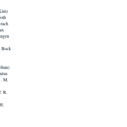
Kim)
roth
Brach
aax
ungen
P. Bock
bhan)
utsu
 . M.
!. R.
.H.