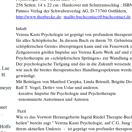
256 Seiten; 14 x 22 cm ; Hardcover mit Schutzumschlag ; ISB
Patmos Verlag der Schwabenverlag AG, D-73760 Ostfildern,
http://www.thorbecke.de
;
mailto:buchcontact@buchcontact.de
Inhalt
Verena Kasts Psychologie ist geprägt von profundem therapeut
für alles Schöpferische. In diesem Buch zu ihrem 70. Geburtsta
schöpferischen Geistes überspringen kann und ein Feuerwerk 
Zeitgenossen greifen Impulse aus Verena Kasts Werk auf und z
Psychotherapie an »schöpferischen Sprüngen« zur Wandlung u
Der psychologische Tiefgang und das in die Zukunft weisende
N. Lue
wie auch ihr breites therapeutisches Handlungsspektrum werde
 H.
gewürdigt.
Mit Beiträgen von Manfred Cierpka, Linda Briendl, Brigitte Do
emeyer
Ralf T. Vogel, Detlev von Uslar und anderen.
-kreative Impulse für Psychologie und Psychotherapie
-renommierte Autorinnen und Autoren
auer
Fazit
 .
Wie es das Vorwort Herausgeberin Ingrid Riedel Therapie-Buch
heilen" bereits sagt " Verena Kasts Psychologie, auf C.G. Jung
 Höffe
ihrem aktuellen Umkreis - ist geprägt von profunder therapeu