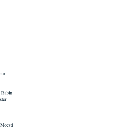
our
. Rabin
ster
 Moestl