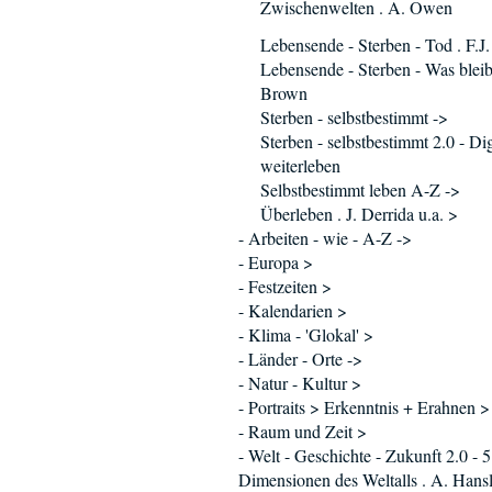
Zwischenwelten . A. Owen
Lebensende - Sterben - Tod . F.J
Lebensende - Sterben - Was bleibt
Brown
Sterben - selbstbestimmt ->
Sterben - selbstbestimmt 2.0 - Dig
weiterleben
Selbstbestimmt leben A-Z ->
Überleben . J. Derrida u.a. >
- Arbeiten - wie - A-Z ->
- Europa >
- Festzeiten >
- Kalendarien >
- Klima - 'Glokal' >
- Länder - Orte ->
- Natur - Kultur >
- Portraits > Erkenntnis + Erahnen >
- Raum und Zeit >
- Welt - Geschichte - Zukunft 2.0 - 5
Dimensionen des Weltalls . A. Hans