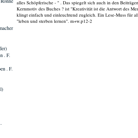
. Rönne
alles Schöpferische - " . Das spiegelt sich auch in den Beitr
Kernmotiv des Buches ? ist "Kreativität ist die Antwort des M
klingt einfach und einleuchtend zugleich. Ein Lese-Muss für a
"leben und sterben lernen". m+w.p12-2
umacher
der)
n . F.
en . F.
l)
.