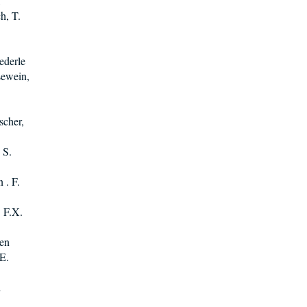
,
h, T.
ederle
sewein,
scher,
 S.
 . F.
. F.X.
sen
E.
d