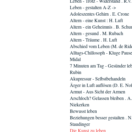
Leben - Trotz - Widerstand . R.v
Leben - gestalten A-Z ->
Adoleszentes Gehirn . E. Crone
Altern - eine Kunst : H. Luft
Altern - ein Geheimnis . B. Sch
Altern - gesund . M. Rubach
Altern - Träume . H. Luft
Abschied vom Leben (M. de Rid
Alltags-Chillosoph - Kluge Pause
Midal
7 Minuten am Tag - Gesünder leb
Rubin
Akupressur - Selbstbehandeln
Ärger in Luft auflösen (D. E. Nol
Armut - Aus Sicht der Armen
Arschloch? Gelassen bleiben . A.
Niekerken
Bewusst leben
Beziehungen besser gestalten . N.
Staudinger
Die Kunst zu leben