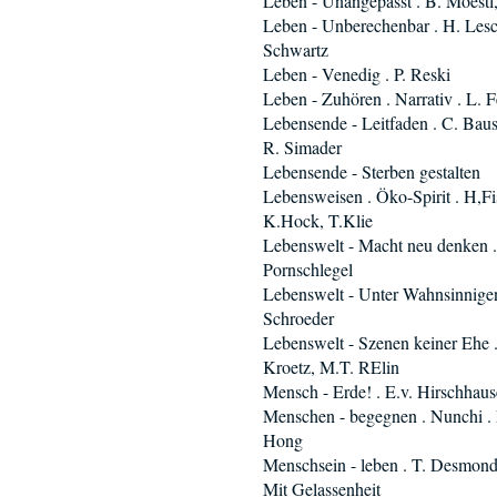
Leben - Unangepasst . B. Moestl
Leben - Unberechenbar . H. Lesc
Schwartz
Leben - Venedig . P. Reski
Leben - Zuhören . Narrativ . L. F
Lebensende - Leitfaden . C. Bau
R. Simader
Lebensende - Sterben gestalten
Lebensweisen . Öko-Spirit . H,Fi
K.Hock, T.Klie
Lebenswelt - Macht neu denken .
Pornschlegel
Lebenswelt - Unter Wahnsinnigen
Schroeder
Lebenswelt - Szenen keiner Ehe 
Kroetz, M.T. RElin
Mensch - Erde! . E.v. Hirschhau
Menschen - begegnen . Nunchi . 
Hong
Menschsein - leben . T. Desmon
Mit Gelassenheit