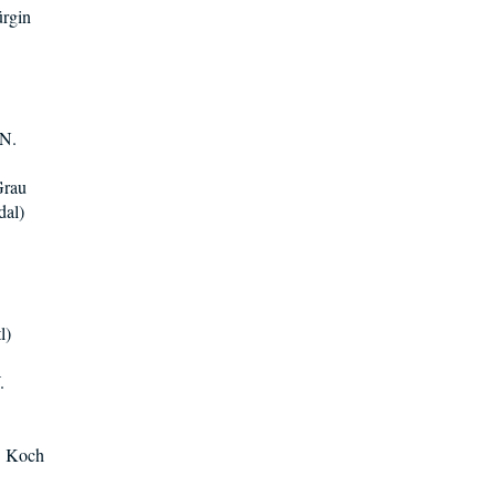
ürgin
 N.
Grau
dal)
l)
.
C. Koch