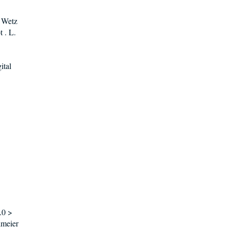
. Wetz
 . L.
ital
.0 >
lmeier