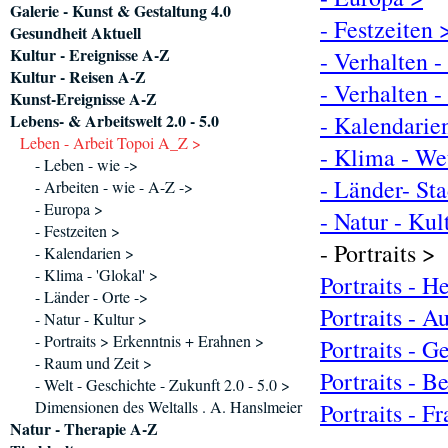
Galerie - Kunst & Gestaltung 4.0
- Festzeiten 
Gesundheit Aktuell
Kultur - Ereignisse A-Z
- Verhalten -
Kultur - Reisen A-Z
- Verhalten -
Kunst-Ereignisse A-Z
Lebens- & Arbeitswelt 2.0 - 5.0
- Kalendarie
Leben - Arbeit Topoi A_Z >
- Klima - We
- Leben - wie ->
- Länder- St
- Arbeiten - wie - A-Z ->
- Europa >
- Natur - Kul
- Festzeiten >
- Portraits >
- Kalendarien >
- Klima - 'Glokal' >
Portraits - H
- Länder - Orte ->
Portraits - A
- Natur - Kultur >
- Portraits > Erkenntnis + Erahnen >
Portraits - G
- Raum und Zeit >
Portraits - B
- Welt - Geschichte - Zukunft 2.0 - 5.0 >
Dimensionen des Weltalls . A. Hanslmeier
Portraits - F
Natur - Therapie A-Z