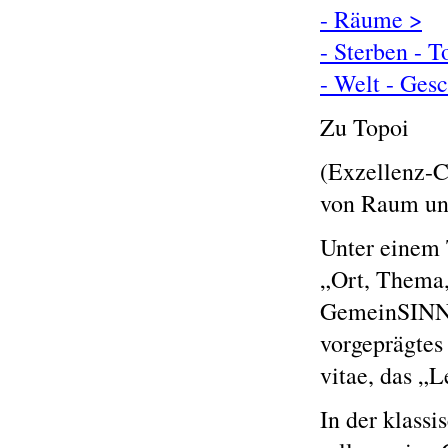
- Räume >
- Sterben - T
- Welt - Ges
Zu Topoi
(Exzellenz-C
von Raum und
Unter einem 
„Ort, Thema,
GemeinSINNpl
vorgeprägtes 
vitae, das „L
In der klassi