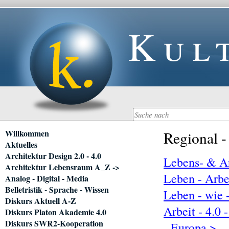
Kul
Navigation
Willkommen
Regional -
überspringen
Aktuelles
Architektur Design 2.0 - 4.0
Lebens- & Ar
Architektur Lebensraum A_Z ->
Leben - Arbe
Analog - Digital - Media
Belletristik - Sprache - Wissen
Leben - wie 
Diskurs Aktuell A-Z
Arbeit - 4.0 
Diskurs Platon Akademie 4.0
Diskurs SWR2-Kooperation
- Europa >