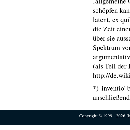
‚allgemeine 
schöpfen kan
latent, ex qu
die Zeit ein
über sie auss
Spektrum von
argumentativ
(als Teil der
http://de.wi
*) 'inventio'
anschließende
Copyright © 1999 - 2026 [ku