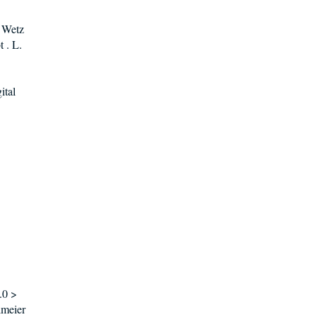
. Wetz
 . L.
ital
.0 >
lmeier