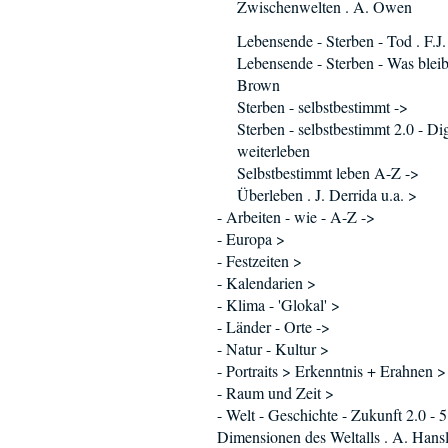
Zwischenwelten . A. Owen
Lebensende - Sterben - Tod . F.J
Lebensende - Sterben - Was bleibt
Brown
Sterben - selbstbestimmt ->
Sterben - selbstbestimmt 2.0 - Dig
weiterleben
Selbstbestimmt leben A-Z ->
Überleben . J. Derrida u.a. >
- Arbeiten - wie - A-Z ->
- Europa >
- Festzeiten >
- Kalendarien >
- Klima - 'Glokal' >
- Länder - Orte ->
- Natur - Kultur >
- Portraits > Erkenntnis + Erahnen >
- Raum und Zeit >
- Welt - Geschichte - Zukunft 2.0 - 5
Dimensionen des Weltalls . A. Hans