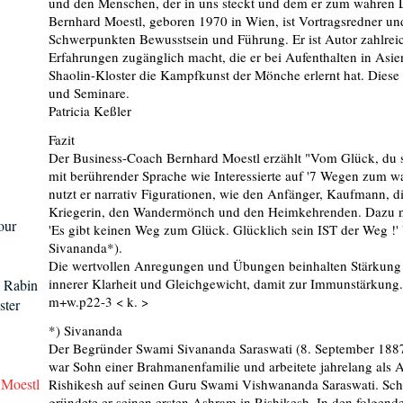
und den Menschen, der in uns steckt und dem er zum wahren L
Bernhard Moestl, geboren 1970 in Wien, ist Vortragsredner u
Schwerpunkten Bewusstsein und Führung. Er ist Autor zahlreich
Erfahrungen zugänglich macht, die er bei Aufenthalten in Asie
Shaolin-Kloster die Kampfkunst der Mönche erlernt hat. Diese 
und Seminare.
Patricia Keßler
Fazit
Der Business-Coach Bernhard Moestl erzählt "Vom Glück, du se
mit berührender Sprache wie Interessierte auf '7 Wegen zum 
nutzt er narrativ Figurationen, wie den Anfänger, Kaufmann, di
Kriegerin, den Wandermönch und den Heimkehrenden. Dazu nu
our
'Es gibt keinen Weg zum Glück. Glücklich sein IST der Weg !
Sivananda*).
Die wertvollen Anregungen und Übungen beinhalten Stärkung
innerer Klarheit und Gleichgewicht, damit zur Immunstärkung.
. Rabin
m+w.p22-3 < k. >
ster
*) Sivananda
Der Begründer Swami Sivananda Saraswati (8. September 1887 
war Sohn einer Brahmanenfamilie und arbeitete jahrelang als Arz
 Moestl
Rishikesh auf seinen Guru Swami Vishwananda Saraswati. Scho
gründete er seinen ersten Ashram in Rishikesh. In den folgende