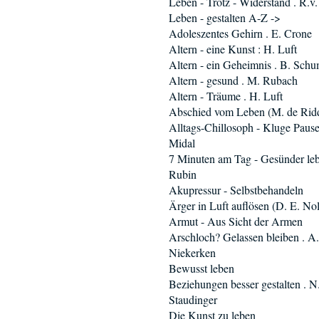
Leben - Trotz - Widerstand . R.v
Leben - gestalten A-Z ->
Adoleszentes Gehirn . E. Crone
Altern - eine Kunst : H. Luft
Altern - ein Geheimnis . B. Sch
Altern - gesund . M. Rubach
Altern - Träume . H. Luft
Abschied vom Leben (M. de Rid
Alltags-Chillosoph - Kluge Pause
Midal
7 Minuten am Tag - Gesünder leb
Rubin
Akupressur - Selbstbehandeln
Ärger in Luft auflösen (D. E. Nol
Armut - Aus Sicht der Armen
Arschloch? Gelassen bleiben . A.
Niekerken
Bewusst leben
Beziehungen besser gestalten . N.
Staudinger
Die Kunst zu leben