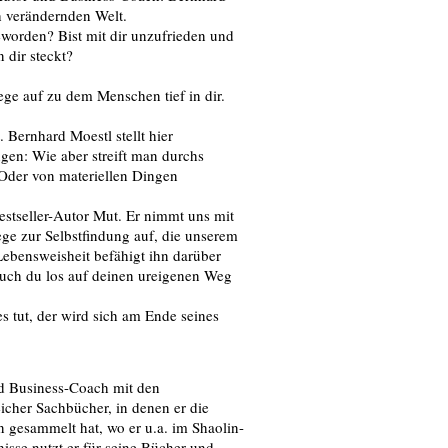
h verändernden Welt.
geworden? Bist mit dir unzufrieden und
 dir steckt?
ge auf zu dem Menschen tief in dir.
 Bernhard Moestl stellt hier
gen: Wie aber streift man durchs
 Oder von materiellen Dingen
estseller-Autor Mut. Er nimmt uns mit
Wege zur Selbstfindung auf, die unserem
Lebensweisheit befähigt ihn darüber
uch du los auf deinen ureigenen Weg
 tut, der wird sich am Ende seines
nd Business-Coach mit den
icher Sachbücher, in denen er die
n gesammelt hat, wo er u.a. im Shaolin-
isse nutzt er für seine Bücher und