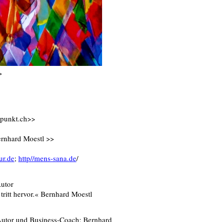
>
-punkt.ch>>
ernhard Moestl >>
ur.de
;
http//mens-sana.de
/
Autor
tritt hervor.« Bernhard Moestl
-Autor und Business-Coach: Bernhard