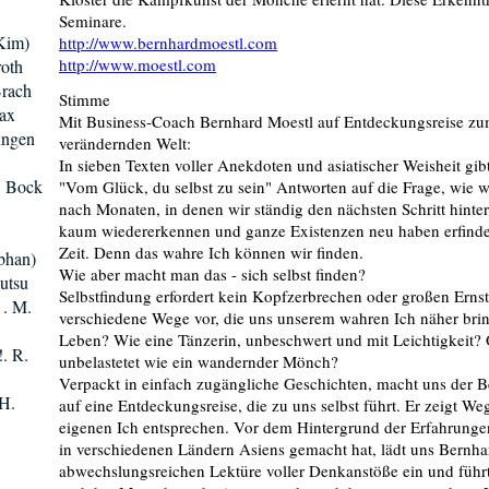
Seminare.
Kim)
http://www.bernhardmoestl.com
http://www.moestl.com
roth
Brach
Stimme
aax
Mit Business-Coach Bernhard Moestl auf Entdeckungsreise zum
ungen
verändernden Welt:
In sieben Texten voller Anekdoten und asiatischer Weisheit gi
P. Bock
"Vom Glück, du selbst zu sein" Antworten auf die Frage, wie 
nach Monaten, in denen wir ständig den nächsten Schritt hinte
kaum wiedererkennen und ganze Existenzen neu haben erfinden 
Zeit. Denn das wahre Ich können wir finden.
bhan)
Wie aber macht man das - sich selbst finden?
utsu
Selbstfindung erfordert kein Kopfzerbrechen oder großen Ernst.
 . M.
verschiedene Wege vor, die uns unserem wahren Ich näher brin
Leben? Wie eine Tänzerin, unbeschwert und mit Leichtigkeit?
!. R.
unbelastetet wie ein wandernder Mönch?
Verpackt in einfach zugängliche Geschichten, macht uns der B
.H.
auf eine Entdeckungsreise, die zu uns selbst führt. Er zeigt We
eigenen Ich entsprechen. Vor dem Hintergrund der Erfahrungen,
in verschiedenen Ländern Asiens gemacht hat, lädt uns Bernha
abwechslungsreichen Lektüre voller Denkanstöße ein und führt