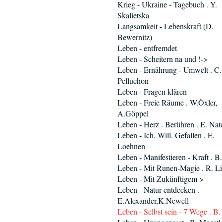
Krieg - Ukraine - Tagebuch . Y.
Skalietska
Langsamkeit - Lebenskraft (D.
Bewernitz)
Leben - entfremdet
Leben - Scheitern na und !->
Leben - Ernährung - Umwelt . C.
Pelluchon
Leben - Fragen klären
Leben - Freie Räume . W.Öxler,
A.Göppel
Leben - Herz . Berühren . E. Nat
Leben - Ich. Will. Gefallen , E.
Loehnen
Leben - Manifestieren - Kraft . B
Leben - Mit Runen-Magie . R. Li
Leben - Mit Zukünftigem >
Leben - Natur entdecken .
E.Alexander,K.Newell
Leben - Selbst sein - 7 Wege . B.