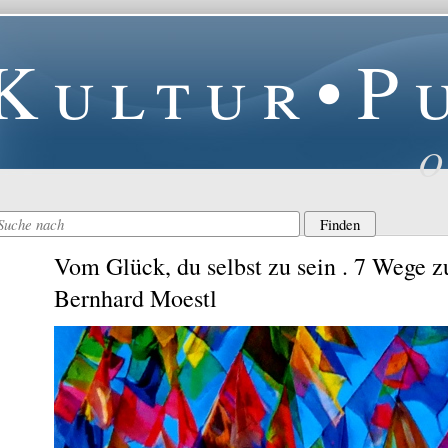
Kultur•P
O
Vom Glück, du selbst zu sein . 7 Wege z
Bernhard Moestl