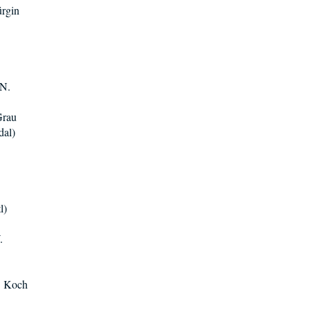
ürgin
 N.
Grau
dal)
l)
.
C. Koch