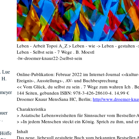
Leben - Arbeit Topoi A_Z > Leben - wie -> Leben - gestalten -
Leben - Selbst sein - 7 Wege . B. Moestl
-lw-droemer-knaur22-2selbst-sein
N. Lue
Online-Publikation: Februar 2022 im Internet-Journal <<kultur
 H.
Ereignis-, Ausstellungs-, AV- und Buchbesprechung
<< Vom Glück, du selbst zu sein . 7 Wege zum wahren Ich . B
emeyer
144 Seiten, gebunden ISBN: 978-3-426-28610-4. 14,99 €
Droemer Knaur MensSana HC, Berlin;
http//www.droemer-kna
Charakteristika
auer
> Asiatische Lebensweisheiten für Sinnsucher vom Bestseller-
 .
> »In jedem Menschen steckt ein König. Sprich zu ihm, und er 
Inhalt
 Höffe
Das neue, liebevoll gestaltete Buch vom bekannten Bestseller