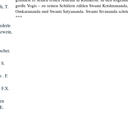
,
große Yogis – zu seinen Schülern zählen Swami Krishnanand
h, T.
Omkarananda und Swami Satyananda. Swami Sivananda schrie
***
ederle
sewein,
scher,
 S.
 . F.
. F.X.
sen
E.
d