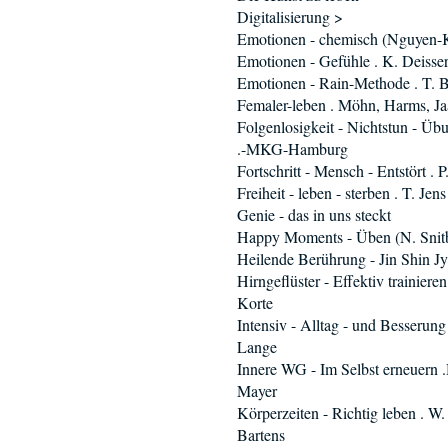
Digitalisierung >
Emotionen - chemisch (Nguyen-
Emotionen - Gefühle . K. Deisse
Emotionen - Rain-Methode . T. 
Femaler-leben . Möhn, Harms, J
Folgenlosigkeit - Nichtstun - Üb
.-MKG-Hamburg
Fortschritt - Mensch - Entstört . 
Freiheit - leben - sterben . T. Jens
Genie - das in uns steckt
Happy Moments - Üben (N. Snit
Heilende Berührung - Jin Shin Jy
Hirngeflüster - Effektiv trainieren
Korte
Intensiv - Alltag - und Besserung
Lange
Innere WG - Im Selbst erneuern 
Mayer
Körperzeiten - Richtig leben . W.
Bartens