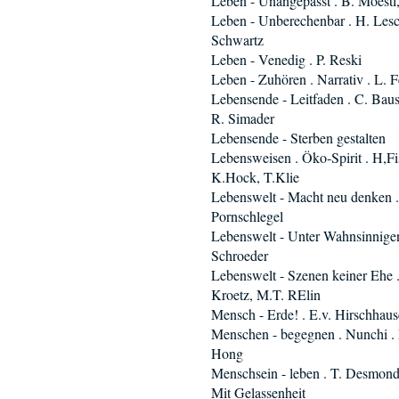
Leben - Unangepasst . B. Moestl
Leben - Unberechenbar . H. Lesc
Schwartz
Leben - Venedig . P. Reski
Leben - Zuhören . Narrativ . L. F
Lebensende - Leitfaden . C. Bau
R. Simader
Lebensende - Sterben gestalten
Lebensweisen . Öko-Spirit . H,Fi
K.Hock, T.Klie
Lebenswelt - Macht neu denken .
Pornschlegel
Lebenswelt - Unter Wahnsinnigen
Schroeder
Lebenswelt - Szenen keiner Ehe 
Kroetz, M.T. RElin
Mensch - Erde! . E.v. Hirschhau
Menschen - begegnen . Nunchi . 
Hong
Menschsein - leben . T. Desmon
Mit Gelassenheit