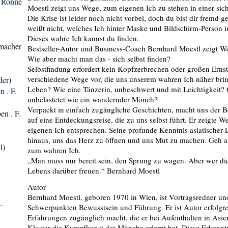
. Rönne
Moestl zeigt uns Wege, zum eigenen Ich zu stehen in einer sic
Die Krise ist leider noch nicht vorbei, doch du bist dir fremd 
weißt nicht, welches Ich hinter Maske und Bildschirm-Person in
Dieses wahre Ich kannst du finden.
umacher
Bestseller-Autor und Business-Coach Bernhard Moestl zeigt We
Wie aber macht man das - sich selbst finden?
Selbstfindung erfordert kein Kopfzerbrechen oder großen Ernst.
verschiedene Wege vor, die uns unserem wahren Ich näher brin
der)
Leben? Wie eine Tänzerin, unbeschwert und mit Leichtigkeit?
n . F.
unbelastetet wie ein wandernder Mönch?
Verpackt in einfach zugängliche Geschichten, macht uns der B
en . F.
auf eine Entdeckungsreise, die zu uns selbst führt. Er zeigte 
eigenen Ich entsprechen. Seine profunde Kenntnis asiatischer 
hinaus, uns das Herz zu öffnen und uns Mut zu machen. Geh a
l)
zum wahren Ich.
„Man muss nur bereit sein, den Sprung zu wagen. Aber wer dies
Lebens darüber freuen.“ Bernhard Moestl
Autor
Bernhard Moestl, geboren 1970 in Wien, ist Vortragsredner u
.
Schwerpunkten Bewusstsein und Führung. Er ist Autor erfolgre
Erfahrungen zugänglich macht, die er bei Aufenthalten in Asie
Kloster die Kampfkunst der Mönche erlernt hat. Diese Erkenntn