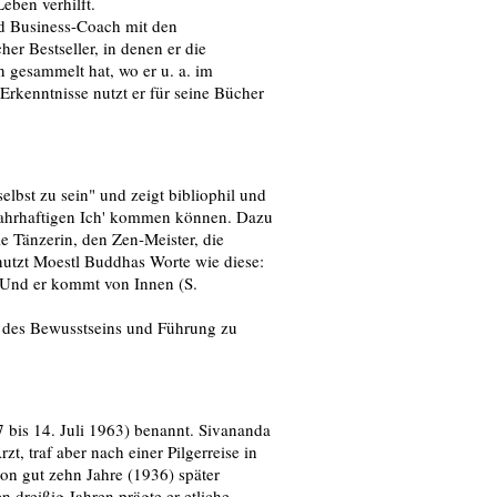
eben verhilft.
nd Business-Coach mit den
er Bestseller, in denen er die
n gesammelt hat, wo er u. a. im
Erkenntnisse nutzt er für seine Bücher
lbst zu sein" und zeigt bibliophil und
wahrhaftigen Ich' kommen können. Dazu
e Tänzerin, den Zen-Meister, die
tzt Moestl Buddhas Worte wie diese:
' Und er kommt von Innen (S.
 des Bewusstseins und Führung zu
bis 14. Juli 1963) benannt. Sivananda
t, traf aber nach einer Pilgerreise in
n gut zehn Jahre (1936) später
n dreißig Jahren prägte er etliche