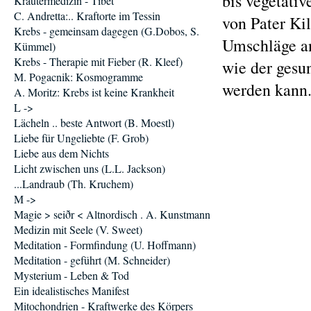
bis vegetati
Kräutermedizin - Tibet
C. Andretta:.. Kraftorte im Tessin
von Pater Ki
Krebs - gemeinsam dagegen (G.Dobos, S.
Umschläge an
Kümmel)
Krebs - Therapie mit Fieber (R. Kleef)
wie der gesu
M. Pogacnik: Kosmogramme
werden kann
A. Moritz: Krebs ist keine Krankheit
L ->
Lächeln .. beste Antwort (B. Moestl)
Liebe für Ungeliebte (F. Grob)
Liebe aus dem Nichts
Licht zwischen uns (L.L. Jackson)
...Landraub (Th. Kruchem)
M ->
Magie > seiðr < Altnordisch . A. Kunstmann
Medizin mit Seele (V. Sweet)
Meditation - Formfindung (U. Hoffmann)
Meditation - geführt (M. Schneider)
Mysterium - Leben & Tod
Ein idealistisches Manifest
Mitochondrien - Kraftwerke des Körpers