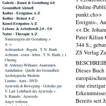
Galerie - Kunst & Gestaltung 4.0
Online-Publi
Gesundheit Aktuell
Kultur - Ereignisse A-Z
punkt.ch>>
Kultur - Reisen A-Z
Ereignis-, A
Kunst-Ereignisse A-Z
Lebens- & Arbeitswelt 2.0 - 5.0
<< Dr. Johan
Natur - Therapie A-Z
Pater Kilian
Naturzeug/en der Gestaltung >
344 S.; gebu
A ->
Achtsamkeit - Regeln . T. N. Hanh
ZS Verlag Z
Achtsam - essen - leben . T. N. Hanh, r. l.
Cheung
BESCHREI
H. Aldersey-Williams: Anatomien
Dieses Buch 
Andullation . Quelle der Gesundheit
Archetypische Medizin
europäischen 
Lumira - Aura - DVD
eine einziga
Ayurveda & Bewegung - Gelenke gut
V. Lad: Lehrbuch des Ayurveda >
Erkenntnisse
S. Ranado : Ayurveda
Bereits seit
Angst verlieren