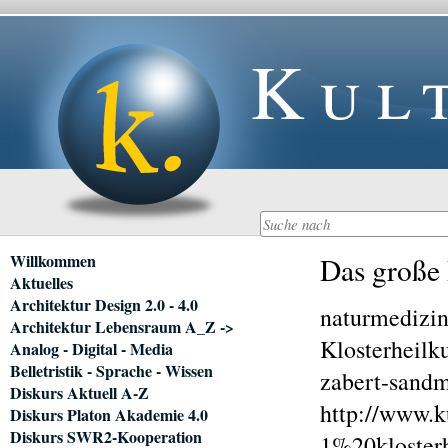
Kul
Navigation
Willkommen
Das große 
überspringen
Aktuelles
Architektur Design 2.0 - 4.0
naturmedizi
Architektur Lebensraum A_Z ->
Klosterheilk
Analog - Digital - Media
Belletristik - Sprache - Wissen
zabert-sandm
Diskurs Aktuell A-Z
http://www.k
Diskurs Platon Akademie 4.0
Diskurs SWR2-Kooperation
1%20kloster