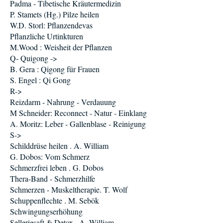
Padma - Tibetische Kräutermedizin
P. Stamets (Hg.) Pilze heilen
W.D. Storl: Pflanzendevas
Pflanzliche Urtinkturen
M.Wood : Weisheit der Pflanzen
Q- Quigong ->
B. Gera : Qigong für Frauen
S. Engel : Qi Gong
R->
Reizdarm - Nahrung - Verdauung
M Schneider: Reconnect - Natur - Einklang
A. Moritz: Leber - Gallenblase - Reinigung
S->
Schilddrüse heilen . A. William
G. Dobos: Vom Schmerz
Schmerzfrei leben . G. Dobos
Thera-Band - Schmerzhilfe
Schmerzen - Muskeltherapie. T. Wolf
Schuppenflechte . M. Sebök
Schwingungserhöhung
Selleriesaft & Detox . A. William