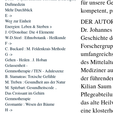
für unsere G
Duftmedizin
kompetent, p
Mehr Durchblick
E ->
DER AUTO
Weg zur Einheit
Energien: Leben & Sterben >
Dr. Johannes
J. O'Donohue: Die 4 Elemente
Geschichte d
W-D.Storl : Ethnobotanik - Heilkunde
F ->
Forschergrup
C. Buckard : M. Feldenkrais Methode
umfangreichs
G ->
Gehen - Heilen . J. Hoban
des Mittelalt
Gelassenheit -
Mediziner auf
Gemmotherapie / TEN - Aduleszenz
B. Stamateas: Toxische Gefühle
der führende
M. Treben : Gesundheit aus der Natur
Kilian Saum 
M. Spitzbart: Gesundheitscode ..
Pflegeabteilu
Das Croissant im Gehirn
Gemmotherapie
das alte Hei
Geomantie : Wesen der Bäume
eine kloster
H ->