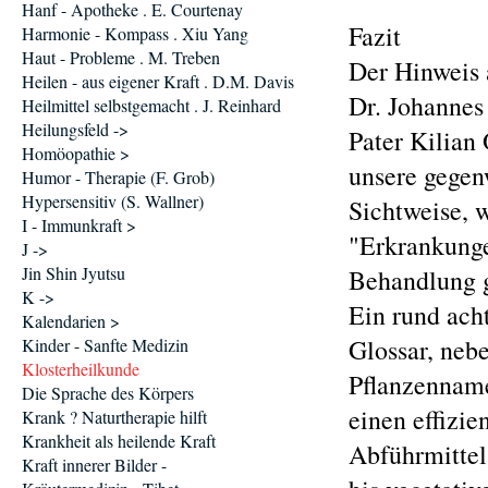
Hanf - Apotheke . E. Courtenay
Fazit
Harmonie - Kompass . Xiu Yang
Haut - Probleme . M. Treben
Der Hinweis 
Heilen - aus eigener Kraft . D.M. Davis
Dr. Johannes
Heilmittel selbstgemacht . J. Reinhard
Heilungsfeld ->
Pater Kilian
Homöopathie >
unsere gegen
Humor - Therapie (F. Grob)
Hypersensitiv (S. Wallner)
Sichtweise, 
I - Immunkraft >
"Erkrankunge
J ->
Jin Shin Jyutsu
Behandlung 
K ->
Ein rund ach
Kalendarien >
Glossar, neb
Kinder - Sanfte Medizin
Klosterheilkunde
Pflanzennamen
Die Sprache des Körpers
einen effizie
Krank ? Naturtherapie hilft
Krankheit als heilende Kraft
Abführmittel 
Kraft innerer Bilder -