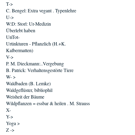
T->
C. Bengel: Extra vegant . Typenlehre
U->
W:D: Storl: Ur-Medizin
Überlebt haben
UnTot-
Urtinkturen - Pflanzlich (H.+K.
Kalbermatten)
V->
P. M. Dieckmann:..Vergebung
B. Patrick: Verhaltensgestörte Tiere
W- >
Waldbaden (B. Lemke)
Waldgeflüster, bibliophil
Weisheit der Bäume
Wildpflanzen = essbar & heilen . M. Strauss
X-
Y->
Yoga >
Z ->