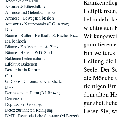
Apotheke der Natur
Krankenpfleg
Aromen & Bitterstoffe >
Heilpflanzen
Arthrose und Gelenkschmerzen
behandeln las
Arthrose - Beweglich bleiben
Autismus - Naturkontakt (C.G. Arvay)
wichtigsten H
B ->
Wirkungsweis
Bäume - Blätter - Heilkraft . S. Fischer-Rizzi,
P. Ebenhoch
garantieren 
Bäume - Kraftspender . A. Zenz
Ein weiteres
Bäume - Heilen . W.D. Storl
Bakterien heilen natürlich
Heilung die 
Effektive Bakterien
Seele. Der Sc
Borderline in Reimen
C ->
die Mönche u
G.Dobos : Chronische Krankheiten
richtigen Er
D ->
Der reizenden Darm (B.I.Brown)
dem alten He
Demenz >
ganzheitliche
Depression - Goodbye
Lesen Sie, 
Detox zur inneren Reinigung
DMT - Psychodelische Substanz (M.Berger)