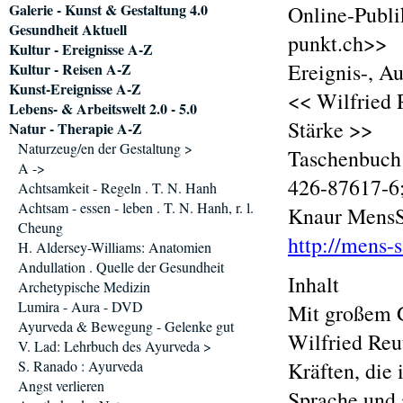
Galerie - Kunst & Gestaltung 4.0
Online-Publi
Gesundheit Aktuell
punkt.ch>>
Kultur - Ereignisse A-Z
Ereignis-, A
Kultur - Reisen A-Z
Kunst-Ereignisse A-Z
<< Wilfried 
Lebens- & Arbeitswelt 2.0 - 5.0
Stärke >>
Natur - Therapie A-Z
Naturzeug/en der Gestaltung >
Taschenbuch
A ->
426-87617-6
Achtsamkeit - Regeln . T. N. Hanh
Achtsam - essen - leben . T. N. Hanh, r. l.
Knaur Mens
Cheung
http://mens-
H. Aldersey-Williams: Anatomien
Andullation . Quelle der Gesundheit
Inhalt
Archetypische Medizin
Lumira - Aura - DVD
Mit großem G
Ayurveda & Bewegung - Gelenke gut
Wilfried Reu
V. Lad: Lehrbuch des Ayurveda >
S. Ranado : Ayurveda
Kräften, die
Angst verlieren
Sprache und 