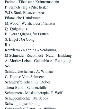
Padma - Tibetische Kräutermedizin
P. Stamets (Hg.) Pilze heilen
W.D. Storl: Pflanzendevas
Pflanzliche Urtinkturen
M.Wood : Weisheit der Pflanzen
Q- Quigong ->
B. Gera : Qigong für Frauen
S. Engel : Qi Gong
R->
Reizdarm - Nahrung - Verdauung
M Schneider: Reconnect - Natur - Einklang
A. Moritz: Leber - Gallenblase - Reinigung
S->
Schilddrüse heilen . A. William
G. Dobos: Vom Schmerz
Schmerzfrei leben . G. Dobos
Thera-Band - Schmerzhilfe
Schmerzen - Muskeltherapie. T. Wolf
Schuppenflechte . M. Sebök
Schwingungserhöhung
Selleriesaft & Detox . A. William