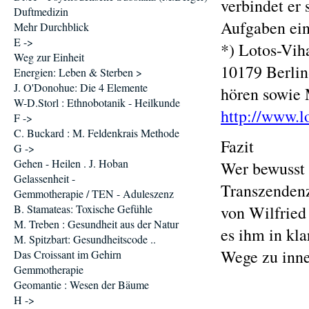
verbindet er 
Duftmedizin
Aufgaben ein
Mehr Durchblick
E ->
*) Lotos-Vih
Weg zur Einheit
10179 Berlin
Energien: Leben & Sterben >
J. O'Donohue: Die 4 Elemente
hören sowie 
W-D.Storl : Ethnobotanik - Heilkunde
http://www.l
F ->
C. Buckard : M. Feldenkrais Methode
Fazit
G ->
Gehen - Heilen . J. Hoban
Wer bewusst l
Gelassenheit -
Transzendenz
Gemmotherapie / TEN - Aduleszenz
B. Stamateas: Toxische Gefühle
von Wilfried
M. Treben : Gesundheit aus der Natur
es ihm in kl
M. Spitzbart: Gesundheitscode ..
Wege zu inne
Das Croissant im Gehirn
Gemmotherapie
Geomantie : Wesen der Bäume
H ->