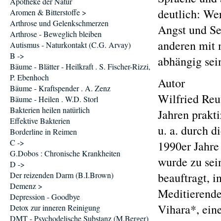
Apotheke der Natur
deutlich: We
Aromen & Bitterstoffe >
Arthrose und Gelenkschmerzen
Angst und Sel
Arthrose - Beweglich bleiben
anderen mit 
Autismus - Naturkontakt (C.G. Arvay)
B ->
abhängig sei
Bäume - Blätter - Heilkraft . S. Fischer-Rizzi,
P. Ebenhoch
Autor
Bäume - Kraftspender . A. Zenz
Wilfried Reu
Bäume - Heilen . W.D. Storl
Bakterien heilen natürlich
Jahren prakti
Effektive Bakterien
u. a. durch 
Borderline in Reimen
C ->
1990er Jahre
G.Dobos : Chronische Krankheiten
wurde zu sei
D ->
Der reizenden Darm (B.I.Brown)
beauftragt, 
Demenz >
Meditierende 
Depression - Goodbye
Vihara*, ein
Detox zur inneren Reinigung
DMT - Psychodelische Substanz (M.Berger)