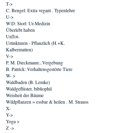
T->
C. Bengel: Extra vegant . Typenlehre
U->
W:D: Storl: Ur-Medizin
Überlebt haben
UnTot-
Urtinkturen - Pflanzlich (H.+K.
Kalbermatten)
V->
P. M. Dieckmann:..Vergebung
B. Patrick: Verhaltensgestörte Tiere
W- >
Waldbaden (B. Lemke)
Waldgeflüster, bibliophil
Weisheit der Bäume
Wildpflanzen = essbar & heilen . M. Strauss
X-
Y->
Yoga >
Z ->