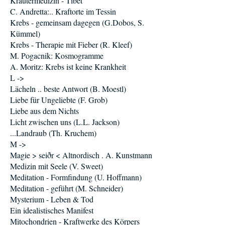
Kräutermedizin - Tibet
C. Andretta:.. Kraftorte im Tessin
Krebs - gemeinsam dagegen (G.Dobos, S.
Kümmel)
Krebs - Therapie mit Fieber (R. Kleef)
M. Pogacnik: Kosmogramme
A. Moritz: Krebs ist keine Krankheit
L ->
Lächeln .. beste Antwort (B. Moestl)
Liebe für Ungeliebte (F. Grob)
Liebe aus dem Nichts
Licht zwischen uns (L.L. Jackson)
...Landraub (Th. Kruchem)
M ->
Magie > seiðr < Altnordisch . A. Kunstmann
Medizin mit Seele (V. Sweet)
Meditation - Formfindung (U. Hoffmann)
Meditation - geführt (M. Schneider)
Mysterium - Leben & Tod
Ein idealistisches Manifest
Mitochondrien - Kraftwerke des Körpers