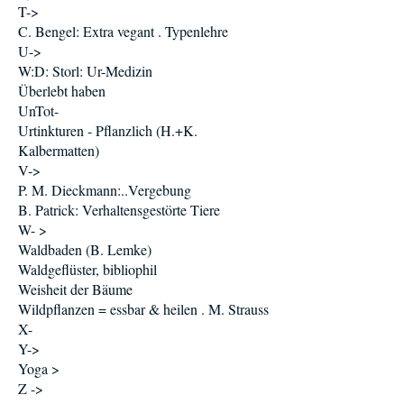
T->
C. Bengel: Extra vegant . Typenlehre
U->
W:D: Storl: Ur-Medizin
Überlebt haben
UnTot-
Urtinkturen - Pflanzlich (H.+K.
Kalbermatten)
V->
P. M. Dieckmann:..Vergebung
B. Patrick: Verhaltensgestörte Tiere
W- >
Waldbaden (B. Lemke)
Waldgeflüster, bibliophil
Weisheit der Bäume
Wildpflanzen = essbar & heilen . M. Strauss
X-
Y->
Yoga >
Z ->