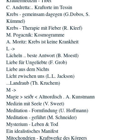
Kräutermedizin - Tibet
C. Andretta:.. Kraftorte im Tessin
Krebs - gemeinsam dagegen (G.Dobos, S.
Kümmel)
Krebs - Therapie mit Fieber (R. Kleef)
M. Pogacnik: Kosmogramme
A. Moritz: Krebs ist keine Krankheit
L ->
Lächeln .. beste Antwort (B. Moestl)
Liebe für Ungeliebte (F. Grob)
Liebe aus dem Nichts
Licht zwischen uns (L.L. Jackson)
...Landraub (Th. Kruchem)
M ->
Magie > seiðr < Altnordisch . A. Kunstmann
Medizin mit Seele (V. Sweet)
Meditation - Formfindung (U. Hoffmann)
Meditation - geführt (M. Schneider)
Mysterium - Leben & Tod
Ein idealistisches Manifest
Mitochondrien - Kraftwerke des Körpers