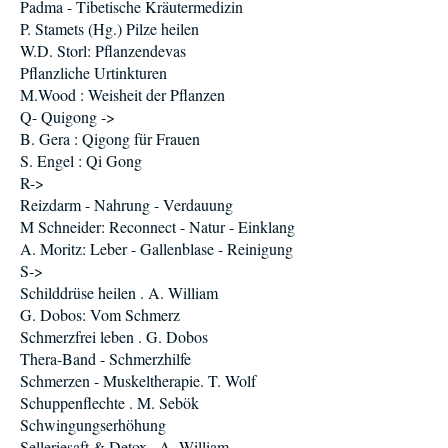
Padma - Tibetische Kräutermedizin
P. Stamets (Hg.) Pilze heilen
W.D. Storl: Pflanzendevas
Pflanzliche Urtinkturen
M.Wood : Weisheit der Pflanzen
Q- Quigong ->
B. Gera : Qigong für Frauen
S. Engel : Qi Gong
R->
Reizdarm - Nahrung - Verdauung
M Schneider: Reconnect - Natur - Einklang
A. Moritz: Leber - Gallenblase - Reinigung
S->
Schilddrüse heilen . A. William
G. Dobos: Vom Schmerz
Schmerzfrei leben . G. Dobos
Thera-Band - Schmerzhilfe
Schmerzen - Muskeltherapie. T. Wolf
Schuppenflechte . M. Sebök
Schwingungserhöhung
Selleriesaft & Detox . A. William