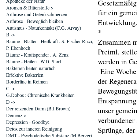
Apotheke der Natur
Gesetzmäßigk
Aromen & Bitterstoffe >
für ein geme
Arthrose und Gelenkschmerzen
Entwicklung
Arthrose - Beweglich bleiben
Autismus - Naturkontakt (C.G. Arvay)
*
B ->
Zusammen mi
Bäume - Blätter - Heilkraft . S. Fischer-Rizzi,
P. Ebenhoch
Preiml, stell
Bäume - Kraftspender . A. Zenz
werden in Ge
Bäume - Heilen . W.D. Storl
Bakterien heilen natürlich
Eine Woche s
Effektive Bakterien
der Regenera
Borderline in Reimen
C ->
Bewegungsübu
G.Dobos : Chronische Krankheiten
Entspannung 
D ->
Der reizenden Darm (B.I.Brown)
unser gemein
Demenz >
verbundener 
Depression - Goodbye
Sprünge, der
Detox zur inneren Reinigung
DMT - Psychodelische Substanz (M.Berger)