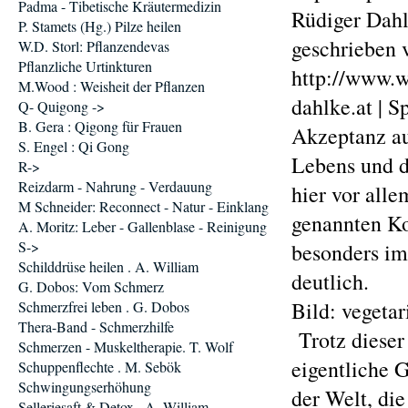
Padma - Tibetische Kräutermedizin
Rüdiger Dahl
P. Stamets (Hg.) Pilze heilen
geschrieben
W.D. Storl: Pflanzendevas
Pflanzliche Urtinkturen
http://www.w
M.Wood : Weisheit der Pflanzen
dahlke.at | 
Q- Quigong ->
B. Gera : Qigong für Frauen
Akzeptanz au
S. Engel : Qi Gong
Lebens und d
R->
Reizdarm - Nahrung - Verdauung
hier vor all
M Schneider: Reconnect - Natur - Einklang
genannten Ko
A. Moritz: Leber - Gallenblase - Reinigung
S->
besonders im
Schilddrüse heilen . A. William
deutlich.
G. Dobos: Vom Schmerz
Bild: vegeta
Schmerzfrei leben . G. Dobos
Thera-Band - Schmerzhilfe
Trotz dieser 
Schmerzen - Muskeltherapie. T. Wolf
eigentliche 
Schuppenflechte . M. Sebök
Schwingungserhöhung
der Welt, die
Selleriesaft & Detox . A. William