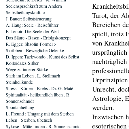
Krankheitsbi
Seelensprachkraft zum Andern
Selbstheilungskraft ->
Tarot, der A
J. Bauer: Selbststeuerung
Bereichen de
A. Haug: Seele - Reiseführer
F. Lenoir: Die Seele der Welt
spielt, trot
Das Säure - Basen - Erfolgskonzept
von Krankhei
R. Egger: Shaolin-Formel >
Skribben - Bewegliche Gelenke
ursprünglich 
D. Ippen: Taekwondo . Kunst des Selbst
nachträglich
Kolloidales-Silber
professionel
Wege zu innerer Stärke
Stark im Leben . L. Stellmach
Urprinzipien
Steinheilkunde
Unrecht, doc
Stress - Körper - Krebs . Dr. G. Maté
Spiritualität - heilkundlich üben . R.
Astrologie, E
Sonnenschmidt
werden.
Spontanheilung
L. Freund : Umgang mit dem Sterben
Inzwischen h
Leben - Sterben, tibetisch
esoterischen
Sykose - Mitte finden . R. Sonnenschmid