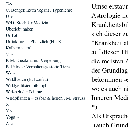
T->
Umso erstaunl
C. Bengel: Extra vegant . Typenlehre
Astrologie n
U->
W:D: Storl: Ur-Medizin
Krankheitsbi
Überlebt haben
sich dieser 
UnTot-
"Krankheit a
Urtinkturen - Pflanzlich (H.+K.
Kalbermatten)
auf diesen Hi
V->
die meisten 
P. M. Dieckmann:..Vergebung
B. Patrick: Verhaltensgestörte Tiere
der Grundlage
W- >
bekommen -ei
Waldbaden (B. Lemke)
Waldgeflüster, bibliophil
wo es auch ni
Weisheit der Bäume
Inneren Medi
Wildpflanzen = essbar & heilen . M. Strauss
X-
*)
Y->
Als Ursprach
Yoga >
Z ->
(auch Grunds