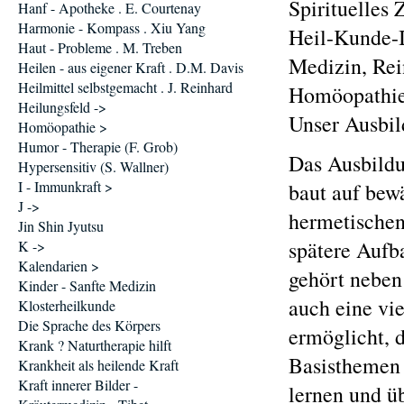
Spirituelles
Hanf - Apotheke . E. Courtenay
Harmonie - Kompass . Xiu Yang
Heil-Kunde-I
Haut - Probleme . M. Treben
Medizin, Rei
Heilen - aus eigener Kraft . D.M. Davis
Heilmittel selbstgemacht . J. Reinhard
Homöopathie,
Heilungsfeld ->
Unser Ausbi
Homöopathie >
Humor - Therapie (F. Grob)
Das Ausbild
Hypersensitiv (S. Wallner)
I - Immunkraft >
baut auf bew
J ->
hermetischen
Jin Shin Jyutsu
spätere Aufb
K ->
Kalendarien >
gehört neben
Kinder - Sanfte Medizin
auch eine vi
Klosterheilkunde
Die Sprache des Körpers
ermöglicht, 
Krank ? Naturtherapie hilft
Basisthemen 
Krankheit als heilende Kraft
Kraft innerer Bilder -
lernen und ü