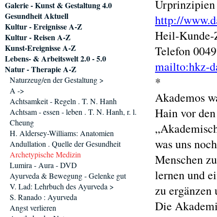
Urprinzipien
Galerie - Kunst & Gestaltung 4.0
Gesundheit Aktuell
http://www.d
Kultur - Ereignisse A-Z
Heil-Kunde-Z
Kultur - Reisen A-Z
Kunst-Ereignisse A-Z
Telefon 0049
Lebens- & Arbeitswelt 2.0 - 5.0
mailto:hkz-d
Natur - Therapie A-Z
*
Naturzeug/en der Gestaltung >
A ->
Akademos war
Achtsamkeit - Regeln . T. N. Hanh
Hain vor den
Achtsam - essen - leben . T. N. Hanh, r. l.
Cheung
„Akademische
H. Aldersey-Williams: Anatomien
was uns noch
Andullation . Quelle der Gesundheit
Archetypische Medizin
Menschen zu
Lumira - Aura - DVD
lernen und e
Ayurveda & Bewegung - Gelenke gut
V. Lad: Lehrbuch des Ayurveda >
zu ergänzen 
S. Ranado : Ayurveda
Die Akademie
Angst verlieren