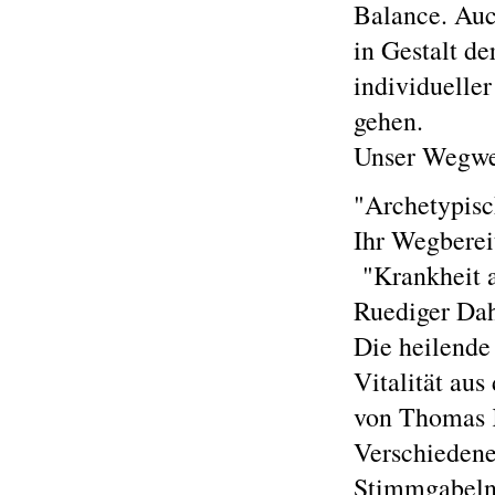
Balance. Auc
in Gestalt de
individuelle
gehen.
Unser Wegwei
"Archetypis
Ihr Wegberei
"Krankheit 
Ruediger Dah
Die heilende
Vitalität au
von Thomas 
Verschiedene
Stimmgabeln 