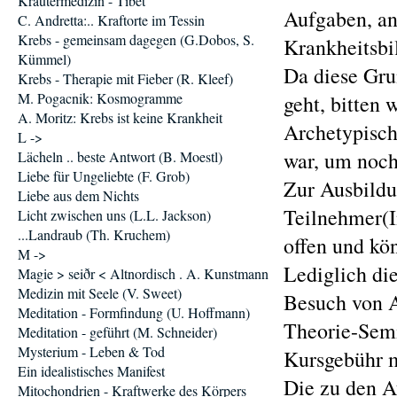
Kräutermedizin - Tibet
Aufgaben, a
C. Andretta:.. Kraftorte im Tessin
Krebs - gemeinsam dagegen (G.Dobos, S.
Krankheitsbi
Kümmel)
Da diese Gru
Krebs - Therapie mit Fieber (R. Kleef)
M. Pogacnik: Kosmogramme
geht, bitten 
A. Moritz: Krebs ist keine Krankheit
Archetypisch
L ->
war, um noch
Lächeln .. beste Antwort (B. Moestl)
Liebe für Ungeliebte (F. Grob)
Zur Ausbildu
Liebe aus dem Nichts
Teilnehmer(I
Licht zwischen uns (L.L. Jackson)
...Landraub (Th. Kruchem)
offen und kö
M ->
Lediglich di
Magie > seiðr < Altnordisch . A. Kunstmann
Medizin mit Seele (V. Sweet)
Besuch von 
Meditation - Formfindung (U. Hoffmann)
Theorie-Semi
Meditation - geführt (M. Schneider)
Mysterium - Leben & Tod
Kursgebühr 
Ein idealistisches Manifest
Die zu den A
Mitochondrien - Kraftwerke des Körpers