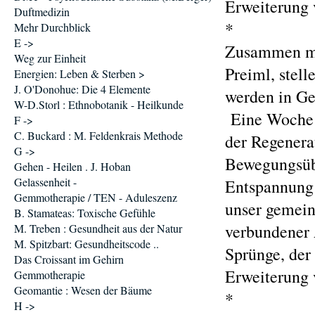
Erweiterung 
Duftmedizin
*
Mehr Durchblick
E ->
Zusammen mi
Weg zur Einheit
Preiml, stell
Energien: Leben & Sterben >
J. O'Donohue: Die 4 Elemente
werden in Ge
W-D.Storl : Ethnobotanik - Heilkunde
Eine Woche s
F ->
C. Buckard : M. Feldenkrais Methode
der Regenera
G ->
Bewegungsübu
Gehen - Heilen . J. Hoban
Gelassenheit -
Entspannung 
Gemmotherapie / TEN - Aduleszenz
unser gemein
B. Stamateas: Toxische Gefühle
verbundener 
M. Treben : Gesundheit aus der Natur
M. Spitzbart: Gesundheitscode ..
Sprünge, der
Das Croissant im Gehirn
Erweiterung 
Gemmotherapie
Geomantie : Wesen der Bäume
*
H ->