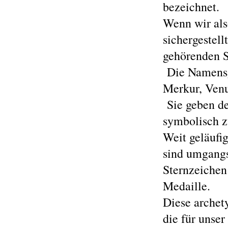
bezeichnet.
Wenn wir also
sichergestell
gehörenden S
Die Namensge
Merkur, Venu
Sie geben de
symbolisch zu
Weit geläufi
sind umgangs
Sternzeichen
Medaille.
Diese archet
die für unse