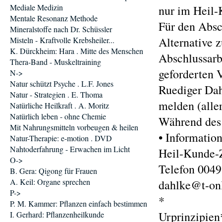
Mediale Medizin
nur im Heil-
Mentale Resonanz Methode
Für den Absc
Mineralstoffe nach Dr. Schüssler
Alternative 
Misteln - Kraftvolle Krebsheiler...
K. Dürckheim: Hara . Mitte des Menschen
Abschlussarb
Thera-Band - Muskeltraining
geforderten 
N->
Natur schützt Psyche . L.F. Jones
Ruediger Da
Natur - Strategien . E. Thoma
melden (alle
Natürliche Heilkraft . A. Moritz
Natürlich leben - ohne Chemie
Während des 
Mit Nahrungsmitteln vorbeugen & heilen
• Informatio
Natur-Therapie: e-motion . DVD
Nahtoderfahrung - Erwachen im Licht
Heil-Kunde-Z
O->
Telefon 0049
B. Gera: Qigong für Frauen
A. Keil: Organe sprechen
dahlke@t-onl
P->
*
P. M. Kammer: Pflanzen einfach bestimmen
Urprinzipien
I. Gerhard: Pflanzenheilkunde