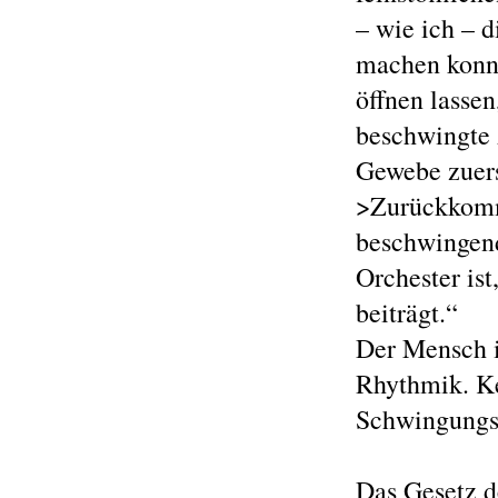
– wie ich – 
machen konnt
öffnen lassen
beschwingte 
Gewebe zuerst
>Zurückkomme
beschwingend
Orchester is
beiträgt.“
Der Mensch is
Rhythmik. Ke
Schwingungs
Das Gesetz de