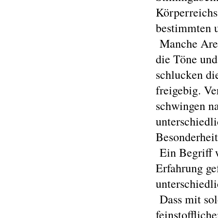
Körperreichs
bestimmten u
Manche Areal
die Töne und 
schlucken di
freigebig. V
schwingen na
unterschiedl
Besonderheit
Ein Begriff 
Erfahrung ge
unterschiedl
Dass mit sol
feinstofflich