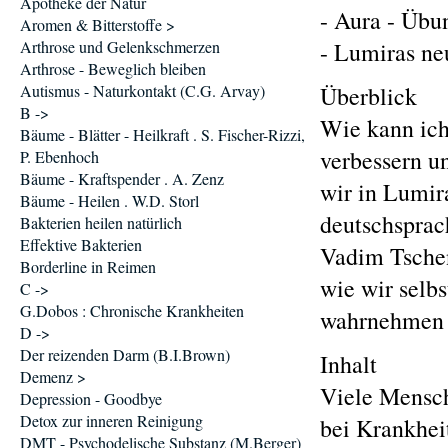
Apotheke der Natur
- Aura - Übu
Aromen & Bitterstoffe >
Arthrose und Gelenkschmerzen
- Lumiras ne
Arthrose - Beweglich bleiben
Autismus - Naturkontakt (C.G. Arvay)
Überblick
B ->
Wie kann ich
Bäume - Blätter - Heilkraft . S. Fischer-Rizzi,
verbessern u
P. Ebenhoch
Bäume - Kraftspender . A. Zenz
wir in Lumir
Bäume - Heilen . W.D. Storl
deutschsprac
Bakterien heilen natürlich
Effektive Bakterien
Vadim Tschen
Borderline in Reimen
wie wir selb
C ->
G.Dobos : Chronische Krankheiten
wahrnehmen 
D ->
Der reizenden Darm (B.I.Brown)
Inhalt
Demenz >
Viele Mensch
Depression - Goodbye
Detox zur inneren Reinigung
bei Krankheit
DMT - Psychodelische Substanz (M.Berger)