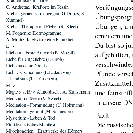
Kräutermedizin - Tibet
Verjüngungse
C. Andretta:.. Kraftorte im Tessin
Krebs - gemeinsam dagegen (G.Dobos, S.
Übungsprogra
Kümmel)
Übungen, um 
Krebs - Therapie mit Fieber (R. Kleef)
M. Pogacnik: Kosmogramme
erneuern und
A. Moritz: Krebs ist keine Krankheit
Du bist so ju
L ->
Lächeln .. beste Antwort (B. Moestl)
aufgehalten,
Liebe für Ungeliebte (F. Grob)
verschwinden
Liebe aus dem Nichts
Licht zwischen uns (L.L. Jackson)
Pfunde versc
...Landraub (Th. Kruchem)
Zusatzmittel
M ->
und feinstof
Magie > seiðr < Altnordisch . A. Kunstmann
Medizin mit Seele (V. Sweet)
in unsere DN
Meditation - Formfindung (U. Hoffmann)
Meditation - geführt (M. Schneider)
Fazit
Mysterium - Leben & Tod
Die russisch
Ein idealistisches Manifest
Mitochondrien - Kraftwerke des Körpers