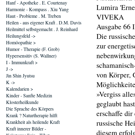
Hanf - Apotheke . E. Courtenay
Lumira 'Ern
Harmonie - Kompass . Xiu Yang
VIVEKA
Haut - Probleme . M. Treben
Heilen - aus eigener Kraft . D.M. Davis
Ausgabe 66 I
Heilmittel selbstgemacht . J. Reinhard
Die russisch
Heilungsfeld ->
Homöopathie >
zur energeti
Humor - Therapie (F. Grob)
nebenwirkung
Hypersensitiv (S. Wallner)
I - Immunkraft >
schamanisch-
J ->
von Körper, 
Jin Shin Jyutsu
K ->
Möglichkeite
Kalendarien >
»Vergiss alle
Kinder - Sanfte Medizin
Klosterheilkunde
geglaubt has
Die Sprache des Körpers
erschaffe di
Krank ? Naturtherapie hilft
russische He
Krankheit als heilende Kraft
Kraft innerer Bilder -
diesem erfolg