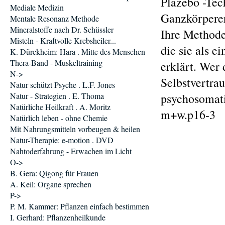
Plazebo -Tec
Mediale Medizin
Ganzkörperern
Mentale Resonanz Methode
Mineralstoffe nach Dr. Schüssler
Ihre Methode
Misteln - Kraftvolle Krebsheiler...
die sie als 
K. Dürckheim: Hara . Mitte des Menschen
Thera-Band - Muskeltraining
erklärt. Wer
N->
Selbstvertr
Natur schützt Psyche . L.F. Jones
Natur - Strategien . E. Thoma
psychosomat
Natürliche Heilkraft . A. Moritz
m+w.p16-3
Natürlich leben - ohne Chemie
Mit Nahrungsmitteln vorbeugen & heilen
Natur-Therapie: e-motion . DVD
Nahtoderfahrung - Erwachen im Licht
O->
B. Gera: Qigong für Frauen
A. Keil: Organe sprechen
P->
P. M. Kammer: Pflanzen einfach bestimmen
I. Gerhard: Pflanzenheilkunde