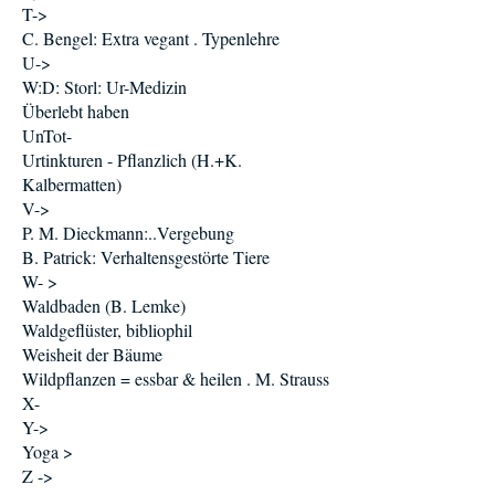
T->
C. Bengel: Extra vegant . Typenlehre
U->
W:D: Storl: Ur-Medizin
Überlebt haben
UnTot-
Urtinkturen - Pflanzlich (H.+K.
Kalbermatten)
V->
P. M. Dieckmann:..Vergebung
B. Patrick: Verhaltensgestörte Tiere
W- >
Waldbaden (B. Lemke)
Waldgeflüster, bibliophil
Weisheit der Bäume
Wildpflanzen = essbar & heilen . M. Strauss
X-
Y->
Yoga >
Z ->