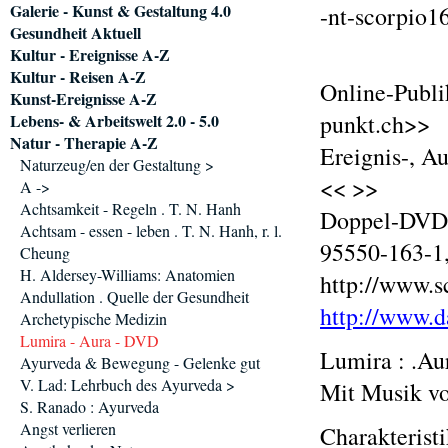
Galerie - Kunst & Gestaltung 4.0
-nt-scorpio1
Gesundheit Aktuell
Kultur - Ereignisse A-Z
Kultur - Reisen A-Z
Online-Publi
Kunst-Ereignisse A-Z
punkt.ch>>
Lebens- & Arbeitswelt 2.0 - 5.0
Natur - Therapie A-Z
Ereignis-, A
Naturzeug/en der Gestaltung >
<< >>
A ->
Achtsamkeit - Regeln . T. N. Hanh
Doppel-DVD, 
Achtsam - essen - leben . T. N. Hanh, r. l.
95550-163-1
Cheung
H. Aldersey-Williams: Anatomien
http://www.s
Andullation . Quelle der Gesundheit
http://www.d
Archetypische Medizin
Lumira - Aura - DVD
Lumira : .Au
Ayurveda & Bewegung - Gelenke gut
V. Lad: Lehrbuch des Ayurveda >
Mit Musik v
S. Ranado : Ayurveda
Angst verlieren
Charakterist