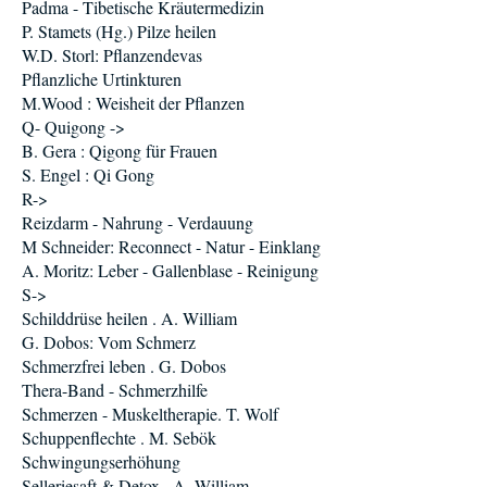
Padma - Tibetische Kräutermedizin
P. Stamets (Hg.) Pilze heilen
W.D. Storl: Pflanzendevas
Pflanzliche Urtinkturen
M.Wood : Weisheit der Pflanzen
Q- Quigong ->
B. Gera : Qigong für Frauen
S. Engel : Qi Gong
R->
Reizdarm - Nahrung - Verdauung
M Schneider: Reconnect - Natur - Einklang
A. Moritz: Leber - Gallenblase - Reinigung
S->
Schilddrüse heilen . A. William
G. Dobos: Vom Schmerz
Schmerzfrei leben . G. Dobos
Thera-Band - Schmerzhilfe
Schmerzen - Muskeltherapie. T. Wolf
Schuppenflechte . M. Sebök
Schwingungserhöhung
Selleriesaft & Detox . A. William