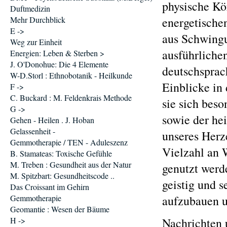
physische Kör
Duftmedizin
Mehr Durchblick
energetische
E ->
aus Schwingu
Weg zur Einheit
ausführliche
Energien: Leben & Sterben >
J. O'Donohue: Die 4 Elemente
deutschsprac
W-D.Storl : Ethnobotanik - Heilkunde
Einblicke in
F ->
C. Buckard : M. Feldenkrais Methode
sie sich be
G ->
sowie der he
Gehen - Heilen . J. Hoban
Gelassenheit -
unseres Herz
Gemmotherapie / TEN - Aduleszenz
Vielzahl an 
B. Stamateas: Toxische Gefühle
M. Treben : Gesundheit aus der Natur
genutzt werd
M. Spitzbart: Gesundheitscode ..
geistig und s
Das Croissant im Gehirn
Gemmotherapie
aufzubauen u
Geomantie : Wesen der Bäume
H ->
Nachrichten 