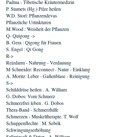
Padma - Tibetische Kräutermedizin
P. Stamets (Hg.) Pilze heilen
W.D. Storl: Pflanzendevas
Pflanzliche Urtinkturen
M.Wood : Weisheit der Pflanzen
Q- Quigong ->
B. Gera : Qigong für Frauen
S. Engel : Qi Gong
R->
Reizdarm - Nahrung - Verdauung
M Schneider: Reconnect - Natur - Einklang
A. Moritz: Leber - Gallenblase - Reinigung
S->
Schilddrüse heilen . A. William
G. Dobos: Vom Schmerz
Schmerzfrei leben . G. Dobos
Thera-Band - Schmerzhilfe
Schmerzen - Muskeltherapie. T. Wolf
Schuppenflechte . M. Sebök
Schwingungserhöhung
Selleriesaft & Detox . A. William