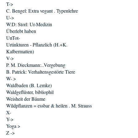
T->
C. Bengel: Extra vegant . Typenlehre
U->
W:D: Storl: Ur-Medizin
Überlebt haben
UnTot-
Urtinkturen - Pflanzlich (H.+K.
Kalbermatten)
V->
P. M. Dieckmann:..Vergebung
B. Patrick: Verhaltensgestörte Tiere
W- >
Waldbaden (B. Lemke)
Waldgeflüster, bibliophil
Weisheit der Bäume
Wildpflanzen = essbar & heilen . M. Strauss
X-
Y->
Yoga >
Z ->