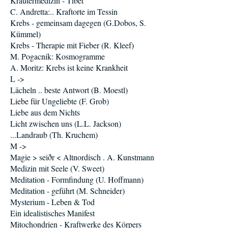
Kräutermedizin - Tibet
C. Andretta:.. Kraftorte im Tessin
Krebs - gemeinsam dagegen (G.Dobos, S.
Kümmel)
Krebs - Therapie mit Fieber (R. Kleef)
M. Pogacnik: Kosmogramme
A. Moritz: Krebs ist keine Krankheit
L ->
Lächeln .. beste Antwort (B. Moestl)
Liebe für Ungeliebte (F. Grob)
Liebe aus dem Nichts
Licht zwischen uns (L.L. Jackson)
...Landraub (Th. Kruchem)
M ->
Magie > seiðr < Altnordisch . A. Kunstmann
Medizin mit Seele (V. Sweet)
Meditation - Formfindung (U. Hoffmann)
Meditation - geführt (M. Schneider)
Mysterium - Leben & Tod
Ein idealistisches Manifest
Mitochondrien - Kraftwerke des Körpers