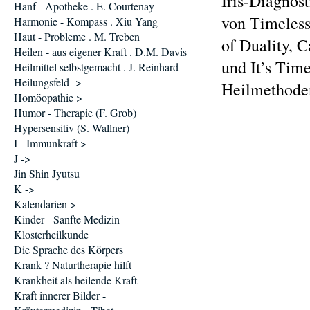
Iris-Diagnost
Hanf - Apotheke . E. Courtenay
von Timeless 
Harmonie - Kompass . Xiu Yang
Haut - Probleme . M. Treben
of Duality, C
Heilen - aus eigener Kraft . D.M. Davis
und It’s Tim
Heilmittel selbstgemacht . J. Reinhard
Heilungsfeld ->
Heilmethode
Homöopathie >
Humor - Therapie (F. Grob)
Hypersensitiv (S. Wallner)
I - Immunkraft >
J ->
Jin Shin Jyutsu
K ->
Kalendarien >
Kinder - Sanfte Medizin
Klosterheilkunde
Die Sprache des Körpers
Krank ? Naturtherapie hilft
Krankheit als heilende Kraft
Kraft innerer Bilder -