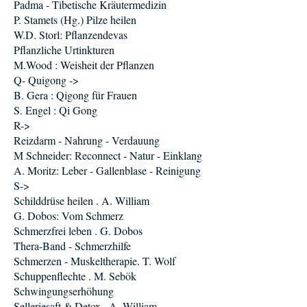
Padma - Tibetische Kräutermedizin
P. Stamets (Hg.) Pilze heilen
W.D. Storl: Pflanzendevas
Pflanzliche Urtinkturen
M.Wood : Weisheit der Pflanzen
Q- Quigong ->
B. Gera : Qigong für Frauen
S. Engel : Qi Gong
R->
Reizdarm - Nahrung - Verdauung
M Schneider: Reconnect - Natur - Einklang
A. Moritz: Leber - Gallenblase - Reinigung
S->
Schilddrüse heilen . A. William
G. Dobos: Vom Schmerz
Schmerzfrei leben . G. Dobos
Thera-Band - Schmerzhilfe
Schmerzen - Muskeltherapie. T. Wolf
Schuppenflechte . M. Sebök
Schwingungserhöhung
Selleriesaft & Detox . A. William