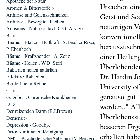
Apotheke der Natur
Ursachen ein
Aromen & Bitterstoffe >
Arthrose und Gelenkschmerzen
Geist und Se
Arthrose - Beweglich bleiben
neuartigen V
Autismus - Naturkontakt (C.G. Arvay)
konventionel
B ->
Bäume - Blätter - Heilkraft . S. Fischer-Rizzi,
herauszuschn
P. Ebenhoch
einer Heilun
Bäume - Kraftspender . A. Zenz
Bäume - Heilen . W.D. Storl
Überlebenden
Bakterien heilen natürlich
Dr. Hardin J
Effektive Bakterien
Borderline in Reimen
University of
C ->
genauso gut,
G.Dobos : Chronische Krankheiten
D ->
werden.." All
Der reizenden Darm (B.I.Brown)
Überlebensst
Demenz >
Depression - Goodbye
besseren Erg
Detox zur inneren Reinigung
erhalten hab
DMT - Psychodelische Substanz (M.Berger)