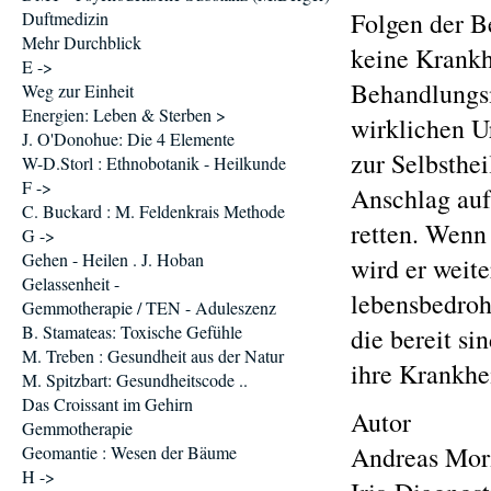
Folgen der B
Duftmedizin
Mehr Durchblick
keine Krankh
E ->
Behandlungsm
Weg zur Einheit
Energien: Leben & Sterben >
wirklichen U
J. O'Donohue: Die 4 Elemente
zur Selbsthei
W-D.Storl : Ethnobotanik - Heilkunde
F ->
Anschlag auf
C. Buckard : M. Feldenkrais Methode
retten. Wenn
G ->
Gehen - Heilen . J. Hoban
wird er weit
Gelassenheit -
lebensbedrohl
Gemmotherapie / TEN - Aduleszenz
B. Stamateas: Toxische Gefühle
die bereit si
M. Treben : Gesundheit aus der Natur
ihre Krankhe
M. Spitzbart: Gesundheitscode ..
Das Croissant im Gehirn
Autor
Gemmotherapie
Andreas Mori
Geomantie : Wesen der Bäume
H ->