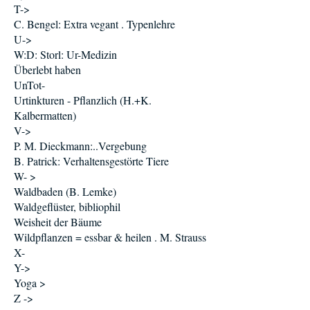
T->
C. Bengel: Extra vegant . Typenlehre
U->
W:D: Storl: Ur-Medizin
Überlebt haben
UnTot-
Urtinkturen - Pflanzlich (H.+K.
Kalbermatten)
V->
P. M. Dieckmann:..Vergebung
B. Patrick: Verhaltensgestörte Tiere
W- >
Waldbaden (B. Lemke)
Waldgeflüster, bibliophil
Weisheit der Bäume
Wildpflanzen = essbar & heilen . M. Strauss
X-
Y->
Yoga >
Z ->