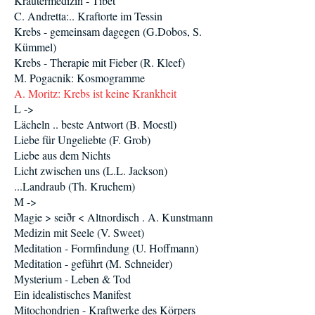
Kräutermedizin - Tibet
C. Andretta:.. Kraftorte im Tessin
Krebs - gemeinsam dagegen (G.Dobos, S.
Kümmel)
Krebs - Therapie mit Fieber (R. Kleef)
M. Pogacnik: Kosmogramme
A. Moritz: Krebs ist keine Krankheit
L ->
Lächeln .. beste Antwort (B. Moestl)
Liebe für Ungeliebte (F. Grob)
Liebe aus dem Nichts
Licht zwischen uns (L.L. Jackson)
...Landraub (Th. Kruchem)
M ->
Magie > seiðr < Altnordisch . A. Kunstmann
Medizin mit Seele (V. Sweet)
Meditation - Formfindung (U. Hoffmann)
Meditation - geführt (M. Schneider)
Mysterium - Leben & Tod
Ein idealistisches Manifest
Mitochondrien - Kraftwerke des Körpers