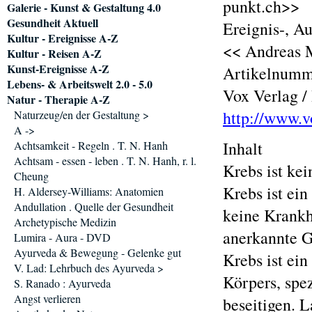
punkt.ch>>
Galerie - Kunst & Gestaltung 4.0
Gesundheit Aktuell
Ereignis-, A
Kultur - Ereignisse A-Z
<< Andreas M
Kultur - Reisen A-Z
Kunst-Ereignisse A-Z
Artikelnumm
Lebens- & Arbeitswelt 2.0 - 5.0
Vox Verlag /
Natur - Therapie A-Z
http://www.v
Naturzeug/en der Gestaltung >
A ->
Inhalt
Achtsamkeit - Regeln . T. N. Hanh
Achtsam - essen - leben . T. N. Hanh, r. l.
Krebs ist ke
Cheung
Krebs ist ei
H. Aldersey-Williams: Anatomien
Andullation . Quelle der Gesundheit
keine Krankh
Archetypische Medizin
anerkannte G
Lumira - Aura - DVD
Ayurveda & Bewegung - Gelenke gut
Krebs ist ei
V. Lad: Lehrbuch des Ayurveda >
Körpers, spe
S. Ranado : Ayurveda
Angst verlieren
beseitigen. L