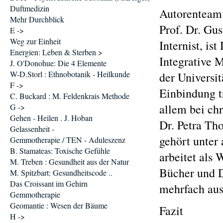
Duftmedizin
Autorenteam
Mehr Durchblick
Prof. Dr. Gu
E ->
Weg zur Einheit
Internist, is
Energien: Leben & Sterben >
Integrative 
J. O'Donohue: Die 4 Elemente
W-D.Storl : Ethnobotanik - Heilkunde
der Universit
F ->
Einbindung tr
C. Buckard : M. Feldenkrais Methode
allem bei ch
G ->
Gehen - Heilen . J. Hoban
Dr. Petra Tho
Gelassenheit -
gehört unter
Gemmotherapie / TEN - Aduleszenz
B. Stamateas: Toxische Gefühle
arbeitet als 
M. Treben : Gesundheit aus der Natur
Bücher und D
M. Spitzbart: Gesundheitscode ..
Das Croissant im Gehirn
mehrfach aus
Gemmotherapie
Geomantie : Wesen der Bäume
Fazit
H ->