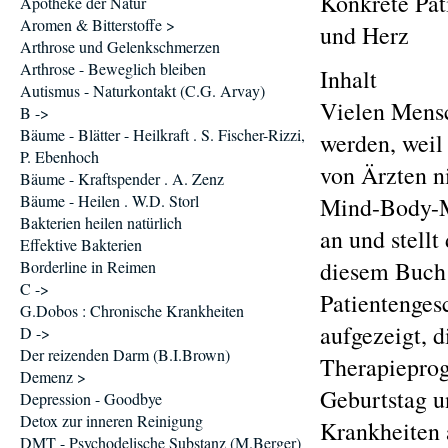
Konkrete Pat
Apotheke der Natur
Aromen & Bitterstoffe >
und Herz
Arthrose und Gelenkschmerzen
Arthrose - Beweglich bleiben
Inhalt
Autismus - Naturkontakt (C.G. Arvay)
Vielen Mensc
B ->
Bäume - Blätter - Heilkraft . S. Fischer-Rizzi,
werden, weil
P. Ebenhoch
von Ärzten n
Bäume - Kraftspender . A. Zenz
Bäume - Heilen . W.D. Storl
Mind-Body-Me
Bakterien heilen natürlich
an und stellt
Effektive Bakterien
diesem Buch 
Borderline in Reimen
C ->
Patientenges
G.Dobos : Chronische Krankheiten
aufgezeigt, 
D ->
Der reizenden Darm (B.I.Brown)
Therapieprog
Demenz >
Geburtstag un
Depression - Goodbye
Detox zur inneren Reinigung
Krankheiten 
DMT - Psychodelische Substanz (M.Berger)