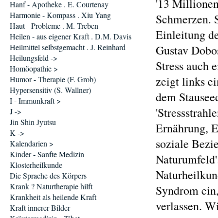
'13 Millione
Hanf - Apotheke . E. Courtenay
Harmonie - Kompass . Xiu Yang
Schmerzen. Si
Haut - Probleme . M. Treben
Einleitung d
Heilen - aus eigener Kraft . D.M. Davis
Heilmittel selbstgemacht . J. Reinhard
Gustav Dobos
Heilungsfeld ->
Stress auch 
Homöopathie >
zeigt links e
Humor - Therapie (F. Grob)
Hypersensitiv (S. Wallner)
dem Stauseed
I - Immunkraft >
'Stressstrah
J ->
Jin Shin Jyutsu
Ernährung, E
K ->
soziale Bezie
Kalendarien >
Kinder - Sanfte Medizin
Naturumfeld'
Klosterheilkunde
Naturheilkun
Die Sprache des Körpers
Krank ? Naturtherapie hilft
Syndrom ein,
Krankheit als heilende Kraft
verlassen. Wi
Kraft innerer Bilder -