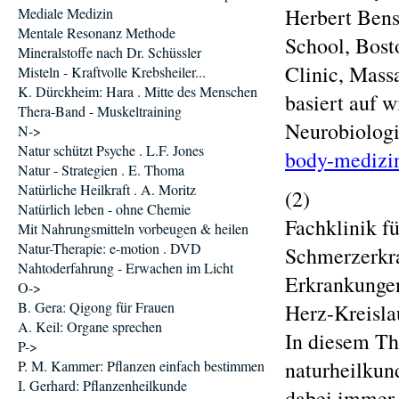
Herbert Bens
Mediale Medizin
Mentale Resonanz Methode
School, Bost
Mineralstoffe nach Dr. Schüssler
Clinic, Mass
Misteln - Kraftvolle Krebsheiler...
K. Dürckheim: Hara . Mitte des Menschen
basiert auf 
Thera-Band - Muskeltraining
Neurobiologi
N->
Natur schützt Psyche . L.F. Jones
body-medizin
Natur - Strategien . E. Thoma
Natürliche Heilkraft . A. Moritz
(2)
Natürlich leben - ohne Chemie
Fachklinik f
Mit Nahrungsmitteln vorbeugen & heilen
Natur-Therapie: e-motion . DVD
Schmerzerkr
Nahtoderfahrung - Erwachen im Licht
Erkrankungen
O->
B. Gera: Qigong für Frauen
Herz-Kreisla
A. Keil: Organe sprechen
In diesem Th
P->
naturheilkund
P. M. Kammer: Pflanzen einfach bestimmen
I. Gerhard: Pflanzenheilkunde
dabei immer 