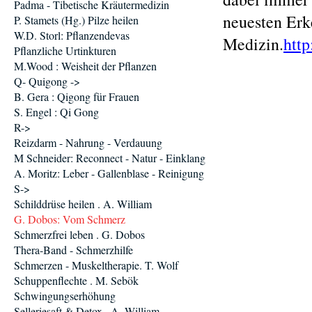
Padma - Tibetische Kräutermedizin
neuesten Erk
P. Stamets (Hg.) Pilze heilen
W.D. Storl: Pflanzendevas
Medizin.
htt
Pflanzliche Urtinkturen
M.Wood : Weisheit der Pflanzen
Q- Quigong ->
B. Gera : Qigong für Frauen
S. Engel : Qi Gong
R->
Reizdarm - Nahrung - Verdauung
M Schneider: Reconnect - Natur - Einklang
A. Moritz: Leber - Gallenblase - Reinigung
S->
Schilddrüse heilen . A. William
G. Dobos: Vom Schmerz
Schmerzfrei leben . G. Dobos
Thera-Band - Schmerzhilfe
Schmerzen - Muskeltherapie. T. Wolf
Schuppenflechte . M. Sebök
Schwingungserhöhung
Selleriesaft & Detox . A. William