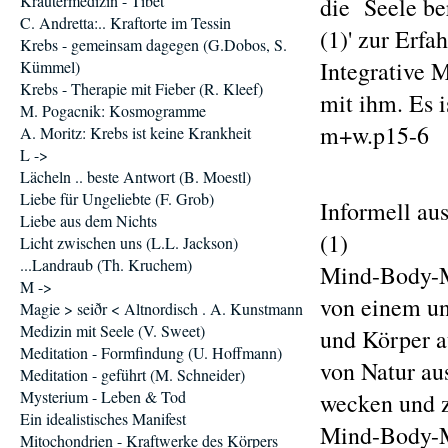
Kräutermedizin - Tibet
die Seele be
C. Andretta:.. Kraftorte im Tessin
(1)' zur Erfa
Krebs - gemeinsam dagegen (G.Dobos, S.
Integrative 
Kümmel)
Krebs - Therapie mit Fieber (R. Kleef)
mit ihm. Es 
M. Pogacnik: Kosmogramme
m+w.p15-6
A. Moritz: Krebs ist keine Krankheit
L ->
Lächeln .. beste Antwort (B. Moestl)
Liebe für Ungeliebte (F. Grob)
Informell au
Liebe aus dem Nichts
(1)
Licht zwischen uns (L.L. Jackson)
...Landraub (Th. Kruchem)
Mind-Body-M
M ->
von einem u
Magie > seiðr < Altnordisch . A. Kunstmann
Medizin mit Seele (V. Sweet)
und Körper a
Meditation - Formfindung (U. Hoffmann)
von Natur au
Meditation - geführt (M. Schneider)
Mysterium - Leben & Tod
wecken und z
Ein idealistisches Manifest
Mind-Body-Me
Mitochondrien - Kraftwerke des Körpers