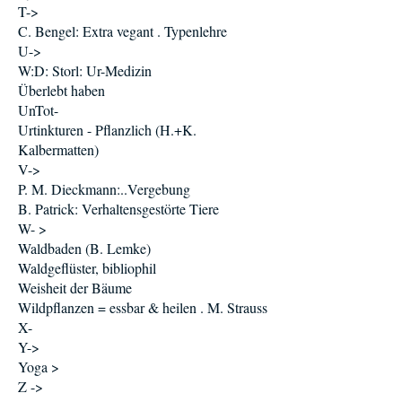
T->
C. Bengel: Extra vegant . Typenlehre
U->
W:D: Storl: Ur-Medizin
Überlebt haben
UnTot-
Urtinkturen - Pflanzlich (H.+K.
Kalbermatten)
V->
P. M. Dieckmann:..Vergebung
B. Patrick: Verhaltensgestörte Tiere
W- >
Waldbaden (B. Lemke)
Waldgeflüster, bibliophil
Weisheit der Bäume
Wildpflanzen = essbar & heilen . M. Strauss
X-
Y->
Yoga >
Z ->