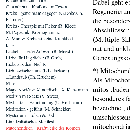
Kräutermedizin - Tibet
Dabei geht e
C. Andretta:.. Kraftorte im Tessin
Regenerierun
Krebs - gemeinsam dagegen (G.Dobos, S.
die besonder
Kümmel)
Krebs - Therapie mit Fieber (R. Kleef)
Abschliessend
M. Pogacnik: Kosmogramme
(Multiple Skl
A. Moritz: Krebs ist keine Krankheit
L ->
out und unkl
Lächeln .. beste Antwort (B. Moestl)
Genesungsko
Liebe für Ungeliebte (F. Grob)
Liebe aus dem Nichts
*) Mitochond
Licht zwischen uns (L.L. Jackson)
...Landraub (Th. Kruchem)
Als Mitochon
M ->
mitos ‚Faden
Magie > seiðr < Altnordisch . A. Kunstmann
Medizin mit Seele (V. Sweet)
besonderes f
Meditation - Formfindung (U. Hoffmann)
bezeichnet, 
Meditation - geführt (M. Schneider)
Mysterium - Leben & Tod
umschlossene
Ein idealistisches Manifest
mitochondria
Mitochondrien - Kraftwerke des Körpers