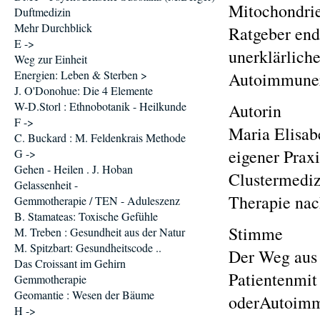
Mitochondrien
Duftmedizin
Mehr Durchblick
Ratgeber end
E ->
unerklärlich
Weg zur Einheit
Energien: Leben & Sterben >
Autoimmuner
J. O'Donohue: Die 4 Elemente
W-D.Storl : Ethnobotanik - Heilkunde
Autorin
F ->
Maria Elisabe
C. Buckard : M. Feldenkrais Methode
eigener Prax
G ->
Gehen - Heilen . J. Hoban
Clustermediz
Gelassenheit -
Therapie nac
Gemmotherapie / TEN - Aduleszenz
B. Stamateas: Toxische Gefühle
Stimme
M. Treben : Gesundheit aus der Natur
M. Spitzbart: Gesundheitscode ..
Der Weg aus 
Das Croissant im Gehirn
Patientenmit
Gemmotherapie
Geomantie : Wesen der Bäume
oderAutoimmu
H ->