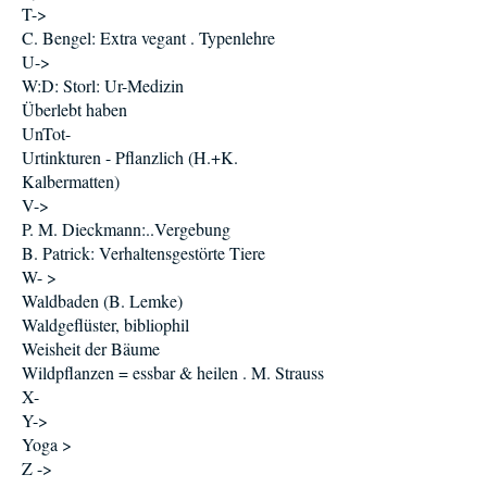
T->
C. Bengel: Extra vegant . Typenlehre
U->
W:D: Storl: Ur-Medizin
Überlebt haben
UnTot-
Urtinkturen - Pflanzlich (H.+K.
Kalbermatten)
V->
P. M. Dieckmann:..Vergebung
B. Patrick: Verhaltensgestörte Tiere
W- >
Waldbaden (B. Lemke)
Waldgeflüster, bibliophil
Weisheit der Bäume
Wildpflanzen = essbar & heilen . M. Strauss
X-
Y->
Yoga >
Z ->