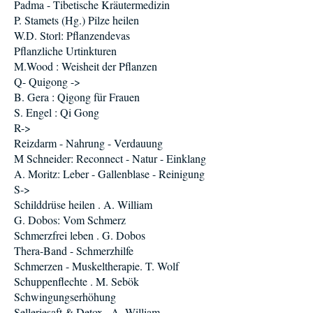
Padma - Tibetische Kräutermedizin
P. Stamets (Hg.) Pilze heilen
W.D. Storl: Pflanzendevas
Pflanzliche Urtinkturen
M.Wood : Weisheit der Pflanzen
Q- Quigong ->
B. Gera : Qigong für Frauen
S. Engel : Qi Gong
R->
Reizdarm - Nahrung - Verdauung
M Schneider: Reconnect - Natur - Einklang
A. Moritz: Leber - Gallenblase - Reinigung
S->
Schilddrüse heilen . A. William
G. Dobos: Vom Schmerz
Schmerzfrei leben . G. Dobos
Thera-Band - Schmerzhilfe
Schmerzen - Muskeltherapie. T. Wolf
Schuppenflechte . M. Sebök
Schwingungserhöhung
Selleriesaft & Detox . A. William