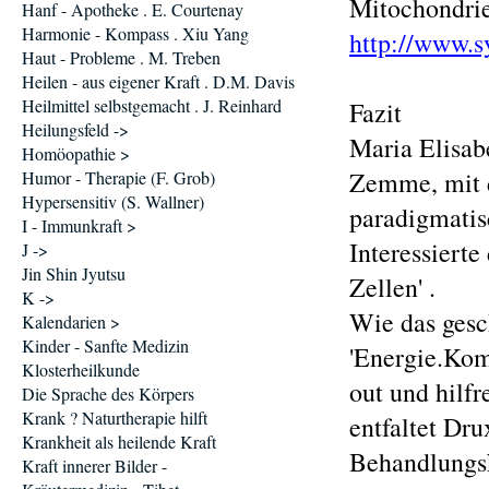
Mitochondrie
Hanf - Apotheke . E. Courtenay
Harmonie - Kompass . Xiu Yang
http://www.s
Haut - Probleme . M. Treben
Heilen - aus eigener Kraft . D.M. Davis
Heilmittel selbstgemacht . J. Reinhard
Fazit
Heilungsfeld ->
Maria Elisab
Homöopathie >
Zemme, mit 
Humor - Therapie (F. Grob)
Hypersensitiv (S. Wallner)
paradigmatis
I - Immunkraft >
Interessierte
J ->
Jin Shin Jyutsu
Zellen' .
K ->
Wie das gesch
Kalendarien >
Kinder - Sanfte Medizin
'Energie.Kom
Klosterheilkunde
out und hilfr
Die Sprache des Körpers
Krank ? Naturtherapie hilft
entfaltet Dr
Krankheit als heilende Kraft
Behandlungs
Kraft innerer Bilder -