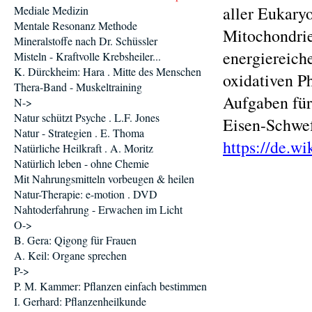
aller Eukaryo
Mediale Medizin
Mentale Resonanz Methode
Mitochondrie
Mineralstoffe nach Dr. Schüssler
energiereich
Misteln - Kraftvolle Krebsheiler...
K. Dürckheim: Hara . Mitte des Menschen
oxidativen Ph
Thera-Band - Muskeltraining
Aufgaben für 
N->
Natur schützt Psyche . L.F. Jones
Eisen-Schwefe
Natur - Strategien . E. Thoma
https://de.w
Natürliche Heilkraft . A. Moritz
Natürlich leben - ohne Chemie
Mit Nahrungsmitteln vorbeugen & heilen
Natur-Therapie: e-motion . DVD
Nahtoderfahrung - Erwachen im Licht
O->
B. Gera: Qigong für Frauen
A. Keil: Organe sprechen
P->
P. M. Kammer: Pflanzen einfach bestimmen
I. Gerhard: Pflanzenheilkunde