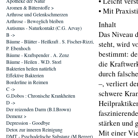
• Leicht ver
Apotheke der Natur
Aromen & Bitterstoffe >
• Mit Praxis
Arthrose und Gelenkschmerzen
Arthrose - Beweglich bleiben
Inhalt
Autismus - Naturkontakt (C.G. Arvay)
Das Niveau d
B ->
Bäume - Blätter - Heilkraft . S. Fischer-Rizzi,
steht, wird 
P. Ebenhoch
bestimmt: de
Bäume - Kraftspender . A. Zenz
Bäume - Heilen . W.D. Storl
die Kraftwer
Bakterien heilen natürlich
durch falsch
Effektive Bakterien
–, verliert 
Borderline in Reimen
C ->
schwere Kran
G.Dobos : Chronische Krankheiten
Heilpraktiker
D ->
Der reizenden Darm (B.I.Brown)
faszinierende
Demenz >
stärken und 
Depression - Goodbye
Detox zur inneren Reinigung
Mit einer Vi
DMT - Psychodelische Substanz (M.Berger)