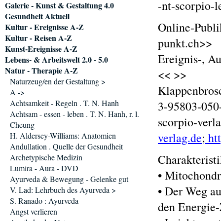
-nt-scorpio-
Galerie - Kunst & Gestaltung 4.0
Gesundheit Aktuell
Online-Publi
Kultur - Ereignisse A-Z
Kultur - Reisen A-Z
punkt.ch>>
Kunst-Ereignisse A-Z
Ereignis-, A
Lebens- & Arbeitswelt 2.0 - 5.0
Natur - Therapie A-Z
<< >>
Naturzeug/en der Gestaltung >
Klappenbrosc
A ->
Achtsamkeit - Regeln . T. N. Hanh
3-95803-050-
Achtsam - essen - leben . T. N. Hanh, r. l.
scorpio-verl
Cheung
verlag.de
;
htt
H. Aldersey-Williams: Anatomien
Andullation . Quelle der Gesundheit
Charakterist
Archetypische Medizin
Lumira - Aura - DVD
• Mitochondr
Ayurveda & Bewegung - Gelenke gut
• Der Weg au
V. Lad: Lehrbuch des Ayurveda >
S. Ranado : Ayurveda
den Energie-
Angst verlieren