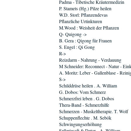
Padma - Tibetische Kräutermedizin
P. Stamets (Hg.) Pilze heilen
W.D. Storl: Pflanzendevas
Pflanzliche Urtinkturen
M.Wood : Weisheit der Pflanzen
Q- Quigong ->
B. Gera : Qigong für Frauen
S. Engel : Qi Gong
R->
Reizdarm - Nahrung - Verdauung
M Schneider: Reconnect - Natur - Ein
A. Moritz: Leber - Gallenblase - Rein
S->
Schilddrüse heilen . A. William
G. Dobos: Vom Schmerz
Schmerzfrei leben . G. Dobos
Thera-Band - Schmerzhilfe
Schmerzen - Muskeltherapie. T. Wolf
Schuppenflechte . M. Sebök
Schwingungserhöhung
Selleriesaft & Detox . A. William