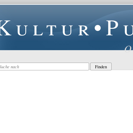
Kultur•P
O