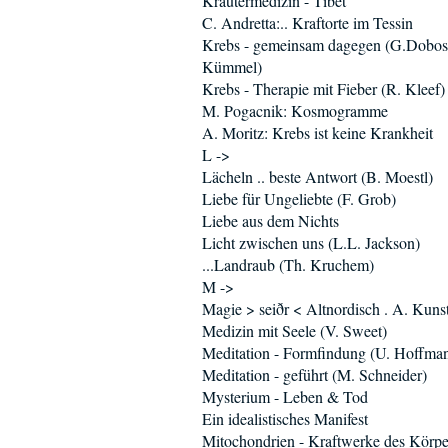
Kräutermedizin - Tibet
C. Andretta:.. Kraftorte im Tessin
Krebs - gemeinsam dagegen (G.Dobos,
Kümmel)
Krebs - Therapie mit Fieber (R. Kleef)
M. Pogacnik: Kosmogramme
A. Moritz: Krebs ist keine Krankheit
L ->
Lächeln .. beste Antwort (B. Moestl)
Liebe für Ungeliebte (F. Grob)
Liebe aus dem Nichts
Licht zwischen uns (L.L. Jackson)
...Landraub (Th. Kruchem)
M ->
Magie > seiðr < Altnordisch . A. Kun
Medizin mit Seele (V. Sweet)
Meditation - Formfindung (U. Hoffma
Meditation - geführt (M. Schneider)
Mysterium - Leben & Tod
Ein idealistisches Manifest
Mitochondrien - Kraftwerke des Körpe