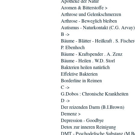
Apotheke der Natur
Aromen & Bitterstoffe >
Arthrose und Gelenkschmerzen
Arthrose - Beweglich bleiben
Autismus - Naturkontakt (C.G. Arvay)
B ->
Bäume - Blätter - Heilkraft . S. Fischer
P. Ebenhoch
Bäume - Kraftspender . A. Zenz
Bäume - Heilen . W.D. Storl
Bakterien heilen natürlich
Effektive Bakterien
Borderline in Reimen
C ->
G.Dobos : Chronische Krankheiten
D ->
Der reizenden Darm (B.I.Brown)
Demenz >
Depression - Goodbye
Detox zur inneren Reinigung
DMT - Psychodelische Substanz (M.Be