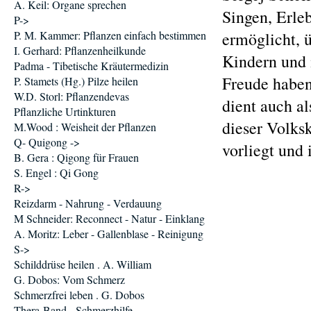
A. Keil: Organe sprechen
Singen, Erle
P->
P. M. Kammer: Pflanzen einfach bestimmen
ermöglicht, 
I. Gerhard: Pflanzenheilkunde
Kindern und 
Padma - Tibetische Kräutermedizin
Freude haben
P. Stamets (Hg.) Pilze heilen
W.D. Storl: Pflanzendevas
dient auch a
Pflanzliche Urtinkturen
dieser Volks
M.Wood : Weisheit der Pflanzen
Q- Quigong ->
vorliegt und
B. Gera : Qigong für Frauen
S. Engel : Qi Gong
R->
Reizdarm - Nahrung - Verdauung
M Schneider: Reconnect - Natur - Einklang
A. Moritz: Leber - Gallenblase - Reinigung
S->
Schilddrüse heilen . A. William
G. Dobos: Vom Schmerz
Schmerzfrei leben . G. Dobos
Thera-Band - Schmerzhilfe