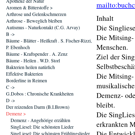
Apotheke der Natur
mailto:buch
Aromen & Bitterstoffe >
Arthrose und Gelenkschmerzen
Inhalt
Arthrose - Beweglich bleiben
Die Singliese
Autismus - Naturkontakt (C.G. Arvay)
B ->
Die Mitsing-
Bäume - Blätter - Heilkraft . S. Fischer-Rizzi,
Menschen.
P. Ebenhoch
Bäume - Kraftspender . A. Zenz
Ziel der Sin
Bäume - Heilen . W.D. Storl
Selbstbeschä
Bakterien heilen natürlich
Effektive Bakterien
Die Mitsing-
Borderline in Reimen
musikalische
C ->
G.Dobos : Chronische Krankheiten
Demenz- oder
D ->
bleibt.
Der reizenden Darm (B.I.Brown)
Die SingLies
Demenz >
Demenz - Angehörige erzählen
erkrankten M
SingLiesel: Die schönsten Lieder
Die Entwickl
SingLiesel: Die schönsten Frühlingslieder