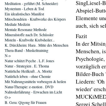
SingLiesel-B
Meditation - geführt (M. Schneider)
Mysterium - Leben & Tod
Abspiel-Butt
Ein idealistisches Manifest
Elemente und
Mitochondrien - Kraftwerke des Körpers
Mediale Medizin
auch, sich s
Mentale Resonanz Methode
Mineralstoffe nach Dr. Schüssler
Fazit
Misteln - Kraftvolle Krebsheiler...
In der Mitsi
K. Dürckheim: Hara . Mitte des Menschen
Menschen, is
Thera-Band - Muskeltraining
N->
Psychologie,
Natur schützt Psyche . L.F. Jones
vorzüglich e
Natur - Strategien . E. Thoma
Natürliche Heilkraft . A. Moritz
Bilder-Buch 
Natürlich leben - ohne Chemie
Liedern: 'Oh
Mit Nahrungsmitteln vorbeugen & heilen
Natur-Therapie: e-motion . DVD
wieder' ersc
Nahtoderfahrung - Erwachen im Licht
MUCKiMEDiA 
O->
B. Gera: Qigong für Frauen
Sergej Schell