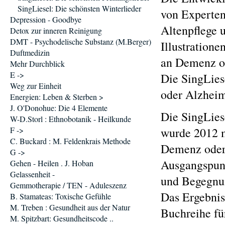
SingLiesel: Die schönsten Winterlieder
von Experten
Depression - Goodbye
Altenpflege 
Detox zur inneren Reinigung
DMT - Psychodelische Substanz (M.Berger)
Illustration
Duftmedizin
an Demenz o
Mehr Durchblick
E ->
Die SingLies
Weg zur Einheit
oder Alzheim
Energien: Leben & Sterben >
J. O'Donohue: Die 4 Elemente
Die SingLie
W-D.Storl : Ethnobotanik - Heilkunde
F ->
wurde 2012 m
C. Buckard : M. Feldenkrais Methode
Demenz oder 
G ->
Ausgangspunk
Gehen - Heilen . J. Hoban
Gelassenheit -
und Begegnu
Gemmotherapie / TEN - Aduleszenz
Das Ergebnis 
B. Stamateas: Toxische Gefühle
M. Treben : Gesundheit aus der Natur
Buchreihe fü
M. Spitzbart: Gesundheitscode ..