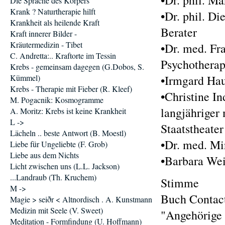
•Dr. phil. M
Die Sprache des Körpers
Krank ? Naturtherapie hilft
•Dr. phil. Di
Krankheit als heilende Kraft
Berater
Kraft innerer Bilder -
Kräutermedizin - Tibet
•Dr. med. Fra
C. Andretta:.. Kraftorte im Tessin
Psychotherap
Krebs - gemeinsam dagegen (G.Dobos, S.
Kümmel)
•Irmgard Haus
Krebs - Therapie mit Fieber (R. Kleef)
•Christine In
M. Pogacnik: Kosmogramme
langjähriger
A. Moritz: Krebs ist keine Krankheit
L ->
Staatstheater
Lächeln .. beste Antwort (B. Moestl)
•Dr. med. Mi
Liebe für Ungeliebte (F. Grob)
Liebe aus dem Nichts
•Barbara Wei
Licht zwischen uns (L.L. Jackson)
...Landraub (Th. Kruchem)
Stimme
M ->
Buch Contac
Magie > seiðr < Altnordisch . A. Kunstmann
Medizin mit Seele (V. Sweet)
"Angehörige 
Meditation - Formfindung (U. Hoffmann)