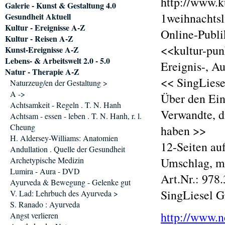
http://www.ku
Galerie - Kunst & Gestaltung 4.0
1weihnachtsl
Gesundheit Aktuell
Kultur - Ereignisse A-Z
Online-Publi
Kultur - Reisen A-Z
<<kultur-pun
Kunst-Ereignisse A-Z
Lebens- & Arbeitswelt 2.0 - 5.0
Ereignis-, A
Natur - Therapie A-Z
<< SingLiesel
Naturzeug/en der Gestaltung >
A ->
Über den Ein
Achtsamkeit - Regeln . T. N. Hanh
Verwandte, d
Achtsam - essen - leben . T. N. Hanh, r. l.
Cheung
haben >>
H. Aldersey-Williams: Anatomien
12-Seiten au
Andullation . Quelle der Gesundheit
Archetypische Medizin
Umschlag, m
Lumira - Aura - DVD
Art.Nr.: 978
Ayurveda & Bewegung - Gelenke gut
SingLiesel 
V. Lad: Lehrbuch des Ayurveda >
S. Ranado : Ayurveda
http://www.n
Angst verlieren