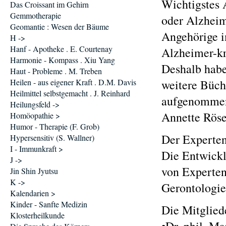
Wichtigstes 
Das Croissant im Gehirn
Gemmotherapie
oder Alzheim
Geomantie : Wesen der Bäume
Angehörige i
H ->
Hanf - Apotheke . E. Courtenay
Alzheimer-kr
Harmonie - Kompass . Xiu Yang
Deshalb habe
Haut - Probleme . M. Treben
Heilen - aus eigener Kraft . D.M. Davis
weitere Büch
Heilmittel selbstgemacht . J. Reinhard
aufgenomme
Heilungsfeld ->
Annette Röse
Homöopathie >
Humor - Therapie (F. Grob)
Der Experten
Hypersensitiv (S. Wallner)
I - Immunkraft >
Die Entwickl
J ->
von Experten
Jin Shin Jyutsu
K ->
Gerontologie
Kalendarien >
Kinder - Sanfte Medizin
Die Mitglied
Klosterheilkunde