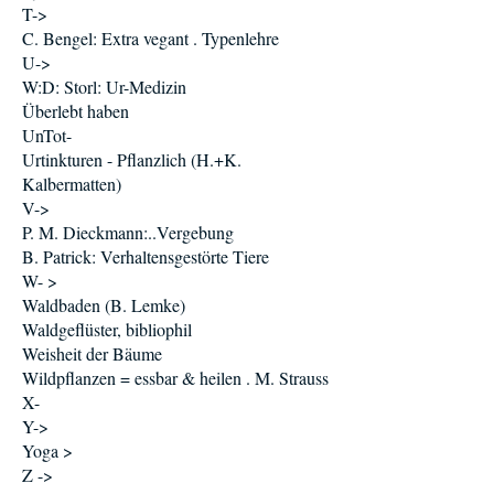
T->
C. Bengel: Extra vegant . Typenlehre
U->
W:D: Storl: Ur-Medizin
Überlebt haben
UnTot-
Urtinkturen - Pflanzlich (H.+K.
Kalbermatten)
V->
P. M. Dieckmann:..Vergebung
B. Patrick: Verhaltensgestörte Tiere
W- >
Waldbaden (B. Lemke)
Waldgeflüster, bibliophil
Weisheit der Bäume
Wildpflanzen = essbar & heilen . M. Strauss
X-
Y->
Yoga >
Z ->