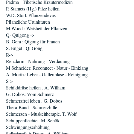
Padma - Tibetische Kräutermedizin
P. Stamets (Hg.) Pilze heilen
W.D. Storl: Pflanzendevas
Pflanzliche Urtinkturen
M.Wood : Weisheit der Pflanzen
Q- Quigong ->
B. Gera : Qigong für Frauen
S. Engel : Qi Gong
R->
Reizdarm - Nahrung - Verdauung
M Schneider: Reconnect - Natur - Einklang
A. Moritz: Leber - Gallenblase - Reinigung
S->
Schilddrüse heilen . A. William
G. Dobos: Vom Schmerz
Schmerzfrei leben . G. Dobos
Thera-Band - Schmerzhilfe
Schmerzen - Muskeltherapie. T. Wolf
Schuppenflechte . M. Sebök
Schwingungserhöhung
Selleriesaft & Detox . A. William