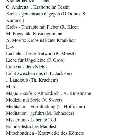
Kräutermedizin - Tibet
C. Andretta:.. Kraftorte im Tessin
Krebs - gemeinsam dagegen (G.Dobos, S.
Kümmel)
Krebs - Therapie mit Fieber (R. Kleef)
M. Pogacnik: Kosmogramme
A. Moritz: Krebs ist keine Krankheit
L ->
Lächeln .. beste Antwort (B. Moestl)
Liebe für Ungeliebte (F. Grob)
Liebe aus dem Nichts
Licht zwischen uns (L.L. Jackson)
...Landraub (Th. Kruchem)
M ->
Magie > seiðr < Altnordisch . A. Kunstmann
Medizin mit Seele (V. Sweet)
Meditation - Formfindung (U. Hoffmann)
Meditation - geführt (M. Schneider)
Mysterium - Leben & Tod
Ein idealistisches Manifest
Mitochondrien - Kraftwerke des Körpers