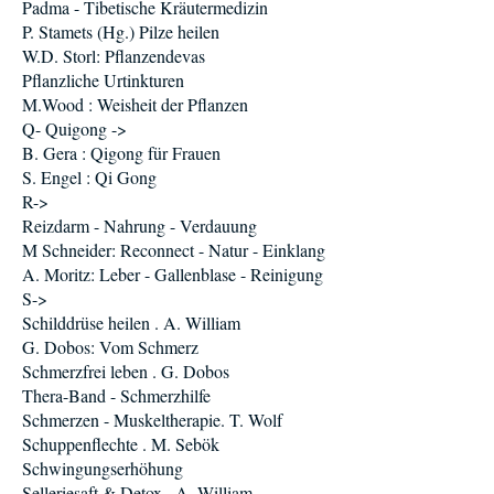
Padma - Tibetische Kräutermedizin
P. Stamets (Hg.) Pilze heilen
W.D. Storl: Pflanzendevas
Pflanzliche Urtinkturen
M.Wood : Weisheit der Pflanzen
Q- Quigong ->
B. Gera : Qigong für Frauen
S. Engel : Qi Gong
R->
Reizdarm - Nahrung - Verdauung
M Schneider: Reconnect - Natur - Einklang
A. Moritz: Leber - Gallenblase - Reinigung
S->
Schilddrüse heilen . A. William
G. Dobos: Vom Schmerz
Schmerzfrei leben . G. Dobos
Thera-Band - Schmerzhilfe
Schmerzen - Muskeltherapie. T. Wolf
Schuppenflechte . M. Sebök
Schwingungserhöhung
Selleriesaft & Detox . A. William