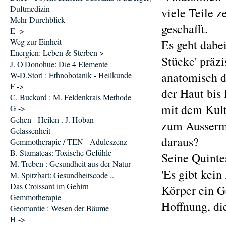
Duftmedizin
viele Teile 
Mehr Durchblick
geschafft.
E ->
Weg zur Einheit
Es geht dabe
Energien: Leben & Sterben >
Stücke' präzi
J. O'Donohue: Die 4 Elemente
anatomisch dr
W-D.Storl : Ethnobotanik - Heilkunde
F ->
der Haut bis
C. Buckard : M. Feldenkrais Methode
mit dem Kultu
G ->
Gehen - Heilen . J. Hoban
zum Ausserme
Gelassenheit -
daraus?
Gemmotherapie / TEN - Aduleszenz
B. Stamateas: Toxische Gefühle
Seine Quinte
M. Treben : Gesundheit aus der Natur
'Es gibt kei
M. Spitzbart: Gesundheitscode ..
Das Croissant im Gehirn
Körper ein G
Gemmotherapie
Hoffnung, di
Geomantie : Wesen der Bäume
H ->