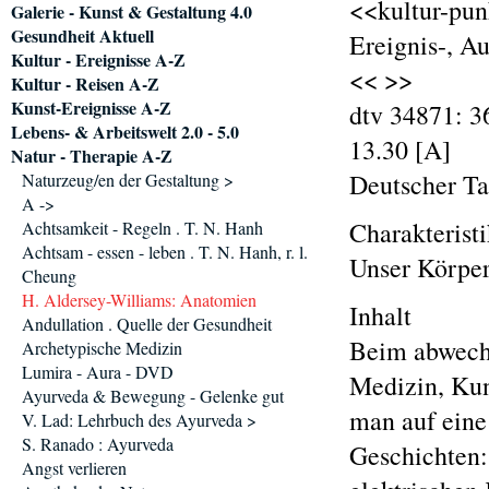
<<kultur-pun
Galerie - Kunst & Gestaltung 4.0
Gesundheit Aktuell
Ereignis-, A
Kultur - Ereignisse A-Z
<< >>
Kultur - Reisen A-Z
Kunst-Ereignisse A-Z
dtv 34871: 3
Lebens- & Arbeitswelt 2.0 - 5.0
13.30 [A]
Natur - Therapie A-Z
Deutscher T
Naturzeug/en der Gestaltung >
A ->
Charakterist
Achtsamkeit - Regeln . T. N. Hanh
Achtsam - essen - leben . T. N. Hanh, r. l.
Unser Körper
Cheung
H. Aldersey-Williams: Anatomien
Inhalt
Andullation . Quelle der Gesundheit
Beim abwechs
Archetypische Medizin
Lumira - Aura - DVD
Medizin, Kun
Ayurveda & Bewegung - Gelenke gut
man auf eine
V. Lad: Lehrbuch des Ayurveda >
S. Ranado : Ayurveda
Geschichten:
Angst verlieren