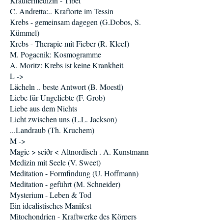
Kräutermedizin - Tibet
C. Andretta:.. Kraftorte im Tessin
Krebs - gemeinsam dagegen (G.Dobos, S.
Kümmel)
Krebs - Therapie mit Fieber (R. Kleef)
M. Pogacnik: Kosmogramme
A. Moritz: Krebs ist keine Krankheit
L ->
Lächeln .. beste Antwort (B. Moestl)
Liebe für Ungeliebte (F. Grob)
Liebe aus dem Nichts
Licht zwischen uns (L.L. Jackson)
...Landraub (Th. Kruchem)
M ->
Magie > seiðr < Altnordisch . A. Kunstmann
Medizin mit Seele (V. Sweet)
Meditation - Formfindung (U. Hoffmann)
Meditation - geführt (M. Schneider)
Mysterium - Leben & Tod
Ein idealistisches Manifest
Mitochondrien - Kraftwerke des Körpers