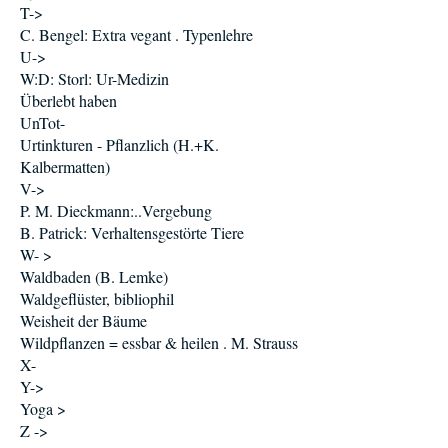
T->
C. Bengel: Extra vegant . Typenlehre
U->
W:D: Storl: Ur-Medizin
Überlebt haben
UnTot-
Urtinkturen - Pflanzlich (H.+K.
Kalbermatten)
V->
P. M. Dieckmann:..Vergebung
B. Patrick: Verhaltensgestörte Tiere
W- >
Waldbaden (B. Lemke)
Waldgeflüster, bibliophil
Weisheit der Bäume
Wildpflanzen = essbar & heilen . M. Strauss
X-
Y->
Yoga >
Z ->