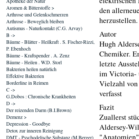
elektrischen
Apotheke der Natur
Aromen & Bitterstoffe >
den allerneu
Arthrose und Gelenkschmerzen
herzustellen.
Arthrose - Beweglich bleiben
Autismus - Naturkontakt (C.G. Arvay)
Autor
B ->
Bäume - Blätter - Heilkraft . S. Fischer-Rizzi,
Hugh Alderse
P. Ebenhoch
Chemiker. Er
Bäume - Kraftspender . A. Zenz
letzte Ausst
Bäume - Heilen . W.D. Storl
Bakterien heilen natürlich
im Victoria-
Effektive Bakterien
Vielzahl von
Borderline in Reimen
C ->
verfasst
G.Dobos : Chronische Krankheiten
D ->
Fazit
Der reizenden Darm (B.I.Brown)
Zuallerst st
Demenz >
Depression - Goodbye
Aldersey-Wil
Detox zur inneren Reinigung
"Anatomien" 
DMT - Psychodelische Substanz (M.Berger)