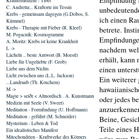
Empfindung is
Kräutermedizin - Tibet
C. Andretta:.. Kraftorte im Tessin
unbedeutende
Krebs - gemeinsam dagegen (G.Dobos, S.
ich einen Ra
Kümmel)
Krebs - Therapie mit Fieber (R. Kleef)
betrete. Inst
M. Pogacnik: Kosmogramme
Empfindungen
A. Moritz: Krebs ist keine Krankheit
L ->
nachdem wel
Lächeln .. beste Antwort (B. Moestl)
erhält, kann 
Liebe für Ungeliebte (F. Grob)
einen unterst
Liebe aus dem Nichts
Licht zwischen uns (L.L. Jackson)
Ein weiterer
...Landraub (Th. Kruchem)
hawaiianisch
M ->
Magie > seiðr < Altnordisch . A. Kunstmann
oder jedes b
Medizin mit Seele (V. Sweet)
anzuerkennen
Meditation - Formfindung (U. Hoffmann)
Meditation - geführt (M. Schneider)
Beine, Gesic
Mysterium - Leben & Tod
Teile eines 
Ein idealistisches Manifest
Mitochondrien - Kraftwerke des Körpers