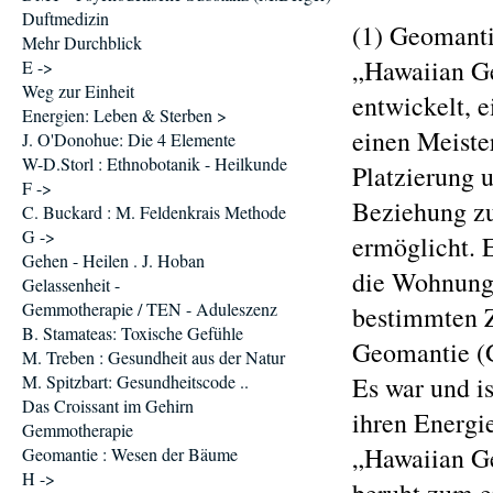
Duftmedizin
(1) Geomanti
Mehr Durchblick
„Hawaiian G
E ->
Weg zur Einheit
entwickelt, e
Energien: Leben & Sterben >
einen Meister
J. O'Donohue: Die 4 Elemente
W-D.Storl : Ethnobotanik - Heilkunde
Platzierung 
F ->
Beziehung z
C. Buckard : M. Feldenkrais Methode
G ->
ermöglicht. 
Gehen - Heilen . J. Hoban
die Wohnung o
Gelassenheit -
Gemmotherapie / TEN - Aduleszenz
bestimmten Z
B. Stamateas: Toxische Gefühle
Geomantie (G
M. Treben : Gesundheit aus der Natur
M. Spitzbart: Gesundheitscode ..
Es war und is
Das Croissant im Gehirn
ihren Energi
Gemmotherapie
„Hawaiian 
Geomantie : Wesen der Bäume
H ->