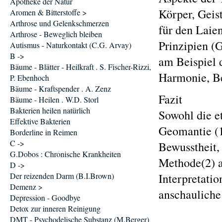
Apotheke der Natur
Körper, Geist
Aromen & Bitterstoffe >
Arthrose und Gelenkschmerzen
für den Laie
Arthrose - Beweglich bleiben
Prinzipien (
Autismus - Naturkontakt (C.G. Arvay)
B ->
am Beispiel 
Bäume - Blätter - Heilkraft . S. Fischer-Rizzi,
Harmonie, Be
P. Ebenhoch
Bäume - Kraftspender . A. Zenz
Fazit
Bäume - Heilen . W.D. Storl
Bakterien heilen natürlich
Sowohl die e
Effektive Bakterien
Geomantie (1
Borderline in Reimen
C ->
Bewusstheit,
G.Dobos : Chronische Krankheiten
Methode(2) a
D ->
Der reizenden Darm (B.I.Brown)
Interpretatio
Demenz >
anschaulich
Depression - Goodbye
Detox zur inneren Reinigung
DMT - Psychodelische Substanz (M.Berger)