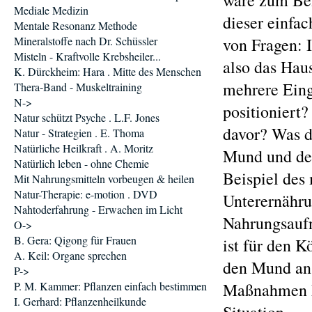
wäre zum Bei
Mediale Medizin
dieser einfac
Mentale Resonanz Methode
Mineralstoffe nach Dr. Schüssler
von Fragen: I
Misteln - Kraftvolle Krebsheiler...
also das Hau
K. Dürckheim: Hara . Mitte des Menschen
mehrere Eing
Thera-Band - Muskeltraining
N->
positioniert
Natur schützt Psyche . L.F. Jones
davor? Was d
Natur - Strategien . E. Thoma
Natürliche Heilkraft . A. Moritz
Mund und de
Natürlich leben - ohne Chemie
Beispiel des
Mit Nahrungsmitteln vorbeugen & heilen
Natur-Therapie: e-motion . DVD
Unterernähru
Nahtoderfahrung - Erwachen im Licht
Nahrungsaufn
O->
B. Gera: Qigong für Frauen
ist für den K
A. Keil: Organe sprechen
den Mund an 
P->
P. M. Kammer: Pflanzen einfach bestimmen
Maßnahmen hi
I. Gerhard: Pflanzenheilkunde