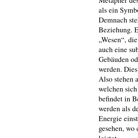
Metapher des
als ein Symb
Demnach steh
Beziehung. E
„Wesen“, die
auch eine su
Gebäuden ode
werden. Dies
Also stehen 
welchen sich
befindet in 
werden als d
Energie eins
gesehen, wo d