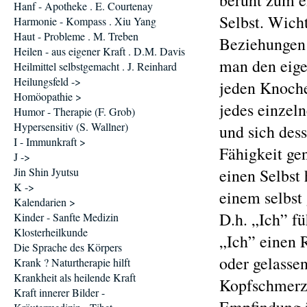
beruht zum e
Hanf - Apotheke . E. Courtenay
Selbst. Wicht
Harmonie - Kompass . Xiu Yang
Haut - Probleme . M. Treben
Beziehungen 
Heilen - aus eigener Kraft . D.M. Davis
man den eige
Heilmittel selbstgemacht . J. Reinhard
Heilungsfeld ->
jeden Knoche
Homöopathie >
jedes einzel
Humor - Therapie (F. Grob)
Hypersensitiv (S. Wallner)
und sich dess
I - Immunkraft >
Fähigkeit ge
J ->
Jin Shin Jyutsu
einen Selbst
K ->
einem selbst
Kalendarien >
D.h. „Ich” f
Kinder - Sanfte Medizin
Klosterheilkunde
„Ich” einen 
Die Sprache des Körpers
oder gelassen
Krank ? Naturtherapie hilft
Krankheit als heilende Kraft
Kopfschmerze
Kraft innerer Bilder -