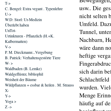
Bewegungen, 
T->
usw.. Die ge
C. Bengel: Extra vegant . Typenlehre
U->
nicht selten
W:D: Storl: Ur-Medizin
Umfeld. Daz
Überlebt haben
UnTot-
Tunnel, unte
Urtinkturen - Pflanzlich (H.+K.
Nachbarn, He
Kalbermatten)
wäre dann no
V->
P. M. Dieckmann:..Vergebung
heftige verga
B. Patrick: Verhaltensgestörte Tiere
Fingerabdruc
W- >
Waldbaden (B. Lemke)
sich darin be
Waldgeflüster, bibliophil
Schlachtfeld
Weisheit der Bäume
Wildpflanzen = essbar & heilen . M. Strauss
wurden. Viele
X-
Menge Erinne
Y->
Yoga >
häufig auf de
Z ->