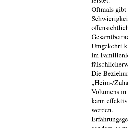
leistet.
Oftmals gibt 
Schwierigkei
offensichtlic
Gesamtbetrac
Umgekehrt ka
im Familienl
fälschlicher
Die Beziehu
„Heim-/Zuha
Volumens in 
kann effekti
werden.
Erfahrungsge