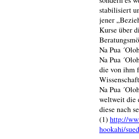
sondern es w
stabilisiert 
jener „Bezie
Kurse über d
Beratungsmög
Na Pua ´Oloh
Na Pua ´Olo
die von ihm 
Wissenschaft
Na Pua ´Oloh
weltweit die 
diese nach se
(1)
http://ww
hookahi/sued