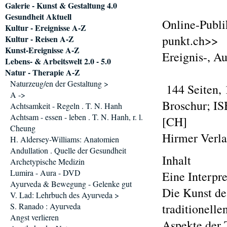
Galerie - Kunst & Gestaltung 4.0
Gesundheit Aktuell
Online-Publi
Kultur - Ereignisse A-Z
punkt.ch>>
Kultur - Reisen A-Z
Kunst-Ereignisse A-Z
Ereignis-, A
Lebens- & Arbeitswelt 2.0 - 5.0
Natur - Therapie A-Z
Naturzeug/en der Gestaltung >
144 Seiten, 
A ->
Broschur; IS
Achtsamkeit - Regeln . T. N. Hanh
Achtsam - essen - leben . T. N. Hanh, r. l.
[CH]
Cheung
Hirmer Verl
H. Aldersey-Williams: Anatomien
Andullation . Quelle der Gesundheit
Inhalt
Archetypische Medizin
Lumira - Aura - DVD
Eine Interpr
Ayurveda & Bewegung - Gelenke gut
Die Kunst des
V. Lad: Lehrbuch des Ayurveda >
S. Ranado : Ayurveda
traditionell
Angst verlieren
Aspekte der 