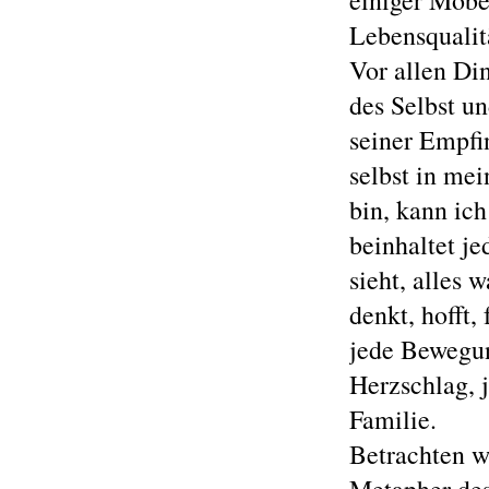
einiger Möbe
Lebensqualit
Vor allen Din
des Selbst u
seiner Empfi
selbst in me
bin, kann ic
beinhaltet j
sieht, alles 
denkt, hofft, 
jede Bewegu
Herzschlag, j
Familie.
Betrachten w