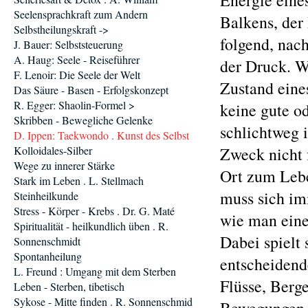
Energie eine
Seelensprachkraft zum Andern
Balkens, der
Selbstheilungskraft ->
folgend, nach
J. Bauer: Selbststeuerung
A. Haug: Seele - Reiseführer
der Druck. W
F. Lenoir: Die Seele der Welt
Zustand eine
Das Säure - Basen - Erfolgskonzept
R. Egger: Shaolin-Formel >
keine gute od
Skribben - Bewegliche Gelenke
schlichtweg 
D. Ippen: Taekwondo . Kunst des Selbst
Kolloidales-Silber
Zweck nicht f
Wege zu innerer Stärke
Ort zum Lebe
Stark im Leben . L. Stellmach
muss sich im
Steinheilkunde
Stress - Körper - Krebs . Dr. G. Maté
wie man eine
Spiritualität - heilkundlich üben . R.
Dabei spielt
Sonnenschmidt
Spontanheilung
entscheidend
L. Freund : Umgang mit dem Sterben
Flüsse, Berg
Leben - Sterben, tibetisch
Sykose - Mitte finden . R. Sonnenschmid