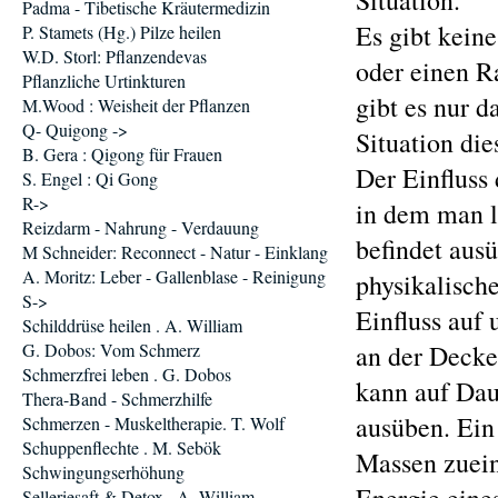
Situation.
Padma - Tibetische Kräutermedizin
Es gibt kein
P. Stamets (Hg.) Pilze heilen
W.D. Storl: Pflanzendevas
oder einen R
Pflanzliche Urtinkturen
gibt es nur d
M.Wood : Weisheit der Pflanzen
Q- Quigong ->
Situation di
B. Gera : Qigong für Frauen
Der Einfluss
S. Engel : Qi Gong
R->
in dem man 
Reizdarm - Nahrung - Verdauung
befindet ausü
M Schneider: Reconnect - Natur - Einklang
A. Moritz: Leber - Gallenblase - Reinigung
physikalische
S->
Einfluss auf 
Schilddrüse heilen . A. William
G. Dobos: Vom Schmerz
an der Decke 
Schmerzfrei leben . G. Dobos
kann auf Dau
Thera-Band - Schmerzhilfe
ausüben. Ein
Schmerzen - Muskeltherapie. T. Wolf
Schuppenflechte . M. Sebök
Massen zueina
Schwingungserhöhung
Selleriesaft & Detox . A. William