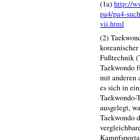
(1a)
http://w
pa4/pa4-such
vii.html
(2) Taekwon
koreanischer
Fußtechnik 
Taekwondo fü
mit anderen 
es sich in ei
Taekwondo-Te
ausgelegt, wa
Taekwondo do
vergleichbar
Kampfsporta