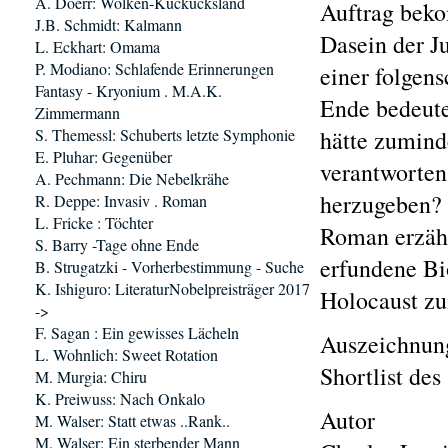
A. Doerr: Wolken-Kuckucksland
Auftrag beko
J.B. Schmidt: Kalmann
Dasein der Ju
L. Eckhart: Omama
P. Modiano: Schlafende Erinnerungen
einer folgen
Fantasy - Kryonium . M.A.K.
Ende bedeute
Zimmermann
S. Themessl: Schuberts letzte Symphonie
hätte zumind
E. Pluhar: Gegenüber
verantworten
A. Pechmann: Die Nebelkrähe
herzugeben? 
R. Deppe: Invasiv . Roman
L. Fricke : Töchter
Roman erzähl
S. Barry -Tage ohne Ende
erfundene Bi
B. Strugatzki - Vorherbestimmung - Suche
K. Ishiguro: LiteraturNobelpreisträger 2017
Holocaust zu
->
F. Sagan : Ein gewisses Lächeln
Auszeichnun
L. Wohnlich: Sweet Rotation
Shortlist de
M. Murgia: Chiru
K. Preiwuss: Nach Onkalo
Autor
M. Walser: Statt etwas ..Rank..
M. Walser: Ein sterbender Mann