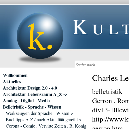
Kul
Navigation
Willkommen
Charles L
überspringen
Aktuelles
Architektur Design 2.0 - 4.0
belletristik
Architektur Lebensraum A_Z ->
Gerron . Ro
Analog - Digital - Media
Belletristik - Sprache - Wissen
dtv13-10lewi
Werkzeug/en der Sprache - Wissen >
http://www.k
Buchtipps A-Z / nach Aktualität gereiht >
Corona - Comic . Vervirte Zeiten . R. König
gerron.htm