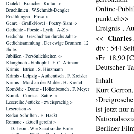
Dialekt - Bräuche - Kultur ->
Online-Publi
Bruchlinien . W.Schmidt-Dengler
Erzählungen - Prosa >
punkt.ch>>
Genre - GrafikNovel - Poetry-Slam ->
Ereignis-, A
Gedichte - Poesie - Lyrik . A-Z >
Charles 
Gedichte - Geschichten durchs Jahr >
<<
Gedichtsammlung . Der ewige Brunnen, 12
dtv : 544 Se
Jhdte.
Jubiläen - Persönlichkeiten ->
sFr 18,90 [
Klangbuch - bibliophil . H.C. Artmann...
Deutscher T
Krimis - Istrien . S. Hinzmann
Krimis - Leipzig - Authentisch . F. Kreisler
Inhalt
Krimis - Mord an der Mühle . H. Kreitel
Kurt Gerron, 
Komödie - Dante - Höllenbesuch . F. Meyer
Komik - Comics - Satire ->
›Dreigrosche
Lesereihe /-stücke - zweisprachig >
ist jetzt nur
Lesereisen ->
Reden-Schriften . E. Hackl
Nationalsozi
Romane - aktuell gereiht >
Berliner Film
D. Leon : Wie Saaat so die Ernte