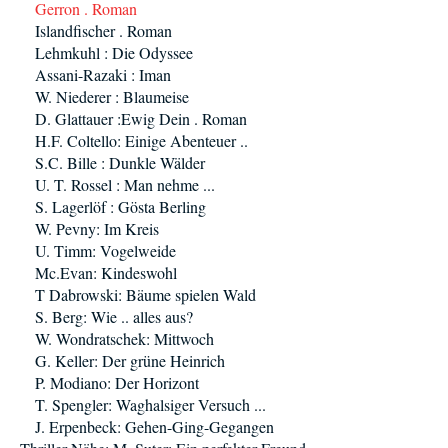
Gerron . Roman
Islandfischer . Roman
Lehmkuhl : Die Odyssee
Assani-Razaki : Iman
W. Niederer : Blaumeise
D. Glattauer :Ewig Dein . Roman
H.F. Coltello: Einige Abenteuer ..
S.C. Bille : Dunkle Wälder
U. T. Rossel : Man nehme ...
S. Lagerlöf : Gösta Berling
W. Pevny: Im Kreis
U. Timm: Vogelweide
Mc.Evan: Kindeswohl
T Dabrowski: Bäume spielen Wald
S. Berg: Wie .. alles aus?
W. Wondratschek: Mittwoch
G. Keller: Der grüne Heinrich
P. Modiano: Der Horizont
T. Spengler: Waghalsiger Versuch ...
J. Erpenbeck: Gehen-Ging-Gegangen