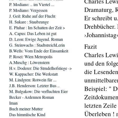
Charles Lewi
P. Modiano: .. im Viertel ...
Dramaturg, Re
P. Modiano: Vergessen
J. Geil: Ruhe auf der Flucht
Er schreibt 
H. Sukare : Staubzunge
Drehbücher. 
E. Pluhar : Im Schatten der Zeit >
A. Capus: Das Leben ist gut
›Johannistag
D. Leon: Ewige Jugend. Roman
G. Steinwachs : StadtstreichLerin
Fazit
B.Wells: Vom Ende der Einsamkeit
Charles Lewi
P. Rosei: Wien Metropolis
und den folg
A.Muschg : Löwenstern
H.v. Doderer: Die Strudelhofstiege ->
die Lesenden 
W. Kappacher: Die Werkstatt
unmittelbare
M. Lindgren: Rotwein für ...
J.B. Henderson: Letzter Bus ..
Beispiel: " D
M. Bulgakow: Die verfluchten Eier
Zeitdokument
Becker - Ardennen Roman
Iman
letzten Zeil
Buch meiner Mutter
Überleben !
Das himmlische Kind