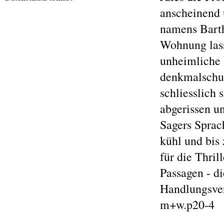
anscheinend 
namens Barth
Wohnung lass
unheimliche 
denkmalschut
schliesslich 
abgerissen u
Sagers Sprac
kühl und bis 
für die Thril
Passagen - d
Handlungsver
m+w.p20-4