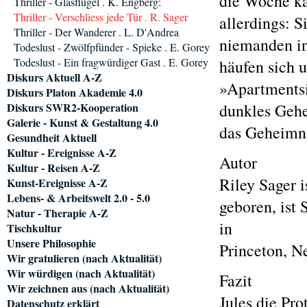
die Woche ka
Thriller - Glasflügel . K. Engberg:
Thriller - Verschliess jede Tür . R. Sager
allerdings: 
Thriller - Der Wanderer . L. D'Andrea
niemanden in
Todeslust - Zwölfpfünder - Spieke . E. Gorey
Todeslust - Ein fragwürdiger Gast . E. Gorey
häufen sich 
Diskurs Aktuell A-Z
»Apartmentsi
Diskurs Platon Akademie 4.0
Diskurs SWR2-Kooperation
dunkles Gehei
Galerie - Kunst & Gestaltung 4.0
das Geheimnis
Gesundheit Aktuell
Kultur - Ereignisse A-Z
Autor
Kultur - Reisen A-Z
Riley Sager 
Kunst-Ereignisse A-Z
Lebens- & Arbeitswelt 2.0 - 5.0
geboren, ist 
Natur - Therapie A-Z
in
Tischkultur
Unsere Philosophie
Princeton, N
Wir gratulieren (nach Aktualität)
Wir würdigen (nach Aktualität)
Fazit
Wir zeichnen aus (nach Aktualität)
Jules die Pro
Datenschutz erklärt