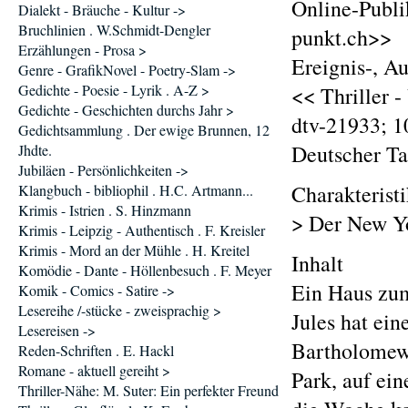
Online-Publi
Dialekt - Bräuche - Kultur ->
Bruchlinien . W.Schmidt-Dengler
punkt.ch>>
Erzählungen - Prosa >
Ereignis-, A
Genre - GrafikNovel - Poetry-Slam ->
Gedichte - Poesie - Lyrik . A-Z >
<< Thriller -
Gedichte - Geschichten durchs Jahr >
dtv-21933; 1
Gedichtsammlung . Der ewige Brunnen, 12
Deutscher T
Jhdte.
Jubiläen - Persönlichkeiten ->
Charakterist
Klangbuch - bibliophil . H.C. Artmann...
Krimis - Istrien . S. Hinzmann
> Der New Yo
Krimis - Leipzig - Authentisch . F. Kreisler
Krimis - Mord an der Mühle . H. Kreitel
Inhalt
Komödie - Dante - Höllenbesuch . F. Meyer
Ein Haus zu
Komik - Comics - Satire ->
Lesereihe /-stücke - zweisprachig >
Jules hat ei
Lesereisen ->
Bartholomew,
Reden-Schriften . E. Hackl
Romane - aktuell gereiht >
Park, auf ei
Thriller-Nähe: M. Suter: Ein perfekter Freund