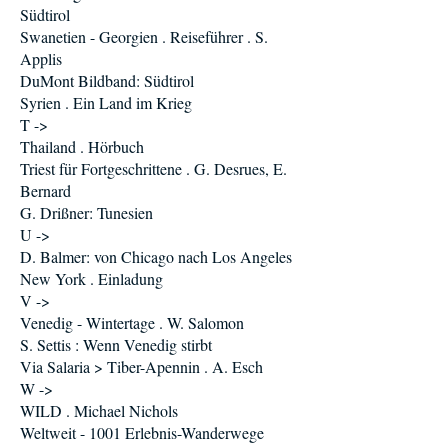
Südtirol
Swanetien - Georgien . Reiseführer . S.
Applis
DuMont Bildband: Südtirol
Syrien . Ein Land im Krieg
T ->
Thailand . Hörbuch
Triest für Fortgeschrittene . G. Desrues, E.
Bernard
G. Drißner: Tunesien
U ->
D. Balmer: von Chicago nach Los Angeles
New York . Einladung
V ->
Venedig - Wintertage . W. Salomon
S. Settis : Wenn Venedig stirbt
Via Salaria > Tiber-Apennin . A. Esch
W ->
WILD . Michael Nichols
Weltweit - 1001 Erlebnis-Wanderwege