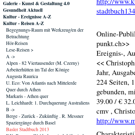
http://www.k
Galerie - Kunst & Gestaltung 4.0
stadtbuch13
Gesundheit Aktuell
Kultur - Ereignisse A-Z
Kultur - Reisen A-Z
Begegnungs-Raum mit Werkzeug/en der
Online-Publi
Betrachtung
punkt.ch>>
Hör-Reisen
Lese-Reisen >
Ereignis-, A
A ->
<< Christoph
Alpen - 82 Viertausender (M. Czerny)
Arbeiterhütten im Tal der Könige
Jahr, Ausgab
Augusta Raurica
224 Seiten, 
U. Eco: Von Atlantis nach Mittelerde
Quer durch Athen
gebunden, mi
Markaris - Athen quer
39.00 / € 32.
L. Leichhardt: 1. Durchquerung Australiens
B ->
cmv , Christ
Berge - Zurück - Zukünftig . R. Messner
http://www.m
Spaziergänge durch Basel
Basler Stadtbuch 2013
Charakterist