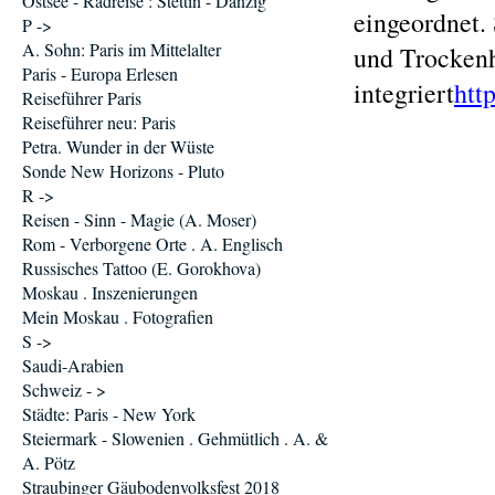
Ostsee - Radreise : Stettin - Danzig
eingeordnet.
P ->
A. Sohn: Paris im Mittelalter
und Trockenh
Paris - Europa Erlesen
integriert
htt
Reiseführer Paris
Reiseführer neu: Paris
Petra. Wunder in der Wüste
Sonde New Horizons - Pluto
R ->
Reisen - Sinn - Magie (A. Moser)
Rom - Verborgene Orte . A. Englisch
Russisches Tattoo (E. Gorokhova)
Moskau . Inszenierungen
Mein Moskau . Fotografien
S ->
Saudi-Arabien
Schweiz - >
Städte: Paris - New York
Steiermark - Slowenien . Gehmütlich . A. &
A. Pötz
Straubinger Gäubodenvolksfest 2018