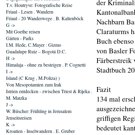
der Kriminal
T.v. Houtryve: Fotografische Reise
Kantonalban
Friaul - Lesen . Wandern
Friaul - 20 Wanderwege . B. Kaltenböck
Nachbarn Ba
G ->
Claraturms ha
Mit Goethe reisen
Gärten - Parks
Buch ebenso 
I.M. Hede, C.Mayer : Gizmo
von Basler F
Guadalupe Ruiz – Bogotá D.C.
H ->
Färberstreik
Himalaja - ohne zu besteigen . P. Cognetti
Stadtbuch 20
I ->
Island (C Krug , M.Poliza) )
Von Mesopotamien zum Irak
Fazit
Istrien entdecken - zwischen Triest & Rijeka .
134 mal ersc
M. Matzka
J ->
ausgezeichne
W. Büscher: Frühling in Jerusalem
griffigen Reg
Jenseitsreisen
K ->
bedeutet kan
Kroatien - Inselwandern . E. Gruber