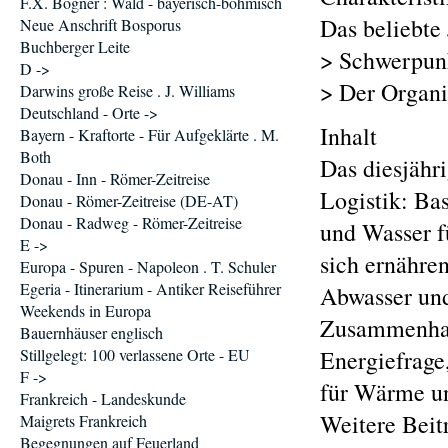
F.X. Bogner : Wald - bayerisch-böhmisch
Das beliebte 
Neue Anschrift Bosporus
Buchberger Leite
> Schwerpunk
D ->
> Der Organi
Darwins große Reise . J. Williams
Deutschland - Orte ->
Inhalt
Bayern - Kraftorte - Für Aufgeklärte . M.
Both
Das diesjähr
Donau - Inn - Römer-Zeitreise
Logistik: Ba
Donau - Römer-Zeitreise (DE-AT)
Donau - Radweg - Römer-Zeitreise
und Wasser f
E ->
sich ernähren
Europa - Spuren - Napoleon . T. Schuler
Egeria - Itinerarium - Antiker Reiseführer
Abwasser und
Weekends in Europa
Zusammenhang
Bauernhäuser englisch
Stillgelegt: 100 verlassene Orte - EU
Energiefrage
F ->
für Wärme un
Frankreich - Landeskunde
Weitere Beitr
Maigrets Frankreich
Begegnungen auf Feuerland