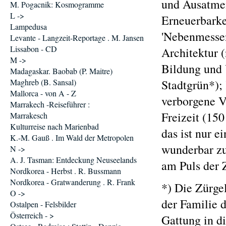
und Ausatmens
M. Pogacnik: Kosmogramme
L ->
Erneuerbarkei
Lampedusa
'Nebenmessen
Levante - Langzeit-Reportage . M. Jansen
Lissabon - CD
Architektur 
M ->
Bildung und 
Madagaskar. Baobab (P. Maitre)
Maghreb (B. Sansal)
Stadtgrün*);
Mallorca - von A - Z
verborgene Ve
Marrakech -Reiseführer :
Freizeit (15
Marrakesch
Kulturreise nach Marienbad
das ist nur e
K.-M. Gauß . Im Wald der Metropolen
wunderbar zu
N ->
A. J. Tasman: Entdeckung Neuseelands
am Puls der 
Nordkorea - Herbst . R. Bussmann
Nordkorea - Gratwanderung . R. Frank
*) Die Zürge
O ->
der Familie 
Ostalpen - Felsbilder
Österreich - >
Gattung in d