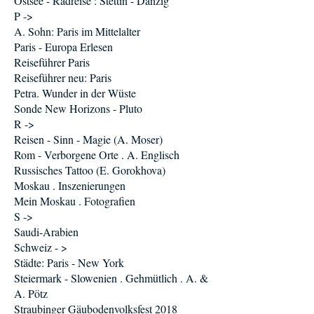
Ostsee - Radreise : Stettin - Danzig
P ->
A. Sohn: Paris im Mittelalter
Paris - Europa Erlesen
Reiseführer Paris
Reiseführer neu: Paris
Petra. Wunder in der Wüste
Sonde New Horizons - Pluto
R ->
Reisen - Sinn - Magie (A. Moser)
Rom - Verborgene Orte . A. Englisch
Russisches Tattoo (E. Gorokhova)
Moskau . Inszenierungen
Mein Moskau . Fotografien
S ->
Saudi-Arabien
Schweiz - >
Städte: Paris - New York
Steiermark - Slowenien . Gehmütlich . A. &
A. Pötz
Straubinger Gäubodenvolksfest 2018