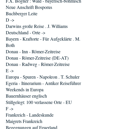
F.X. Bogner : Wald - bayerisch-böhmisch
Neue Anschrift Bosporus
Buchberger Leite
D ->
Darwins große Reise . J. Williams
Deutschland - Orte ->
Bayern - Kraftorte - Für Aufgeklärte . M.
Both
Donau - Inn - Römer-Zeitreise
Donau - Römer-Zeitreise (DE-AT)
Donau - Radweg - Römer-Zeitreise
E ->
Europa - Spuren - Napoleon . T. Schuler
Egeria - Itinerarium - Antiker Reiseführer
Weekends in Europa
Bauernhäuser englisch
Stillgelegt: 100 verlassene Orte - EU
F ->
Frankreich - Landeskunde
Maigrets Frankreich
Begegnungen auf Feuerland