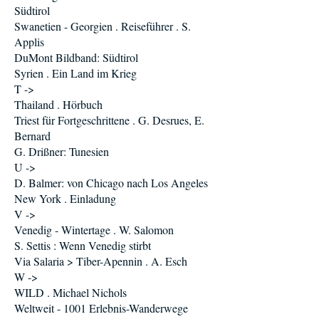
Südtirol
Swanetien - Georgien . Reiseführer . S.
Applis
DuMont Bildband: Südtirol
Syrien . Ein Land im Krieg
T ->
Thailand . Hörbuch
Triest für Fortgeschrittene . G. Desrues, E.
Bernard
G. Drißner: Tunesien
U ->
D. Balmer: von Chicago nach Los Angeles
New York . Einladung
V ->
Venedig - Wintertage . W. Salomon
S. Settis : Wenn Venedig stirbt
Via Salaria > Tiber-Apennin . A. Esch
W ->
WILD . Michael Nichols
Weltweit - 1001 Erlebnis-Wanderwege