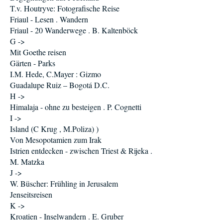
T.v. Houtryve: Fotografische Reise
Friaul - Lesen . Wandern
Friaul - 20 Wanderwege . B. Kaltenböck
G ->
Mit Goethe reisen
Gärten - Parks
I.M. Hede, C.Mayer : Gizmo
Guadalupe Ruiz – Bogotá D.C.
H ->
Himalaja - ohne zu besteigen . P. Cognetti
I ->
Island (C Krug , M.Poliza) )
Von Mesopotamien zum Irak
Istrien entdecken - zwischen Triest & Rijeka .
M. Matzka
J ->
W. Büscher: Frühling in Jerusalem
Jenseitsreisen
K ->
Kroatien - Inselwandern . E. Gruber