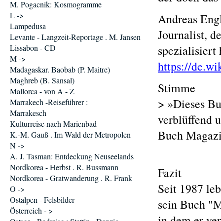
M. Pogacnik: Kosmogramme
L ->
Andreas Engli
Lampedusa
Journalist, d
Levante - Langzeit-Reportage . M. Jansen
Lissabon - CD
spezialisiert 
M ->
https://de.w
Madagaskar. Baobab (P. Maitre)
Maghreb (B. Sansal)
Stimme
Mallorca - von A - Z
> »Dieses Bu
Marrakech -Reiseführer :
Marrakesch
verblüffend 
Kulturreise nach Marienbad
Buch Magazi
K.-M. Gauß . Im Wald der Metropolen
N ->
A. J. Tasman: Entdeckung Neuseelands
Nordkorea - Herbst . R. Bussmann
Fazit
Nordkorea - Gratwanderung . R. Frank
Seit 1987 leb
O ->
Ostalpen - Felsbilder
sein Buch "M
Österreich - >
in dem er ve