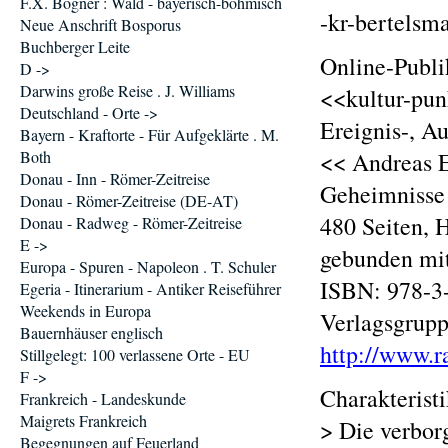
F.X. Bogner : Wald - bayerisch-böhmisch
-kr-bertelsm
Neue Anschrift Bosporus
Buchberger Leite
Online-Publi
D ->
Darwins große Reise . J. Williams
<<kultur-pun
Deutschland - Orte ->
Ereignis-, A
Bayern - Kraftorte - Für Aufgeklärte . M.
Both
<< Andreas E
Donau - Inn - Römer-Zeitreise
Geheimnisse 
Donau - Römer-Zeitreise (DE-AT)
480 Seiten, 
Donau - Radweg - Römer-Zeitreise
E ->
gebunden mit
Europa - Spuren - Napoleon . T. Schuler
ISBN: 978-3-
Egeria - Itinerarium - Antiker Reiseführer
Weekends in Europa
Verlagsgrup
Bauernhäuser englisch
http://www.
Stillgelegt: 100 verlassene Orte - EU
F ->
Charakterist
Frankreich - Landeskunde
Maigrets Frankreich
> Die verbor
Begegnungen auf Feuerland