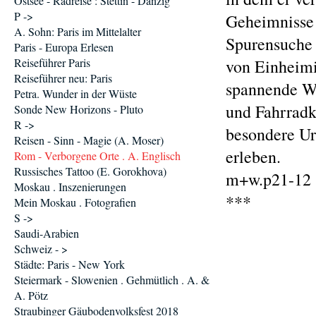
Ostsee - Radreise : Stettin - Danzig
P ->
Geheimnisse 
A. Sohn: Paris im Mittelalter
Spurensuche 
Paris - Europa Erlesen
Reiseführer Paris
von Einheimi
Reiseführer neu: Paris
spannende We
Petra. Wunder in der Wüste
und Fahrradk
Sonde New Horizons - Pluto
R ->
besondere Ur
Reisen - Sinn - Magie (A. Moser)
erleben.
Rom - Verborgene Orte . A. Englisch
Russisches Tattoo (E. Gorokhova)
m+w.p21-12 
Moskau . Inszenierungen
***
Mein Moskau . Fotografien
S ->
Saudi-Arabien
Schweiz - >
Städte: Paris - New York
Steiermark - Slowenien . Gehmütlich . A. &
A. Pötz
Straubinger Gäubodenvolksfest 2018