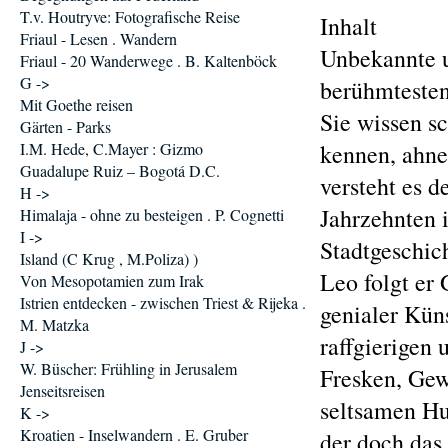
T.v. Houtryve: Fotografische Reise
Inhalt
Friaul - Lesen . Wandern
Unbekannte u
Friaul - 20 Wanderwege . B. Kaltenböck
G ->
berühmteste
Mit Goethe reisen
Sie wissen s
Gärten - Parks
I.M. Hede, C.Mayer : Gizmo
kennen, ahne
Guadalupe Ruiz – Bogotá D.C.
versteht es d
H ->
Jahrzehnten 
Himalaja - ohne zu besteigen . P. Cognetti
I ->
Stadtgeschi
Island (C Krug , M.Poliza) )
Leo folgt er 
Von Mesopotamien zum Irak
Istrien entdecken - zwischen Triest & Rijeka .
genialer Kün
M. Matzka
raffgierigen
J ->
W. Büscher: Frühling in Jerusalem
Fresken, Gew
Jenseitsreisen
seltsamen Hum
K ->
Kroatien - Inselwandern . E. Gruber
der doch das