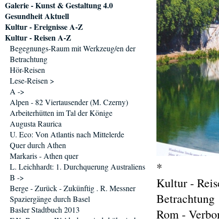
Galerie - Kunst & Gestaltung 4.0
Gesundheit Aktuell
Kultur - Ereignisse A-Z
Kultur - Reisen A-Z
Begegnungs-Raum mit Werkzeug/en der
Betrachtung
Hör-Reisen
Lese-Reisen >
A ->
Alpen - 82 Viertausender (M. Czerny)
Arbeiterhütten im Tal der Könige
Augusta Raurica
U. Eco: Von Atlantis nach Mittelerde
Quer durch Athen
Markaris - Athen quer
*
L. Leichhardt: 1. Durchquerung Australiens
B ->
Kultur - Re
Berge - Zurück - Zukünftig . R. Messner
Betrachtung
Spaziergänge durch Basel
Basler Stadtbuch 2013
Rom - Verbor