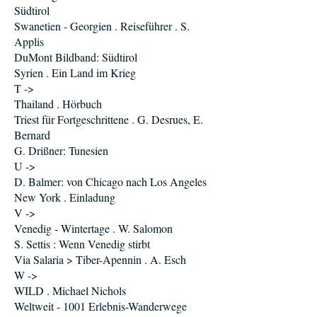
Südtirol
Swanetien - Georgien . Reiseführer . S.
Applis
DuMont Bildband: Südtirol
Syrien . Ein Land im Krieg
T ->
Thailand . Hörbuch
Triest für Fortgeschrittene . G. Desrues, E.
Bernard
G. Drißner: Tunesien
U ->
D. Balmer: von Chicago nach Los Angeles
New York . Einladung
V ->
Venedig - Wintertage . W. Salomon
S. Settis : Wenn Venedig stirbt
Via Salaria > Tiber-Apennin . A. Esch
W ->
WILD . Michael Nichols
Weltweit - 1001 Erlebnis-Wanderwege