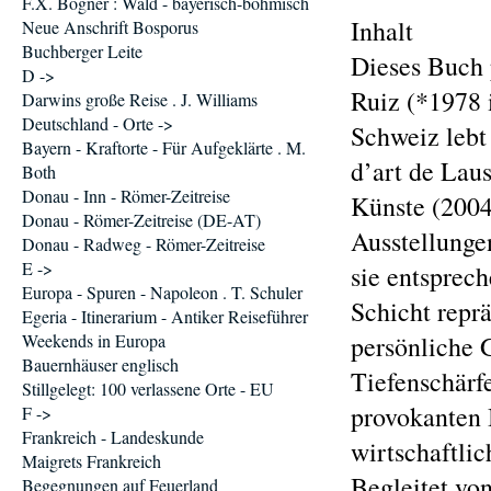
F.X. Bogner : Wald - bayerisch-böhmisch
Inhalt
Neue Anschrift Bosporus
Buchberger Leite
Dieses Buch 
D ->
Ruiz (*1978 i
Darwins große Reise . J. Williams
Deutschland - Orte ->
Schweiz lebt
Bayern - Kraftorte - Für Aufgeklärte . M.
d’art de Lau
Both
Donau - Inn - Römer-Zeitreise
Künste (2004
Donau - Römer-Zeitreise (DE-AT)
Ausstellungen
Donau - Radweg - Römer-Zeitreise
E ->
sie entsprech
Europa - Spuren - Napoleon . T. Schuler
Schicht reprä
Egeria - Itinerarium - Antiker Reiseführer
Weekends in Europa
persönliche G
Bauernhäuser englisch
Tiefenschärf
Stillgelegt: 100 verlassene Orte - EU
provokanten 
F ->
Frankreich - Landeskunde
wirtschaftlic
Maigrets Frankreich
Begleitet vo
Begegnungen auf Feuerland