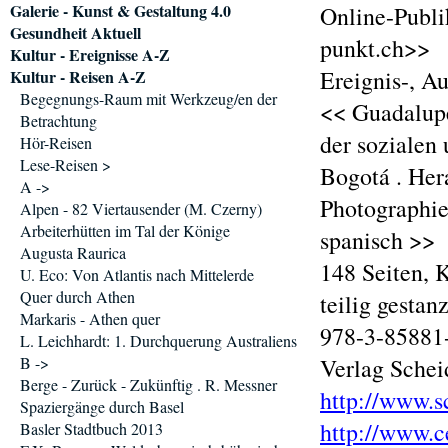
Galerie - Kunst & Gestaltung 4.0
Online-Publi
Gesundheit Aktuell
punkt.ch>>
Kultur - Ereignisse A-Z
Ereignis-, A
Kultur - Reisen A-Z
Begegnungs-Raum mit Werkzeug/en der
<< Guadalupe
Betrachtung
der sozialen
Hör-Reisen
Lese-Reisen >
Bogotá . Her
A ->
Photographie 
Alpen - 82 Viertausender (M. Czerny)
Arbeiterhütten im Tal der Könige
spanisch >>
Augusta Raurica
148 Seiten, 
U. Eco: Von Atlantis nach Mittelerde
Quer durch Athen
teilig gestan
Markaris - Athen quer
978-3-85881-
L. Leichhardt: 1. Durchquerung Australiens
B ->
Verlag Schei
Berge - Zurück - Zukünftig . R. Messner
http://www.s
Spaziergänge durch Basel
http://www.c
Basler Stadtbuch 2013