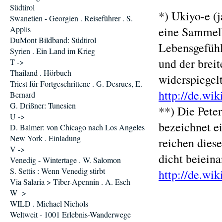
Südtirol
*) Ukiyo-e (j
Swanetien - Georgien . Reiseführer . S.
Applis
eine Sammelb
DuMont Bildband: Südtirol
Lebensgefüh
Syrien . Ein Land im Krieg
und der brei
T ->
Thailand . Hörbuch
widerspiegel
Triest für Fortgeschrittene . G. Desrues, E.
http://de.wi
Bernard
G. Drißner: Tunesien
**) Die Pete
U ->
bezeichnet e
D. Balmer: von Chicago nach Los Angeles
New York . Einladung
reichen dies
V ->
dicht beieina
Venedig - Wintertage . W. Salomon
S. Settis : Wenn Venedig stirbt
http://de.w
Via Salaria > Tiber-Apennin . A. Esch
W ->
WILD . Michael Nichols
Weltweit - 1001 Erlebnis-Wanderwege