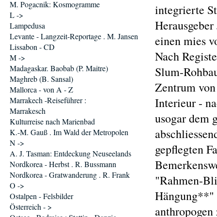
M. Pogacnik: Kosmogramme
integrierte S
L ->
Herausgeber 
Lampedusa
Levante - Langzeit-Reportage . M. Jansen
einen mies vo
Lissabon - CD
Nach Registe
M ->
Madagaskar. Baobab (P. Maitre)
Slum-Rohbaut
Maghreb (B. Sansal)
Zentrum von 
Mallorca - von A - Z
Marrakech -Reiseführer :
Interieur - n
Marrakesch
usogar dem g
Kulturreise nach Marienbad
abschliessen
K.-M. Gauß . Im Wald der Metropolen
N ->
gepflegten Fa
A. J. Tasman: Entdeckung Neuseelands
Bemerkenswer
Nordkorea - Herbst . R. Bussmann
Nordkorea - Gratwanderung . R. Frank
"Rahmen-Blic
O ->
Hängung**" v
Ostalpen - Felsbilder
Österreich - >
anthropogen 