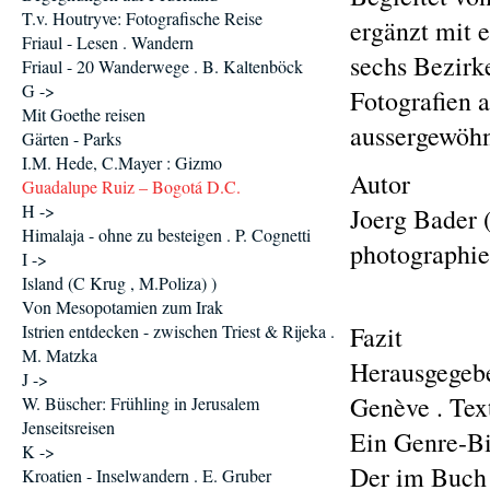
T.v. Houtryve: Fotografische Reise
ergänzt mit 
Friaul - Lesen . Wandern
sechs Bezirke
Friaul - 20 Wanderwege . B. Kaltenböck
G ->
Fotografien a
Mit Goethe reisen
aussergewöhn
Gärten - Parks
I.M. Hede, C.Mayer : Gizmo
Autor
Guadalupe Ruiz – Bogotá D.C.
H ->
Joerg Bader (
Himalaja - ohne zu besteigen . P. Cognetti
photographie
I ->
Island (C Krug , M.Poliza) )
Von Mesopotamien zum Irak
Istrien entdecken - zwischen Triest & Rijeka .
Fazit
M. Matzka
Herausgegebe
J ->
Genève . Text
W. Büscher: Frühling in Jerusalem
Jenseitsreisen
Ein Genre-Bil
K ->
Der im Buch
Kroatien - Inselwandern . E. Gruber