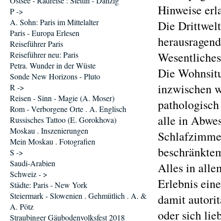
Ostsee - Radreise : Stettin - Danzig
Hinweise erl
P ->
A. Sohn: Paris im Mittelalter
Die Drittwel
Paris - Europa Erlesen
herausragend
Reiseführer Paris
Reiseführer neu: Paris
Wesentliches
Petra. Wunder in der Wüste
Die Wohnsitu
Sonde New Horizons - Pluto
inzwischen w
R ->
Reisen - Sinn - Magie (A. Moser)
pathologisch 
Rom - Verborgene Orte . A. Englisch
alle in Abwe
Russisches Tattoo (E. Gorokhova)
Moskau . Inszenierungen
Schlafzimmer
Mein Moskau . Fotografien
beschränktem
S ->
Saudi-Arabien
Alles in alle
Schweiz - >
Erlebnis ein
Städte: Paris - New York
Steiermark - Slowenien . Gehmütlich . A. &
damit autorit
A. Pötz
oder sich lie
Straubinger Gäubodenvolksfest 2018