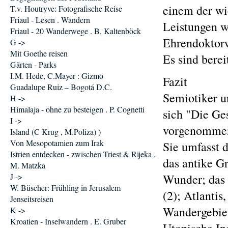
einem der wi
T.v. Houtryve: Fotografische Reise
Friaul - Lesen . Wandern
Leistungen w
Friaul - 20 Wanderwege . B. Kaltenböck
Ehrendoktorw
G ->
Mit Goethe reisen
Es sind bere
Gärten - Parks
I.M. Hede, C.Mayer : Gizmo
Fazit
Guadalupe Ruiz – Bogotá D.C.
Semiotiker u
H ->
Himalaja - ohne zu besteigen . P. Cognetti
sich "Die Ge
I ->
vorgenomme
Island (C Krug , M.Poliza) )
Von Mesopotamien zum Irak
Sie umfasst 
Istrien entdecken - zwischen Triest & Rijeka .
das antike G
M. Matzka
J ->
Wunder; das 
W. Büscher: Frühling in Jerusalem
(2); Atlanti
Jenseitsreisen
Wandergebiet
K ->
Kroatien - Inselwandern . E. Gruber