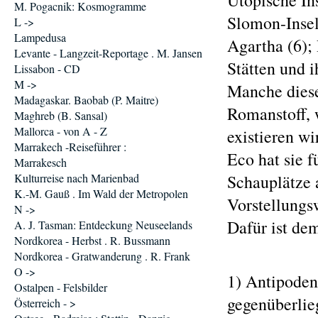
Utopische In
M. Pogacnik: Kosmogramme
Slomon-Insel
L ->
Lampedusa
Agartha (6); 
Levante - Langzeit-Reportage . M. Jansen
Stätten und i
Lissabon - CD
M ->
Manche diese
Madagaskar. Baobab (P. Maitre)
Romanstoff, w
Maghreb (B. Sansal)
Mallorca - von A - Z
existieren wi
Marrakech -Reiseführer :
Eco hat sie f
Marrakesch
Kulturreise nach Marienbad
Schauplätze 
K.-M. Gauß . Im Wald der Metropolen
Vorstellungs
N ->
Dafür ist de
A. J. Tasman: Entdeckung Neuseelands
Nordkorea - Herbst . R. Bussmann
Nordkorea - Gratwanderung . R. Frank
O ->
1) Antipoden 
Ostalpen - Felsbilder
gegenüberlie
Österreich - >