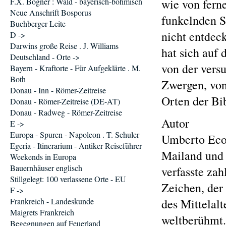
F.X. Bogner : Wald - bayerisch-böhmisch
wie von fern
Neue Anschrift Bosporus
funkelnden S
Buchberger Leite
nicht entdec
D ->
Darwins große Reise . J. Williams
hat sich auf
Deutschland - Orte ->
von der vers
Bayern - Kraftorte - Für Aufgeklärte . M.
Both
Zwergen, von
Donau - Inn - Römer-Zeitreise
Orten der Bib
Donau - Römer-Zeitreise (DE-AT)
Donau - Radweg - Römer-Zeitreise
Autor
E ->
Europa - Spuren - Napoleon . T. Schuler
Umberto Eco,
Egeria - Itinerarium - Antiker Reiseführer
Mailand und 
Weekends in Europa
Bauernhäuser englisch
verfasste zah
Stillgelegt: 100 verlassene Orte - EU
Zeichen, der 
F ->
Frankreich - Landeskunde
des Mittelal
Maigrets Frankreich
weltberühmt.
Begegnungen auf Feuerland