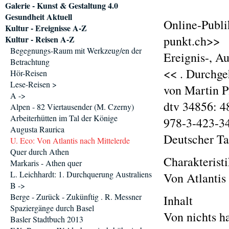
Galerie - Kunst & Gestaltung 4.0
Gesundheit Aktuell
Online-Publi
Kultur - Ereignisse A-Z
punkt.ch>>
Kultur - Reisen A-Z
Begegnungs-Raum mit Werkzeug/en der
Ereignis-, A
Betrachtung
<< . Durchgeh
Hör-Reisen
Lese-Reisen >
von Martin P
A ->
dtv 34856: 48
Alpen - 82 Viertausender (M. Czerny)
Arbeiterhütten im Tal der Könige
978-3-423-3
Augusta Raurica
Deutscher T
U. Eco: Von Atlantis nach Mittelerde
Quer durch Athen
Charakterist
Markaris - Athen quer
L. Leichhardt: 1. Durchquerung Australiens
Von Atlantis
B ->
Berge - Zurück - Zukünftig . R. Messner
Inhalt
Spaziergänge durch Basel
Von nichts h
Basler Stadtbuch 2013