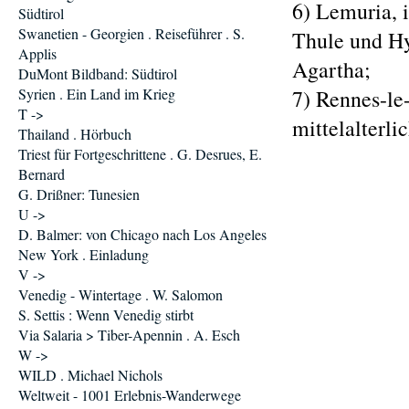
6) Lemuria, 
Südtirol
Swanetien - Georgien . Reiseführer . S.
Thule und Hy
Applis
Agartha;
DuMont Bildband: Südtirol
Syrien . Ein Land im Krieg
7) Rennes-le-
T ->
mittelalterli
Thailand . Hörbuch
Triest für Fortgeschrittene . G. Desrues, E.
Bernard
G. Drißner: Tunesien
U ->
D. Balmer: von Chicago nach Los Angeles
New York . Einladung
V ->
Venedig - Wintertage . W. Salomon
S. Settis : Wenn Venedig stirbt
Via Salaria > Tiber-Apennin . A. Esch
W ->
WILD . Michael Nichols
Weltweit - 1001 Erlebnis-Wanderwege