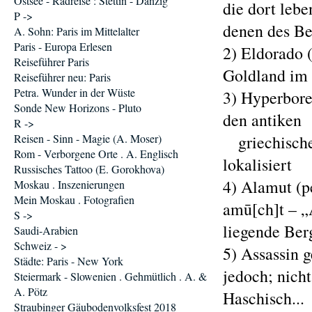
Ostsee - Radreise : Stettin - Danzig
die dort le
P ->
denen des Be
A. Sohn: Paris im Mittelalter
Paris - Europa Erlesen
2) Eldorado 
Reiseführer Paris
Goldland im 
Reiseführer neu: Paris
Petra. Wunder in der Wüste
3) Hyperbore
Sonde New Horizons - Pluto
den antiken
R ->
Reisen - Sinn - Magie (A. Moser)
griechische
Rom - Verborgene Orte . A. Englisch
lokalisiert
Russisches Tattoo (E. Gorokhova)
4) Alamut (persisch الموت , DMG Alamūt,
Moskau . Inszenierungen
Mein Moskau . Fotografien
amū[ch]t – „
S ->
liegende Be
Saudi-Arabien
Schweiz - >
5) Assassin 
Städte: Paris - New York
jedoch; nich
Steiermark - Slowenien . Gehmütlich . A. &
A. Pötz
Haschisch...
Straubinger Gäubodenvolksfest 2018