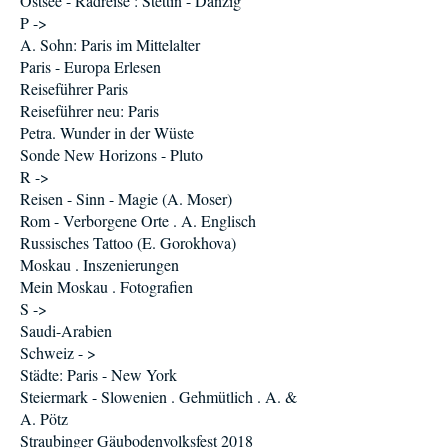
Ostsee - Radreise : Stettin - Danzig
P ->
A. Sohn: Paris im Mittelalter
Paris - Europa Erlesen
Reiseführer Paris
Reiseführer neu: Paris
Petra. Wunder in der Wüste
Sonde New Horizons - Pluto
R ->
Reisen - Sinn - Magie (A. Moser)
Rom - Verborgene Orte . A. Englisch
Russisches Tattoo (E. Gorokhova)
Moskau . Inszenierungen
Mein Moskau . Fotografien
S ->
Saudi-Arabien
Schweiz - >
Städte: Paris - New York
Steiermark - Slowenien . Gehmütlich . A. &
A. Pötz
Straubinger Gäubodenvolksfest 2018