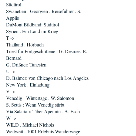
Südtirol
Swanetien - Georgien . Reiseführer . S.
Applis
DuMont Bildband: Südtirol
Syrien . Ein Land im Krieg
T ->
Thailand . Hörbuch
Triest für Fortgeschrittene . G. Desrues, E.
Bernard
G. Drißner: Tunesien
U ->
D. Balmer: von Chicago nach Los Angeles
New York . Einladung
V ->
Venedig - Wintertage . W. Salomon
S. Settis : Wenn Venedig stirbt
Via Salaria > Tiber-Apennin . A. Esch
W ->
WILD . Michael Nichols
Weltweit - 1001 Erlebnis-Wanderwege