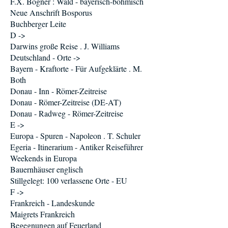
F.X. Bogner : Wald - bayerisch-böhmisch
Neue Anschrift Bosporus
Buchberger Leite
D ->
Darwins große Reise . J. Williams
Deutschland - Orte ->
Bayern - Kraftorte - Für Aufgeklärte . M.
Both
Donau - Inn - Römer-Zeitreise
Donau - Römer-Zeitreise (DE-AT)
Donau - Radweg - Römer-Zeitreise
E ->
Europa - Spuren - Napoleon . T. Schuler
Egeria - Itinerarium - Antiker Reiseführer
Weekends in Europa
Bauernhäuser englisch
Stillgelegt: 100 verlassene Orte - EU
F ->
Frankreich - Landeskunde
Maigrets Frankreich
Begegnungen auf Feuerland