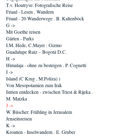
T.v. Houtryve: Fotografische Reise
Friaul - Lesen . Wandern
Friaul - 20 Wanderwege . B. Kaltenböck
G ->
Mit Goethe reisen
Gärten - Parks
I.M. Hede, C.Mayer : Gizmo
Guadalupe Ruiz – Bogotá D.C.
H ->
Himalaja - ohne zu besteigen . P. Cognetti
I ->
Island (C Krug , M.Poliza) )
Von Mesopotamien zum Irak
Istrien entdecken - zwischen Triest & Rijeka .
M. Matzka
J ->
W. Büscher: Frühling in Jerusalem
Jenseitsreisen
K ->
Kroatien - Inselwandern . E. Gruber