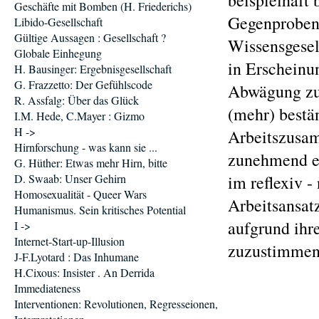
beispielhaft
Geschäfte mit Bomben (H. Friederichs)
Gegenproben 
Libido-Gesellschaft
Gültige Aussagen : Gesellschaft ?
Wissensgesel
Globale Einhegung
in Erscheinu
H. Bausinger: Ergebnisgesellschaft
G. Frazzetto: Der Gefühlscode
Abwägung zum 
R. Assfalg: Über das Glück
(mehr) bestän
I.M. Hede, C.Mayer : Gizmo
H ->
Arbeitszusa
Hirnforschung - was kann sie ...
zunehmend ei
G. Hüther: Etwas mehr Hirn, bitte
D. Swaab: Unser Gehirn
im reflexiv 
Homosexualität - Queer Wars
Arbeitsansat
Humanismus. Sein kritisches Potential
aufgrund ihr
I ->
Internet-Start-up-Illusion
zuzustimmen
J-F.Lyotard : Das Inhumane
H.Cixous: Insister . An Derrida
Immediateness
Interventionen: Revolutionen, Regresseionen,