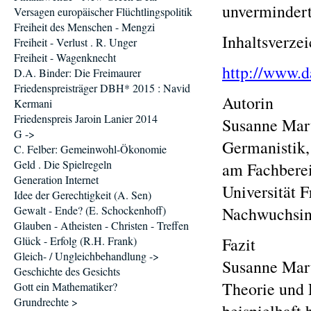
unvermindert
Versagen europäischer Flüchtlingspolitik
Freiheit des Menschen - Mengzi
Inhaltsverzei
Freiheit - Verlust . R. Unger
Freiheit - Wagenknecht
http://www.d
D.A. Binder: Die Freimaurer
Friedenspreisträger DBH* 2015 : Navid
Autorin
Kermani
Friedenspreis Jaroin Lanier 2014
Susanne Marti
G ->
Germanistik,
C. Felber: Gemeinwohl-Ökonomie
Geld . Die Spielregeln
am Fachberei
Generation Internet
Universität F
Idee der Gerechtigkeit (A. Sen)
Gewalt - Ende? (E. Schockenhoff)
Nachwuchsini
Glauben - Atheisten - Christen - Treffen
Glück - Erfolg (R.H. Frank)
Fazit
Gleich- / Ungleichbehandlung ->
Susanne Mart
Geschichte des Gesichts
Theorie und P
Gott ein Mathematiker?
Grundrechte >