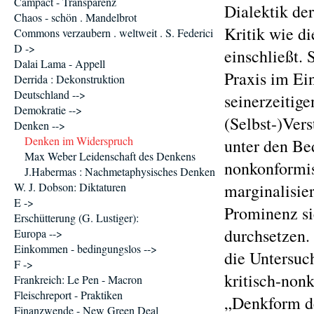
Campact - Transparenz
Dialektik de
Chaos - schön . Mandelbrot
Kritik wie d
Commons verzaubern . weltweit . S. Federici
D ->
einschließt.
Dalai Lama - Appell
Praxis im Ein
Derrida : Dekonstruktion
Deutschland -->
seinerzeitig
Demokratie -->
(Selbst-)Vers
Denken -->
Denken im Widerspruch
unter den Be
Max Weber Leidenschaft des Denkens
nonkonformis
J.Habermas : Nachmetaphysisches Denken
W. J. Dobson: Diktaturen
marginalisie
E ->
Prominenz sic
Erschütterung (G. Lustiger):
durchsetzen.
Europa -->
Einkommen - bedingungslos -->
die Untersuc
F ->
kritisch-nonk
Frankreich: Le Pen - Macron
Fleischreport - Praktiken
„Denkform de
Finanzwende - New Green Deal