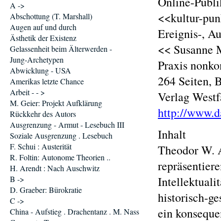
Online-Publi
A ->
<<kultur-pun
Abschottung (T. Marshall)
Augen auf und durch
Ereignis-, A
Ästhetik der Existenz
<< Susanne M
Gelassenheit beim Älterwerden -
Jung-Archetypen
Praxis nonkon
Abwicklung - USA
264 Seiten, 
Amerikas letzte Chance
Arbeit - - >
Verlag Westf
M. Geier: Projekt Aufklärung
http://www.d
Rückkehr des Autors
Ausgrenzung - Armut - Lesebuch III
Inhalt
Soziale Ausgrenzung . Lesebuch
F. Schui : Austerität
Theodor W. 
R. Foltin: Autonome Theorien ..
repräsentier
H. Arendt : Nach Auschwitz
B ->
Intellektuali
D. Graeber: Bürokratie
historisch-ge
C ->
ein konseque
China - Aufstieg . Drachentanz . M. Nass