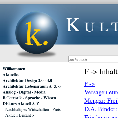
Kul
Navigation
Willkommen
F -> Inhalt
überspringen
Aktuelles
Architektur Design 2.0 - 4.0
F ->
Architektur Lebensraum A_Z ->
Versagen eur
Analog - Digital - Media
Belletristik - Sprache - Wissen
Mengzi: Frei
Diskurs Aktuell A-Z
D.A. Binder:
Nachhaltiges Wirtschaften - Preis
Aktuell-Brisant >
Friedensprei