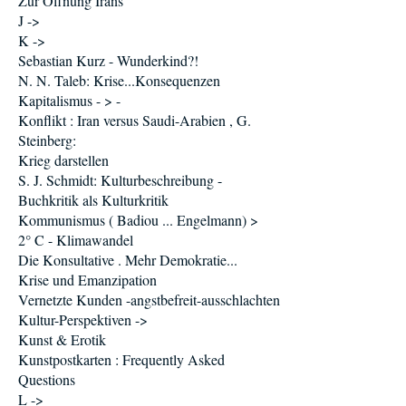
Zur Öffnung Irans
J ->
K ->
Sebastian Kurz - Wunderkind?!
N. N. Taleb: Krise...Konsequenzen
Kapitalismus - > -
Konflikt : Iran versus Saudi-Arabien , G.
Steinberg:
Krieg darstellen
S. J. Schmidt: Kulturbeschreibung -
Buchkritik als Kulturkritik
Kommunismus ( Badiou ... Engelmann) >
2° C - Klimawandel
Die Konsultative . Mehr Demokratie...
Krise und Emanzipation
Vernetzte Kunden -angstbefreit-ausschlachten
Kultur-Perspektiven ->
Kunst & Erotik
Kunstpostkarten : Frequently Asked
Questions
L ->