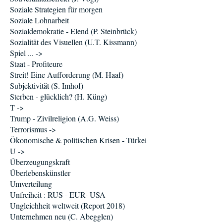
Soziale Strategien für morgen
Soziale Lohnarbeit
Sozialdemokratie - Elend (P. Steinbrück)
Sozialität des Visuellen (U.T. Kissmann)
Spiel ... ->
Staat - Profiteure
Streit! Eine Aufforderung (M. Haaf)
Subjektivität (S. Imhof)
Sterben - glücklich? (H. Küng)
T ->
Trump - Zivilreligion (A.G. Weiss)
Terrorismus ->
Ökonomische & politischen Krisen - Türkei
U ->
Überzeugungskraft
Überlebenskünstler
Umverteilung
Unfreiheit : RUS - EUR- USA
Ungleichheit weltweit (Report 2018)
Unternehmen neu (C. Abegglen)