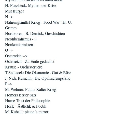
H. Flassbeck: Mythen der Krise
Mut Bürger
N ->
Nahrungsmittel-Krieg - Food War . H.-U.
Grimm
Nordkorea : B. Demick: Geschichten
Neoliberalismus - >
Nonkonformisten
O ->
Österreich -->
Österreich - Zu Ende gedacht?
Krause - Orchestertiere
T.Sedlacek: Die Ökonomie . Gut & Böse
J. Nida-Rümelin : Die Optimierungsfalle
P ->
M. Wehner: Putins Kalter Krieg
Homers letzter Satz
Hume Trost der Philosophie
Hösle : Ästhetik & Poetik
M. Kuball : platon´s mirror