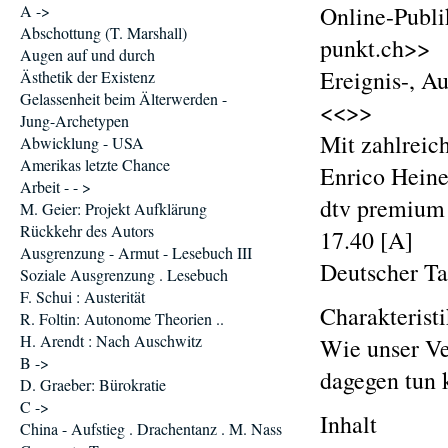
A ->
Online-Publi
Abschottung (T. Marshall)
punkt.ch>>
Augen auf und durch
Ereignis-, A
Ästhetik der Existenz
Gelassenheit beim Älterwerden -
<<>>
Jung-Archetypen
Mit zahlreic
Abwicklung - USA
Amerikas letzte Chance
Enrico Hein
Arbeit - - >
dtv premium 
M. Geier: Projekt Aufklärung
Rückkehr des Autors
17.40 [A]
Ausgrenzung - Armut - Lesebuch III
Deutscher Ta
Soziale Ausgrenzung . Lesebuch
F. Schui : Austerität
Charakterist
R. Foltin: Autonome Theorien ..
H. Arendt : Nach Auschwitz
Wie unser Ve
B ->
dagegen tun 
D. Graeber: Bürokratie
C ->
Inhalt
China - Aufstieg . Drachentanz . M. Nass