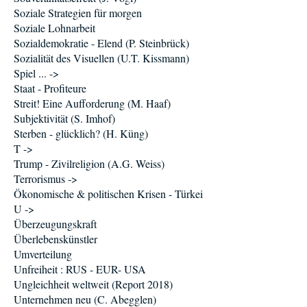
Soziale Strategien für morgen
Soziale Lohnarbeit
Sozialdemokratie - Elend (P. Steinbrück)
Sozialität des Visuellen (U.T. Kissmann)
Spiel ... ->
Staat - Profiteure
Streit! Eine Aufforderung (M. Haaf)
Subjektivität (S. Imhof)
Sterben - glücklich? (H. Küng)
T ->
Trump - Zivilreligion (A.G. Weiss)
Terrorismus ->
Ökonomische & politischen Krisen - Türkei
U ->
Überzeugungskraft
Überlebenskünstler
Umverteilung
Unfreiheit : RUS - EUR- USA
Ungleichheit weltweit (Report 2018)
Unternehmen neu (C. Abegglen)