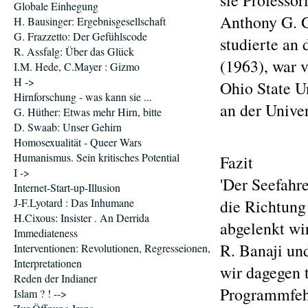
sie Professor
Globale Einhegung
Anthony G. 
H. Bausinger: Ergebnisgesellschaft
G. Frazzetto: Der Gefühlscode
studierte an
R. Assfalg: Über das Glück
(1963), war 
I.M. Hede, C.Mayer : Gizmo
H ->
Ohio State Un
Hirnforschung - was kann sie ...
an der Unive
G. Hüther: Etwas mehr Hirn, bitte
D. Swaab: Unser Gehirn
Homosexualität - Queer Wars
Humanismus. Sein kritisches Potential
Fazit
I ->
'Der Seefahre
Internet-Start-up-Illusion
J-F.Lyotard : Das Inhumane
die Richtung
H.Cixous: Insister . An Derrida
abgelenkt wi
Immediateness
R. Banaji un
Interventionen: Revolutionen, Regresseionen,
Interpretationen
wir dagegen 
Reden der Indianer
Programmfehl
Islam ? ! -->