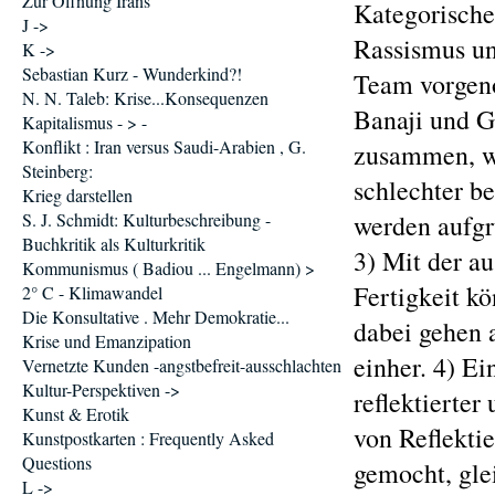
Zur Öffnung Irans
Kategorische
J ->
Rassismus un
K ->
Sebastian Kurz - Wunderkind?!
Team vorge
N. N. Taleb: Krise...Konsequenzen
Banaji und G
Kapitalismus - > -
Konflikt : Iran versus Saudi-Arabien , G.
zusammen, wa
Steinberg:
schlechter be
Krieg darstellen
S. J. Schmidt: Kulturbeschreibung -
werden aufgr
Buchkritik als Kulturkritik
3) Mit der a
Kommunismus ( Badiou ... Engelmann) >
Fertigkeit kö
2° C - Klimawandel
Die Konsultative . Mehr Demokratie...
dabei gehen 
Krise und Emanzipation
einher. 4) E
Vernetzte Kunden -angstbefreit-ausschlachten
Kultur-Perspektiven ->
reflektierte
Kunst & Erotik
von Reflekti
Kunstpostkarten : Frequently Asked
Questions
gemocht, glei
L ->