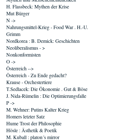
H. Flassbeck: Mythen der Krise
Mut Bürger
N ->
Nahrungsmittel-Krieg - Food War . H.-U.
Grimm
Nordkorea : B. Demick: Geschichten
Neoliberalismus - >
Nonkonformisten
O ->
Österreich -->
Österreich - Zu Ende gedacht?
Krause - Orchestertiere
T.Sedlacek: Die Ökonomie . Gut & Böse
J. Nida-Rümelin : Die Optimierungsfalle
P ->
M. Wehner: Putins Kalter Krieg
Homers letzter Satz
Hume Trost der Philosophie
Hösle : Ästhetik & Poetik
M. Kuball : platon´s mirror