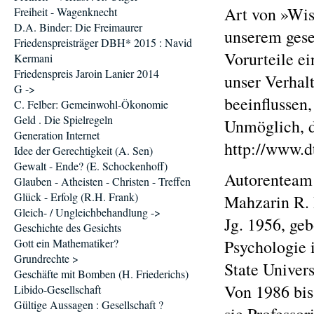
Art von »Wiss
Freiheit - Wagenknecht
D.A. Binder: Die Freimaurer
unserem gese
Friedenspreisträger DBH* 2015 : Navid
Vorurteile e
Kermani
Friedenspreis Jaroin Lanier 2014
unser Verhal
G ->
beeinflussen
C. Felber: Gemeinwohl-Ökonomie
Geld . Die Spielregeln
Unmöglich, d
Generation Internet
http://www.dt
Idee der Gerechtigkeit (A. Sen)
Gewalt - Ende? (E. Schockenhoff)
Autorenteam
Glauben - Atheisten - Christen - Treffen
Glück - Erfolg (R.H. Frank)
Mahzarin R. 
Gleich- / Ungleichbehandlung ->
Jg. 1956, ge
Geschichte des Gesichts
Gott ein Mathematiker?
Psychologie 
Grundrechte >
State Univer
Geschäfte mit Bomben (H. Friederichs)
Von 1986 bis 
Libido-Gesellschaft
Gültige Aussagen : Gesellschaft ?