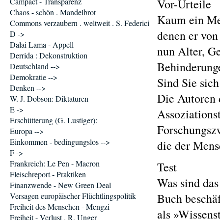
Campact - Transparenz
Vor-Urteile
Chaos - schön . Mandelbrot
Kaum ein Men
Commons verzaubern . weltweit . S. Federici
denen er von 
D ->
Dalai Lama - Appell
nun Alter, Ge
Derrida : Dekonstruktion
Behinderungen
Deutschland -->
Demokratie -->
Sind Sie sich
Denken -->
Die Autoren 
W. J. Dobson: Diktaturen
E ->
Assoziationst
Erschütterung (G. Lustiger):
Forschungszw
Europa -->
Einkommen - bedingungslos -->
die der Mensc
F ->
Frankreich: Le Pen - Macron
Test
Fleischreport - Praktiken
Was sind das 
Finanzwende - New Green Deal
Versagen europäischer Flüchtlingspolitik
Buch beschäf
Freiheit des Menschen - Mengzi
als »Wissens
Freiheit - Verlust . R. Unger