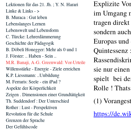
Explizite Vo
Lektionen für das 21. Jh. ; Y. N. Harari
Linke & Links - >
im Umgang mi
B. Muraca : Gut leben
tragen direk
Lebenslanges Lernen
Lebenswelt und Lebensform
sondern auch
C. Türcke: Lehrerdämmerung
Europas und 
Geschichte der Pädagogik
Quintessenz 
B. Döbeli Honegger: Mehr als 0 und 1
J. Förster: .. Haben - Sein ..
Rassendiskri
M.R. Banaji, A-G. Greenwald: Vor-Urteile
sie nur einen
Willensstärke - Energie - Ziele erreichen
K.P. Liessmann: ..Unbildung
spielt bei d
M. Ferraris: Seele - ein iPad ?
Rolle ! That
Aspekte der Körperlichkeit
Zeigen . Dimensionen einer Grundtätigkeit
(1) Voranges
Th. Suddendorf : Der Unterschied
Rother : Lust - Perspektiven
https://de.w
Revolution für die Schule
Grenzen der Sprache
Der Gefühlscode