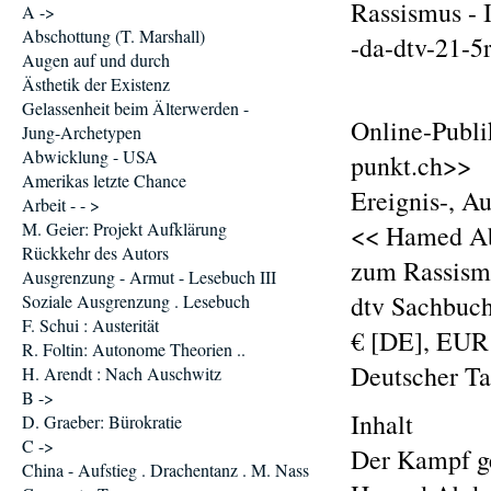
Rassismus - 
A ->
Abschottung (T. Marshall)
-da-dtv-21-5
Augen auf und durch
Ästhetik der Existenz
Gelassenheit beim Älterwerden -
Online-Publi
Jung-Archetypen
Abwicklung - USA
punkt.ch>>
Amerikas letzte Chance
Ereignis-, A
Arbeit - - >
M. Geier: Projekt Aufklärung
<< Hamed Abd
Rückkehr des Autors
zum Rassism
Ausgrenzung - Armut - Lesebuch III
dtv Sachbuch
Soziale Ausgrenzung . Lesebuch
F. Schui : Austerität
€ [DE], EUR 
R. Foltin: Autonome Theorien ..
Deutscher T
H. Arendt : Nach Auschwitz
B ->
Inhalt
D. Graeber: Bürokratie
C ->
Der Kampf ge
China - Aufstieg . Drachentanz . M. Nass