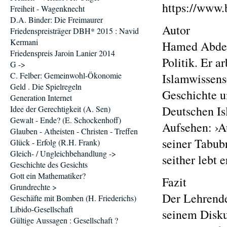
https://www
Freiheit - Wagenknecht
D.A. Binder: Die Freimaurer
Autor
Friedenspreisträger DBH* 2015 : Navid
Kermani
Hamed Abdel
Friedenspreis Jaroin Lanier 2014
Politik. Er 
G ->
C. Felber: Gemeinwohl-Ökonomie
Islamwissensc
Geld . Die Spielregeln
Geschichte u
Generation Internet
Deutschen Is
Idee der Gerechtigkeit (A. Sen)
Gewalt - Ende? (E. Schockenhoff)
Aufsehen: ›A
Glauben - Atheisten - Christen - Treffen
seiner Tabub
Glück - Erfolg (R.H. Frank)
Gleich- / Ungleichbehandlung ->
seither lebt 
Geschichte des Gesichts
Gott ein Mathematiker?
Fazit
Grundrechte >
Der Lehrend
Geschäfte mit Bomben (H. Friederichs)
Libido-Gesellschaft
seinem Disku
Gültige Aussagen : Gesellschaft ?