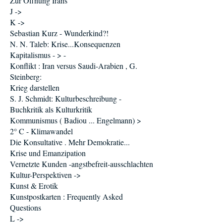
Zur Öffnung Irans
J ->
K ->
Sebastian Kurz - Wunderkind?!
N. N. Taleb: Krise...Konsequenzen
Kapitalismus - > -
Konflikt : Iran versus Saudi-Arabien , G.
Steinberg:
Krieg darstellen
S. J. Schmidt: Kulturbeschreibung -
Buchkritik als Kulturkritik
Kommunismus ( Badiou ... Engelmann) >
2° C - Klimawandel
Die Konsultative . Mehr Demokratie...
Krise und Emanzipation
Vernetzte Kunden -angstbefreit-ausschlachten
Kultur-Perspektiven ->
Kunst & Erotik
Kunstpostkarten : Frequently Asked
Questions
L ->