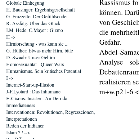
Rassismus fo
Globale Einhegung
H. Bausinger: Ergebnisgesellschaft
können. Darü
G. Frazzetto: Der Gefühlscode
von Geschich
R. Assfalg: Über das Glück
I.M. Hede, C.Mayer : Gizmo
die mehrheit
H ->
Gefahr.
Hirnforschung - was kann sie ...
Abdel-Samad 
G. Hüther: Etwas mehr Hirn, bitte
D. Swaab: Unser Gehirn
Analyse - so
Homosexualität - Queer Wars
Debattenraum
Humanismus. Sein kritisches Potential
I ->
realisieren se
Internet-Start-up-Illusion
m+w.p21-6 <
J-F.Lyotard : Das Inhumane
H.Cixous: Insister . An Derrida
Immediateness
Interventionen: Revolutionen, Regresseionen,
Interpretationen
Reden der Indianer
Islam ? ! -->