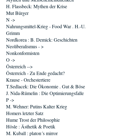
H. Flassbeck: Mythen der Krise
Mut Bürger
N ->
Nahrungsmittel-Krieg - Food War . H.-U.
Grimm
Nordkorea : B. Demick: Geschichten
Neoliberalismus - >
Nonkonformisten
O ->
Österreich -->
Österreich - Zu Ende gedacht?
Krause - Orchestertiere
T.Sedlacek: Die Ökonomie . Gut & Böse
J. Nida-Rümelin : Die Optimierungsfalle
P ->
M. Wehner: Putins Kalter Krieg
Homers letzter Satz
Hume Trost der Philosophie
Hösle : Ästhetik & Poetik
M. Kuball : platon´s mirror