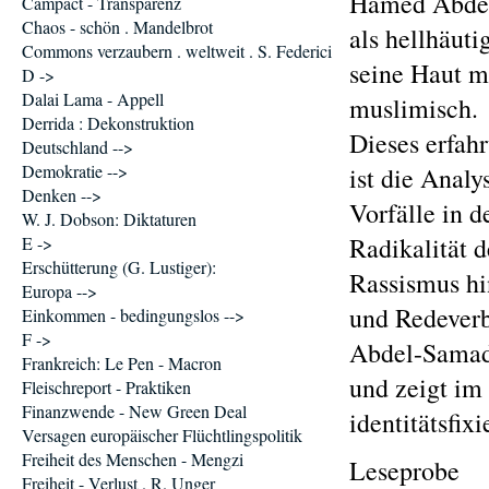
Hamed Abdel-
Campact - Transparenz
Chaos - schön . Mandelbrot
als hellhäuti
Commons verzaubern . weltweit . S. Federici
seine Haut m
D ->
Dalai Lama - Appell
muslimisch.
Derrida : Dekonstruktion
Dieses erfahr
Deutschland -->
Demokratie -->
ist die Analy
Denken -->
Vorfälle in 
W. J. Dobson: Diktaturen
Radikalität 
E ->
Erschütterung (G. Lustiger):
Rassismus hi
Europa -->
und Redeverbo
Einkommen - bedingungslos -->
F ->
Abdel-Samad 
Frankreich: Le Pen - Macron
und zeigt im
Fleischreport - Praktiken
Finanzwende - New Green Deal
identitätsfix
Versagen europäischer Flüchtlingspolitik
Freiheit des Menschen - Mengzi
Leseprobe
Freiheit - Verlust . R. Unger