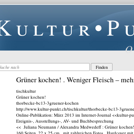
Kultur•P
O
Grüner kochen! . Weniger Fleisch – meh
tischkultur
Grüner kochen!
thorbecke-bc13-3gruener-kochen
http://www.kultur-punkt.ch/tischkultur/thorbecke-bc13-3gruen
Online-Publikation: März 2013 im Internet-Journal <<kultur-p
Ereignis-, Ausstellungs-, AV- und Buchbesprechung
<< Juliana Neumann / Alexandra Medwedeff : Grüner kochen!
160 Seiten, 22 x 25 cm , mit zahlreichen Fotos , Hardcover m