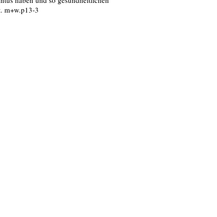
ntus haben und so gesundheitlichen
t. m+w.p13-3