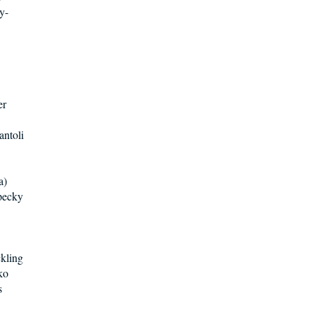
y-
er
ntoli
a)
pecky
kling
ko
s