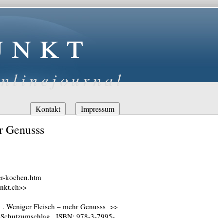
unkt
nlinejournal
Navigation
Kontakt
Impressum
überspringen
r Genusss
er-kochen.htm
unkt.ch>>
 . Weniger Fleisch – mehr Genusss >>
it Schutzumschlag , ISBN: 978-3-7995-