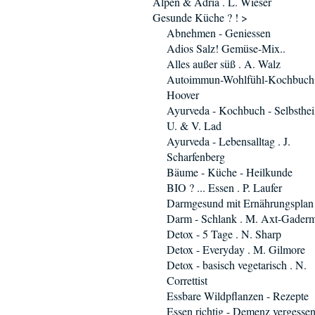
Alpen & Adria . L. Wieser
Gesunde Küche ? ! >
Abnehmen - Geniessen
Adios Salz! Gemüse-Mix..
Alles außer süß . A. Walz
Autoimmun-Wohlfühl-Kochbuch 
Hoover
Ayurveda - Kochbuch - Selbsthei
U. & V. Lad
Ayurveda - Lebensalltag . J.
Scharfenberg
Bäume - Küche - Heilkunde
BIO ? ... Essen . P. Laufer
Darmgesund mit Ernährungsplan
Darm - Schlank . M. Axt-Gader
Detox - 5 Tage . N. Sharp
Detox - Everyday . M. Gilmore
Detox - basisch vegetarisch . N.
Correttist
Essbare Wildpflanzen - Rezepte
Essen richtig - Demenz vergesse