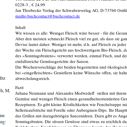
0228-3 , € 24,99
Jan Thorbecke Verlag der Schwabenverlag AG, D-73760 Ostfi
mailto:buchcontact@buchcontact.de
Inhalt
Wir wissen es alle: Weniger Fleisch wäre besser - für die Gesund
Aber den meisten schmeckt Fleisch viel zu gut, als dass sie ga
Devise lautet daher: Weniger ist mehr, d.h. auf Fleisch zu jeder
der Woche ein Fleischgericht aus hochwertigem Bio-Fleisch, da
des »Sonntagsbratens« verwertet werden, einmal Fisch, und d
einfallsreiche Gemüsegerichte der Saison.
Die Wochenvorschläge der beiden begeisterten und ökologisch
bei »eingefleischten« Genießern keine Wünsche offen, sie hal
itz
abwechslungsreich.
Fazit
ch, M,
Juliana Neumann und Alexandra Medwedeff stellen mit ihre
Gemüse und weniger Fleisch einen gesundheitsorientierten Gen
Rezepturen. Es gibt kleine Köstlichkeiten wie Fenchelsuppe mit
Sellerieaufstriche mit Forelle oder Auberginen-Dips. Ihr Ha
ann
das Grillen mit dazugehörigen Saucenideen. Dazu gibt es Ange
ng:
Sonntagsbraten. Die süssen Genüsse sind etwas zu reichlich dar