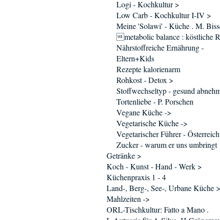
Logi - Kochkultur >
Low Carb - Kochkultur I-IV >
Meine 'Solawi' - Küche . M. Biss
metabolic balance : köstliche 
Nährstoffreiche Ernährung -
Eltern+Kids
Rezepte kalorienarm
Rohkost - Detox >
Stoffwechseltyp - gesund abneh
Tortenliebe - P. Porschen
Vegane Küche ->
Vegetarische Küche ->
Vegetarischer Führer - Österreich
Zucker - warum er uns umbringt
Getränke >
Koch - Kunst - Hand - Werk >
Küchenpraxis 1 - 4
Land-, Berg-, See-, Urbane Küche 
Mahlzeiten ->
ORL-Tischkultur: Fatto a Mano .