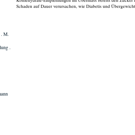
Kohlehydrate-Empfehlungen im Übermass bereits den Zucker i
Schaden auf Dauer verursachen, wie Diabetis und Übergewich
. M.
lung .
mann
n