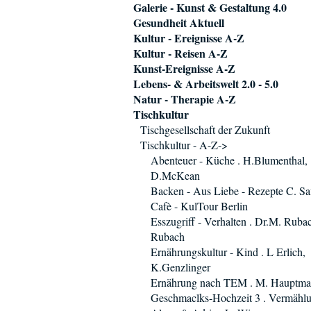
Galerie - Kunst & Gestaltung 4.0
Gesundheit Aktuell
Kultur - Ereignisse A-Z
Kultur - Reisen A-Z
Kunst-Ereignisse A-Z
Lebens- & Arbeitswelt 2.0 - 5.0
Natur - Therapie A-Z
Tischkultur
Tischgesellschaft der Zukunft
Tischkultur - A-Z->
Abenteuer - Küche . H.Blumenthal,
D.McKean
Backen - Aus Liebe - Rezepte C. Saf
Cafè - KulTour Berlin
Esszugriff - Verhalten . Dr.M. Ruba
Rubach
Ernährungskultur - Kind . L Erlich,
K.Genzlinger
Ernährung nach TEM . M. Hauptm
Geschmaclks-Hochzeit 3 . Vermählu