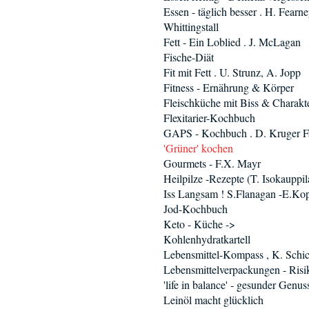
Essen - täglich besser . H. Fearne
Whittingstall
Fett - Ein Loblied . J. McLagan
Fische-Diät
Fit mit Fett . U. Strunz, A. Jopp
Fitness - Ernährung & Körper
Fleischküche mit Biss & Charakt
Flexitarier-Kochbuch
GAPS - Kochbuch . D. Kruger Fa
'Grüner' kochen
Gourmets - F.X. Mayr
Heilpilze -Rezepte (T. Isokauppil
Iss Langsam ! S.Flanagan -E.Ko
Jod-Kochbuch
Keto - Küche ->
Kohlenhydratkartell
Lebensmittel-Kompass , K. Schic
Lebensmittelverpackungen - Risi
'life in balance' - gesunder Genus
Leinöl macht glücklich