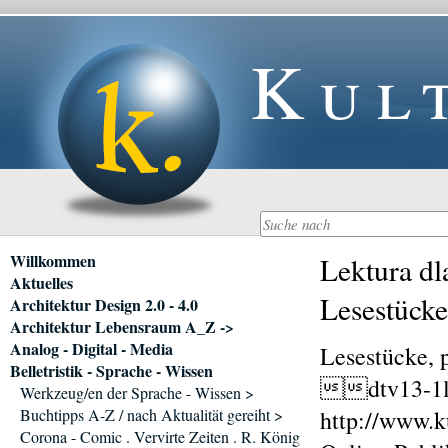
Kul
Navigation
Willkommen
Lektura dl
überspringen
Aktuelles
Lesestücke
Architektur Design 2.0 - 4.0
Architektur Lebensraum A_Z ->
Analog - Digital - Media
Lesestücke, 
Belletristik - Sprache - Wissen
dtv13-1le
Werkzeug/en der Sprache - Wissen >
Buchtipps A-Z / nach Aktualität gereiht >
http://www.ku
Corona - Comic . Vervirte Zeiten . R. König