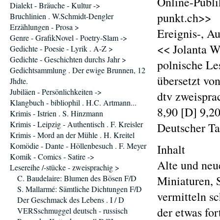
Online-Publi
Dialekt - Bräuche - Kultur ->
punkt.ch>>
Bruchlinien . W.Schmidt-Dengler
Erzählungen - Prosa >
Ereignis-, A
Genre - GrafikNovel - Poetry-Slam ->
<< Jolanta W
Gedichte - Poesie - Lyrik . A-Z >
Gedichte - Geschichten durchs Jahr >
polnische Le
Gedichtsammlung . Der ewige Brunnen, 12
übersetzt von
Jhdte.
Jubiläen - Persönlichkeiten ->
dtv zweispr
Klangbuch - bibliophil . H.C. Artmann...
8,90 [D] 9,2
Krimis - Istrien . S. Hinzmann
Krimis - Leipzig - Authentisch . F. Kreisler
Deutscher T
Krimis - Mord an der Mühle . H. Kreitel
Komödie - Dante - Höllenbesuch . F. Meyer
Inhalt
Komik - Comics - Satire ->
Alte und neue
Lesereihe /-stücke - zweisprachig >
C. Baudelaire: Blumen des Bösen F/D
Miniaturen, S
S. Mallarmé: Sämtliche Dichtungen F/D
vermitteln s
Der Geschmack des Lebens . I / D
der etwas for
VERSschmuggel deutsch - russisch