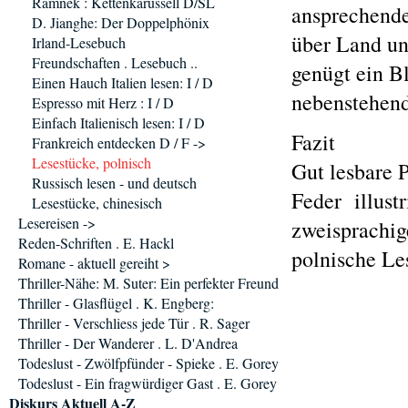
Ramnek : Kettenkarussell D/SL
ansprechende
D. Jianghe: Der Doppelphönix
über Land un
Irland-Lesebuch
Freundschaften . Lesebuch ..
genügt ein B
Einen Hauch Italien lesen: I / D
nebenstehend
Espresso mit Herz : I / D
Einfach Italienisch lesen: I / D
Fazit
Frankreich entdecken D / F ->
Lesestücke, polnisch
Gut lesbare 
Russisch lesen - und deutsch
Feder illust
Lesestücke, chinesisch
Lesereisen ->
zweisprachig
Reden-Schriften . E. Hackl
polnische Le
Romane - aktuell gereiht >
Thriller-Nähe: M. Suter: Ein perfekter Freund
Thriller - Glasflügel . K. Engberg:
Thriller - Verschliess jede Tür . R. Sager
Thriller - Der Wanderer . L. D'Andrea
Todeslust - Zwölfpfünder - Spieke . E. Gorey
Todeslust - Ein fragwürdiger Gast . E. Gorey
Diskurs Aktuell A-Z