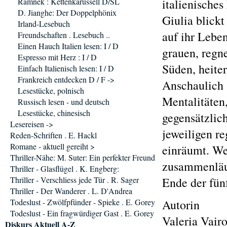
Ramnek : Kettenkarussell D/SL
italienisches 
D. Jianghe: Der Doppelphönix
Giulia blick
Irland-Lesebuch
auf ihr Lebe
Freundschaften . Lesebuch ..
Einen Hauch Italien lesen: I / D
grauen, regn
Espresso mit Herz : I / D
Süden, heite
Einfach Italienisch lesen: I / D
Frankreich entdecken D / F ->
Anschaulich 
Lesestücke, polnisch
Mentalitäten
Russisch lesen - und deutsch
Lesestücke, chinesisch
gegensätzlic
Lesereisen ->
jeweiligen r
Reden-Schriften . E. Hackl
Romane - aktuell gereiht >
einräumt. W
Thriller-Nähe: M. Suter: Ein perfekter Freund
zusammenläuf
Thriller - Glasflügel . K. Engberg:
Thriller - Verschliess jede Tür . R. Sager
Ende der fün
Thriller - Der Wanderer . L. D'Andrea
Todeslust - Zwölfpfünder - Spieke . E. Gorey
Autorin
Todeslust - Ein fragwürdiger Gast . E. Gorey
Valeria Vair
Diskurs Aktuell A-Z