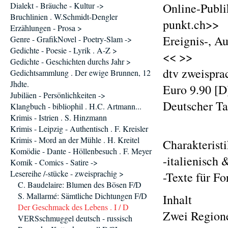
Dialekt - Bräuche - Kultur ->
Online-Publik
Bruchlinien . W.Schmidt-Dengler
punkt.ch>>
Erzählungen - Prosa >
Ereignis-, A
Genre - GrafikNovel - Poetry-Slam ->
Gedichte - Poesie - Lyrik . A-Z >
<< >>
Gedichte - Geschichten durchs Jahr >
dtv zweispra
Gedichtsammlung . Der ewige Brunnen, 12
Jhdte.
Euro 9.90 [D
Jubiläen - Persönlichkeiten ->
Deutscher T
Klangbuch - bibliophil . H.C. Artmann...
Krimis - Istrien . S. Hinzmann
Krimis - Leipzig - Authentisch . F. Kreisler
Krimis - Mord an der Mühle . H. Kreitel
Charakterist
Komödie - Dante - Höllenbesuch . F. Meyer
-italienisch 
Komik - Comics - Satire ->
Lesereihe /-stücke - zweisprachig >
-Texte für Fo
C. Baudelaire: Blumen des Bösen F/D
S. Mallarmé: Sämtliche Dichtungen F/D
Inhalt
Der Geschmack des Lebens . I / D
Zwei Regione
VERSschmuggel deutsch - russisch