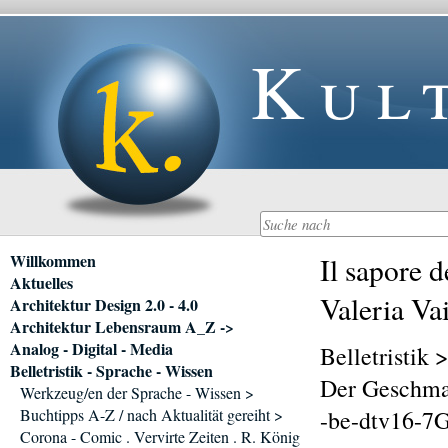
Kul
Navigation
Willkommen
Il sapore 
überspringen
Aktuelles
Valeria Va
Architektur Design 2.0 - 4.0
Architektur Lebensraum A_Z ->
Analog - Digital - Media
Belletristik 
Belletristik - Sprache - Wissen
Der Geschmac
Werkzeug/en der Sprache - Wissen >
Buchtipps A-Z / nach Aktualität gereiht >
-be-dtv16-7G
Corona - Comic . Vervirte Zeiten . R. König