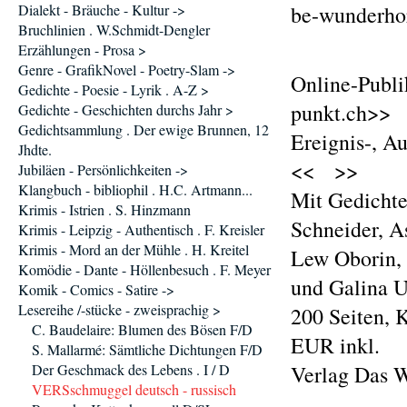
Dialekt - Bräuche - Kultur ->
be-wunderho
Bruchlinien . W.Schmidt-Dengler
Erzählungen - Prosa >
Genre - GrafikNovel - Poetry-Slam ->
Online-Publi
Gedichte - Poesie - Lyrik . A-Z >
punkt.ch>>
Gedichte - Geschichten durchs Jahr >
Gedichtsammlung . Der ewige Brunnen, 12
Ereignis-, A
Jhdte.
<< >>
Jubiläen - Persönlichkeiten ->
Klangbuch - bibliophil . H.C. Artmann...
Mit Gedichte
Krimis - Istrien . S. Hinzmann
Schneider, A
Krimis - Leipzig - Authentisch . F. Kreisler
Krimis - Mord an der Mühle . H. Kreitel
Lew Oborin, 
Komödie - Dante - Höllenbesuch . F. Meyer
und Galina U
Komik - Comics - Satire ->
Lesereihe /-stücke - zweisprachig >
200 Seiten, 
C. Baudelaire: Blumen des Bösen F/D
EUR inkl.
S. Mallarmé: Sämtliche Dichtungen F/D
Der Geschmack des Lebens . I / D
Verlag Das 
VERSschmuggel deutsch - russisch