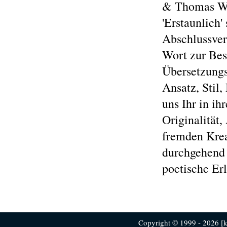
& Thomas Woh
'Erstaunlich'
Abschlussvera
Wort zur Bes
Übersetzungs
Ansatz, Stil,
uns Ihr in ih
Originalität
fremden Krea
durchgehend e
poetische Er
Copyright © 1999 - 2026 [ku