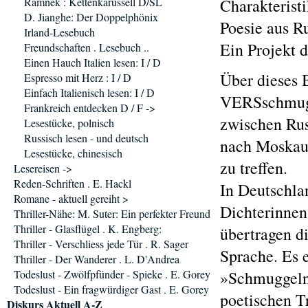
Ramnek : Kettenkarussell D/SL
Charakterist
D. Jianghe: Der Doppelphönix
Poesie aus R
Irland-Lesebuch
Ein Projekt d
Freundschaften . Lesebuch ..
Einen Hauch Italien lesen: I / D
Über dieses 
Espresso mit Herz : I / D
Einfach Italienisch lesen: I / D
VERSschmugge
Frankreich entdecken D / F ->
zwischen Rus
Lesestücke, polnisch
Russisch lesen - und deutsch
nach Moskau 
Lesestücke, chinesisch
zu treffen.
Lesereisen ->
Reden-Schriften . E. Hackl
In Deutschla
Romane - aktuell gereiht >
Dichterinnen
Thriller-Nähe: M. Suter: Ein perfekter Freund
Thriller - Glasflügel . K. Engberg:
übertragen d
Thriller - Verschliess jede Tür . R. Sager
Sprache. Es e
Thriller - Der Wanderer . L. D'Andrea
Todeslust - Zwölfpfünder - Spieke . E. Gorey
»Schmuggeln
Todeslust - Ein fragwürdiger Gast . E. Gorey
poetischen T
Diskurs Aktuell A-Z