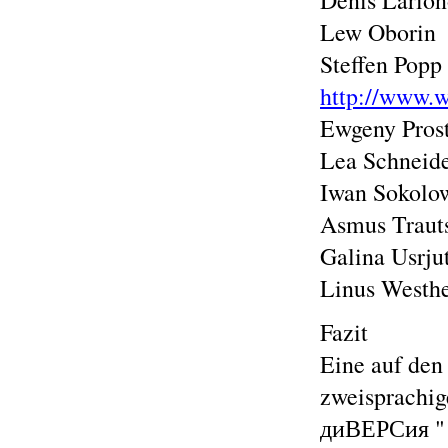
Denis Lario
Lew Oborin
Steffen Popp
http://www.w
Ewgeny Pros
Lea Schneid
Iwan Sokolo
Asmus Traut
Galina Usrju
Linus Westh
Fazit
Eine auf den
zweisprachi
диВЕРСия " 