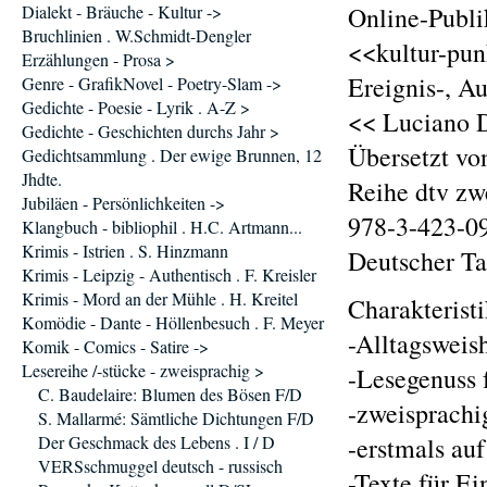
Dialekt - Bräuche - Kultur ->
Online-Publi
Bruchlinien . W.Schmidt-Dengler
<<kultur-pun
Erzählungen - Prosa >
Ereignis-, A
Genre - GrafikNovel - Poetry-Slam ->
Gedichte - Poesie - Lyrik . A-Z >
<< Luciano D
Gedichte - Geschichten durchs Jahr >
Übersetzt vo
Gedichtsammlung . Der ewige Brunnen, 12
Jhdte.
Reihe dtv zw
Jubiläen - Persönlichkeiten ->
978-3-423-0
Klangbuch - bibliophil . H.C. Artmann...
Krimis - Istrien . S. Hinzmann
Deutscher T
Krimis - Leipzig - Authentisch . F. Kreisler
Krimis - Mord an der Mühle . H. Kreitel
Charakterist
Komödie - Dante - Höllenbesuch . F. Meyer
-Alltagsweis
Komik - Comics - Satire ->
Lesereihe /-stücke - zweisprachig >
-Lesegenuss 
C. Baudelaire: Blumen des Bösen F/D
-zweisprachi
S. Mallarmé: Sämtliche Dichtungen F/D
Der Geschmack des Lebens . I / D
-erstmals au
VERSschmuggel deutsch - russisch
-Texte für Ei