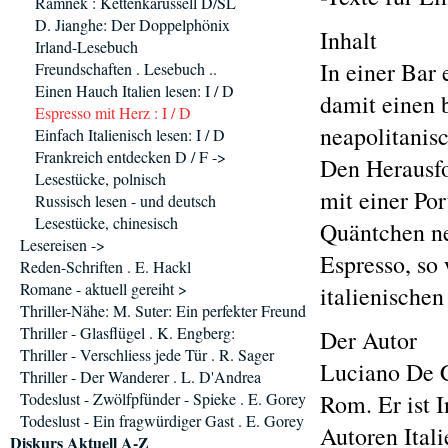
Ramnek : Kettenkarussell D/SL
D. Jianghe: Der Doppelphönix
Inhalt
Irland-Lesebuch
In einer Bar
Freundschaften . Lesebuch ..
Einen Hauch Italien lesen: I / D
damit einen b
Espresso mit Herz : I / D
neapolitanis
Einfach Italienisch lesen: I / D
Frankreich entdecken D / F ->
Den Herausfo
Lesestücke, polnisch
mit einer Po
Russisch lesen - und deutsch
Lesestücke, chinesisch
Quäntchen ne
Lesereisen ->
Espresso, so
Reden-Schriften . E. Hackl
Romane - aktuell gereiht >
italienischen
Thriller-Nähe: M. Suter: Ein perfekter Freund
Thriller - Glasflügel . K. Engberg:
Der Autor
Thriller - Verschliess jede Tür . R. Sager
Luciano De C
Thriller - Der Wanderer . L. D'Andrea
Todeslust - Zwölfpfünder - Spieke . E. Gorey
Rom. Er ist I
Todeslust - Ein fragwürdiger Gast . E. Gorey
Autoren Ital
Diskurs Aktuell A-Z