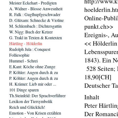
http://www.ku
Meister Eckehart - Predigten
hoelderlin.h
A. Widner - Blosse Anwesnheit
R. Falk : Guglhupfgeschwader
Online-Publi
D. Glüxam: Schnecke & Violine
punkt.ch>>
M. Schlembach : Dichtersgattin
W. Nigg: Buch der Ketzer
Ereignis-, A
G. Trakl in Texten & Kontexten
<< Hölderlin
Härtling - Hölderlin
Rudolph Jula : Conquest
Lebensspuren
Folliesophie
1843). Ein N
Hummel - Schrei
E.Kant: Köche ohne Zunge
528 Seiten;
P. Köhler: Augen durch & zu
18,90[CH]
P. Köhler: Augen durch & zu
H. Krämer: Lieb mir oder ...
Deutscher T
101 Dinge sparen
Th.Steinfeld: Der Sprachverführer
Inhalt
Lexikon der Tiersymbolik
Peter Härtlin
Reich und Glücklich!
Der Romancie
Emotion - Von Krisen erzählen