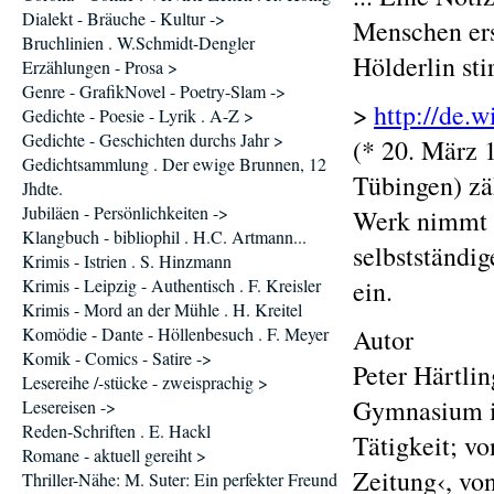
Dialekt - Bräuche - Kultur ->
Menschen ers
Bruchlinien . W.Schmidt-Dengler
Hölderlin st
Erzählungen - Prosa >
Genre - GrafikNovel - Poetry-Slam ->
>
http://de.
Gedichte - Poesie - Lyrik . A-Z >
Gedichte - Geschichten durchs Jahr >
(* 20. März 
Gedichtsammlung . Der ewige Brunnen, 12
Tübingen) zä
Jhdte.
Jubiläen - Persönlichkeiten ->
Werk nimmt i
Klangbuch - bibliophil . H.C. Artmann...
selbstständi
Krimis - Istrien . S. Hinzmann
Krimis - Leipzig - Authentisch . F. Kreisler
ein.
Krimis - Mord an der Mühle . H. Kreitel
Komödie - Dante - Höllenbesuch . F. Meyer
Autor
Komik - Comics - Satire ->
Peter Härtli
Lesereihe /-stücke - zweisprachig >
Gymnasium in
Lesereisen ->
Reden-Schriften . E. Hackl
Tätigkeit; v
Romane - aktuell gereiht >
Zeitung‹, vo
Thriller-Nähe: M. Suter: Ein perfekter Freund