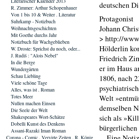
Literarischer Kalender 2013
deutschen Di
R. Zimmer: Arthur Schopenhauer
Von 1 bis 10 & Weiter . Literatur
Protagonist
Suhrkamp - Notizbuch
Johann Chris
Weihnachtsgeschichten
Mit Goethe durchs Jahr
> http://www
Notizbuch für Wachgeblieben
Hölderlin ko
W. Droste: Sprichst du noch, oder...
J. Rudiš : "Alois Nebel"
Friedrich Zim
In die Berge
er im Haus a
Wundergärten
Schau Liebling
1806, nach 2
Viele schöne Tage
psychiatrisch
Alles, was ist . Roman
Totes Meer
Welt »entmün
Nullen machen Einsen
demselben Na
Die Seele der Welt
sich als »Kil
Shakespeares Wort-Schätze
Dobelli Kunst des Denkens
bürgerlichen
Assani-Razaki Iman Roman
... Eine Noti
Corona - Comic . Vervirte Zeiten . R. König