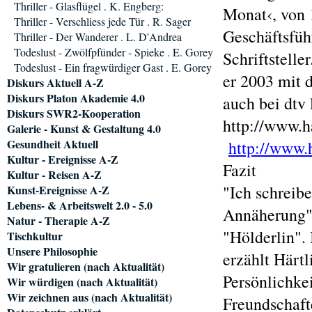
Thriller - Glasflügel . K. Engberg:
Monat‹, von 
Thriller - Verschliess jede Tür . R. Sager
Geschäftsführ
Thriller - Der Wanderer . L. D'Andrea
Todeslust - Zwölfpfünder - Spieke . E. Gorey
Schriftstelle
Todeslust - Ein fragwürdiger Gast . E. Gorey
er 2003 mit 
Diskurs Aktuell A-Z
Diskurs Platon Akademie 4.0
auch bei dtv 
Diskurs SWR2-Kooperation
http://www.h
Galerie - Kunst & Gestaltung 4.0
Gesundheit Aktuell
http://www.h
Kultur - Ereignisse A-Z
Fazit
Kultur - Reisen A-Z
"Ich schreibe
Kunst-Ereignisse A-Z
Lebens- & Arbeitswelt 2.0 - 5.0
Annäherung" 
Natur - Therapie A-Z
"Hölderlin".
Tischkultur
Unsere Philosophie
erzählt Härtl
Wir gratulieren (nach Aktualität)
Persönlichkei
Wir würdigen (nach Aktualität)
Wir zeichnen aus (nach Aktualität)
Freundschafte