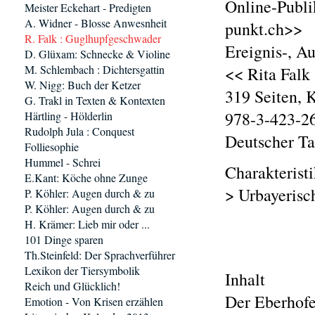
Online-Publi
Meister Eckehart - Predigten
A. Widner - Blosse Anwesnheit
punkt.ch>>
R. Falk : Guglhupfgeschwader
Ereignis-, A
D. Glüxam: Schnecke & Violine
M. Schlembach : Dichtersgattin
<< Rita Falk
W. Nigg: Buch der Ketzer
319 Seiten, 
G. Trakl in Texten & Kontexten
978-3-423-26
Härtling - Hölderlin
Rudolph Jula : Conquest
Deutscher T
Folliesophie
Hummel - Schrei
Charakterist
E.Kant: Köche ohne Zunge
> Urbayerisc
P. Köhler: Augen durch & zu
P. Köhler: Augen durch & zu
H. Krämer: Lieb mir oder ...
101 Dinge sparen
Th.Steinfeld: Der Sprachverführer
Lexikon der Tiersymbolik
Inhalt
Reich und Glücklich!
Der Eberhofe
Emotion - Von Krisen erzählen