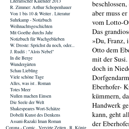
Literarischer Kalender 2013
beschlossen,
R. Zimmer: Arthur Schopenhauer
aber muss er
Von 1 bis 10 & Weiter . Literatur
Suhrkamp - Notizbuch
vom Lotto-Ot
Weihnachtsgeschichten
Das grandio
Mit Goethe durchs Jahr
Notizbuch für Wachgeblieben
»Du, Franz, i
W. Droste: Sprichst du noch, oder...
Otto dem Ebe
J. Rudiš : "Alois Nebel"
mit der Susi.
In die Berge
Wundergärten
doch in Nied
Schau Liebling
Dorfgendarm 
Viele schöne Tage
Alles, was ist . Roman
Eberhofer- Kr
Totes Meer
kümmern, da
Nullen machen Einsen
Die Seele der Welt
Handwerk gel
Shakespeares Wort-Schätze
kann, geht a
Dobelli Kunst des Denkens
Assani-Razaki Iman Roman
der Eberhofe
Corona - Comic . Vervirte Zeiten . R. König