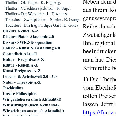
Neben dem de
Thriller - Glasflügel . K. Engberg:
Thriller - Verschliess jede Tür . R. Sager
aus ihrem K
Thriller - Der Wanderer . L. D'Andrea
genussverspr
Todeslust - Zwölfpfünder - Spieke . E. Gorey
Reiberdatsch
Todeslust - Ein fragwürdiger Gast . E. Gorey
Diskurs Aktuell A-Z
Zwetschgenko
Diskurs Platon Akademie 4.0
Ihre regional
Diskurs SWR2-Kooperation
Galerie - Kunst & Gestaltung 4.0
beeindruckend
Gesundheit Aktuell
man hat. Die
Kultur - Ereignisse A-Z
Kultur - Reisen A-Z
Krimireihe b
Kunst-Ereignisse A-Z
Lebens- & Arbeitswelt 2.0 - 5.0
1) Die Eberh
Natur - Therapie A-Z
vom Eberhofe
Tischkultur
Unsere Philosophie
tollen Preis
Wir gratulieren (nach Aktualität)
lassen. Jetz
Wir würdigen (nach Aktualität)
Wir zeichnen aus (nach Aktualität)
https://franz