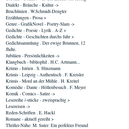
Dialekt - Bräuche - Kultur ->
Bruchlinien . W.Schmidt-Dengler
Erzählungen - Prosa >
Genre - GrafikNovel - Poetry-Slam ->
Gedichte - Poesie - Lyrik . A-Z >
Gedichte - Geschichten durchs Jahr >
Gedichtsammlung . Der ewige Brunnen, 12
Jhdte.
Jubiläen - Persönlichkeiten ->
Klangbuch - bibliophil . H.C. Artmann...
Krimis - Istrien . S. Hinzmann
Krimis - Leipzig - Authentisch . F. Kreisler
Krimis - Mord an der Mühle . H. Kreitel
Komödie - Dante - Höllenbesuch . F. Meyer
Komik - Comics - Satire ->
Lesereihe /-stücke - zweisprachig >
Lesereisen ->
Reden-Schriften . E. Hackl
Romane - aktuell gereiht >
Thriller-Nähe: M. Suter: Ein perfekter Freund