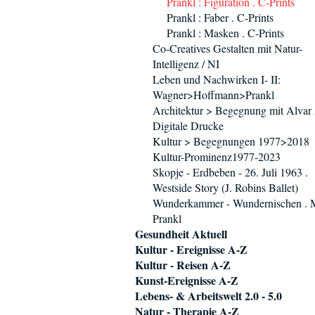
Prankl : Figuration . C-Prints
Prankl : Faber . C-Prints
Prankl : Masken . C-Prints
Co-Creatives Gestalten mit Natur-
Intelligenz / NI
Leben und Nachwirken I- II:
Wagner>Hoffmann>Prankl
Architektur > Begegnung mit Alvar
Digitale Drucke
Kultur > Begegnungen 1977>2018
Kultur-Prominenz1977-2023
Skopje - Erdbeben - 26. Juli 1963 .
Westside Story (J. Robins Ballet)
Wunderkammer - Wundernischen .
Prankl
Gesundheit Aktuell
Kultur - Ereignisse A-Z
Kultur - Reisen A-Z
Kunst-Ereignisse A-Z
Lebens- & Arbeitswelt 2.0 - 5.0
Natur - Therapie A-Z