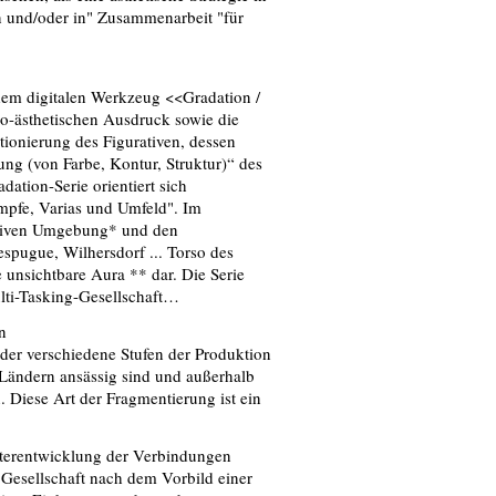
n und/oder in" Zusammenarbeit "für
dem digitalen Werkzeug <<Gradation /
o-ästhetischen Ausdruck sowie die
itionierung des Figurativen, dessen
ung (von Farbe, Kontur, Struktur)“ des
ation-Serie orientiert sich
ümpfe, Varias und Umfeld". Im
rativen Umgebung* und den
spugue, Wilhersdorf ... Torso des
e unsichtbare Aura ** dar. Die Serie
lti-Tasking-Gesellschaft…
n
n der verschiedene Stufen der Produktion
 Ländern ansässig sind und außerhalb
. Diese Art der Fragmentierung ist ein
nterentwicklung der Verbindungen
Gesellschaft nach dem Vorbild einer