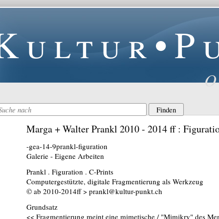
Kultur•P
O
Marga + Walter Prankl 2010 - 2014 ff : Figuratio
-gea-14-9prankl-figuration
Galerie - Eigene Arbeiten
Prankl . Figuration . C-Prints
Computergestützte, digitale Fragmentierung als Werkzeug
© ab 2010-2014ff > prankl@kultur-punkt.ch
Grundsatz
<< Fragmentierung meint eine mimetische / "Mimikry" des Mensc