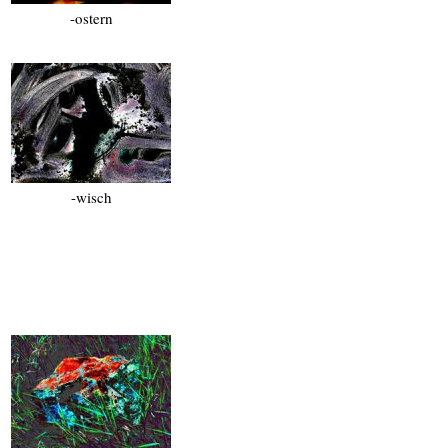
-ostern
-wisch