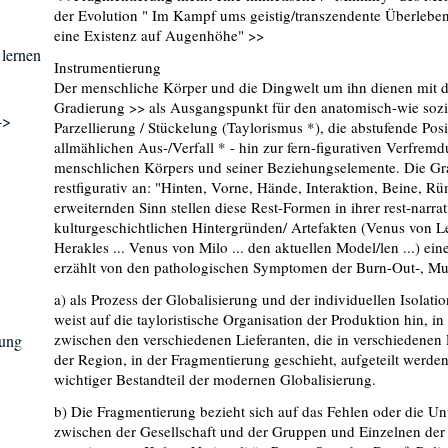
der Evolution " Im Kampf ums geistig/transzendente Überlebe
eine Existenz auf Augenhöhe" >>
 lernen
Instrumentierung
Der menschliche Körper und die Dingwelt um ihn dienen mit 
Gradierung >> als Ausgangspunkt für den anatomisch-wie sozi
->
Parzellierung / Stückelung (Taylorismus *), die abstufende Pos
allmählichen Aus-/Verfall * - hin zur fern-figurativen Verfremd
menschlichen Körpers und seiner Beziehungselemente. Die Grad
restfigurativ an: "Hinten, Vorne, Hände, Interaktion, Beine, R
erweiternden Sinn stellen diese Rest-Formen in ihrer rest-nar
kulturgeschichtlichen Hintergründen/ Artefakten (Venus von Le
Herakles ... Venus von Milo ... den aktuellen Model/len ...) ein
erzählt von den pathologischen Symptomen der Burn-Out-, Mu
a) als Prozess der Globalisierung und der individuellen Isolatio
weist auf die tayloristische Organisation der Produktion hin, i
zwischen den verschiedenen Lieferanten, die in verschiedenen
rung
der Region, in der Fragmentierung geschieht, aufgeteilt werden
wichtiger Bestandteil der modernen Globalisierung.
b) Die Fragmentierung bezieht sich auf das Fehlen oder die U
zwischen der Gesellschaft und der Gruppen und Einzelnen der 